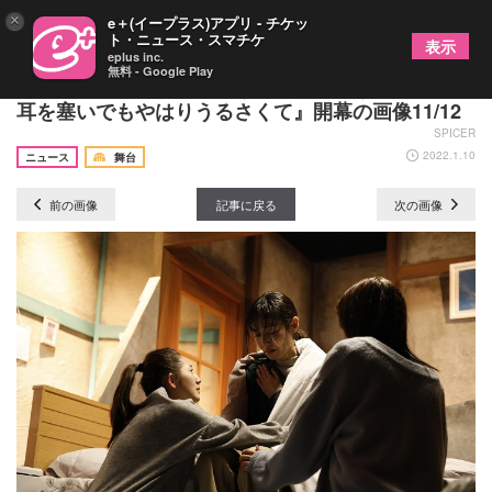
×
e＋(イープラス)アプリ - チケッ
ト・ニュース・スマチケ
表示
eplus inc.
無料 - Google Play
劇団時間制作特別公演『うるさくて、うるさくて、
耳を塞いでもやはりうるさくて』開幕の画像11/12
SPICER
2022.1.10
ニュース
舞台
前の画像
記事に戻る
次の画像