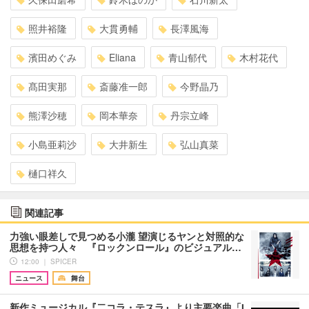
照井裕隆
大貫勇輔
長澤風海
濱田めぐみ
Eliana
青山郁代
木村花代
髙田実那
斎藤准一郎
今野晶乃
熊澤沙穂
岡本華奈
丹宗立峰
小島亜莉沙
大井新生
弘山真菜
樋口祥久
関連記事
力強い眼差しで見つめる小瀧 望演じるヤンと対照的な
思想を持つ人々 『ロックンロール』のビジュアル…
12:00 ｜ SPICER
ニュース
舞台
新作ミュージカル『二コラ・テスラ』より主要楽曲「I