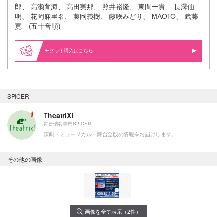
郎、 高瀬育海、 高田実那、 照井裕隆、 東間一貴、 長澤仙
明、 花岡麻里名、 藤岡義樹、 藤咲みどり、 MAOTO、 武藤
寛 (五十音順)
購入はこちら
SPICER
TheatriX!
舞台情報専門SPICER
演劇・ミュージカル・舞台全般の情報をお届けします。
その他の画像
画像を全て表示（2件）