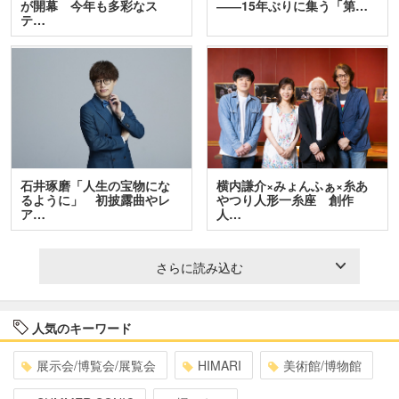
が開幕 今年も多彩なス
――15年ぶりに集う「第…
テ…
石井琢磨「人生の宝物にな
横内謙介×みょんふぁ×糸あ
るように」 初披露曲やレ
やつり人形一糸座 創作
ア…
人…
さらに読み込む
人気のキーワード
展示会/博覧会/展覧会
HIMARI
美術館/博物館