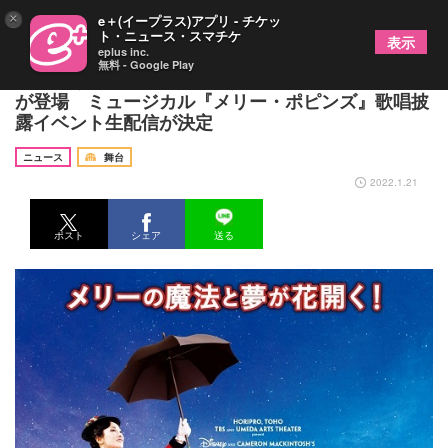
×
e＋(イープラス)アプリ - チケッ
ト・ニュース・スマチケ
表示
eplus inc.
無料 - Google Play
濱田めぐみ、笹本玲奈、大貫勇輔、小野田龍之介ら
が登場 ミュージカル『メリー・ポピンズ』歌唱披
露イベント生配信が決定
ニュース
舞台
2022.1.21
ポスト
シェア
送る