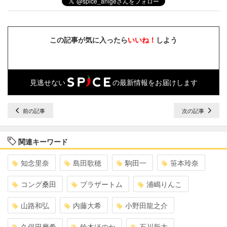
この記事が気に入ったら
いいね！
しよう
見逃せない
の最新情報をお届けします
前の記事
次の記事
関連キーワード
知念里奈
島田歌穂
駒田一
笹本玲奈
コング桑田
ブラザートム
浦嶋りんこ
山路和弘
内藤大希
小野田龍之介
久保田磨希
鈴木ほのか
石川新太