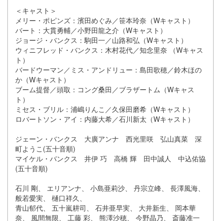
＜キャスト＞
メリー・ポピンズ：濱田めぐみ／笹本玲奈（Wキャスト）
バート：大貫勇輔／小野田龍之介（Wキャスト）
ジョージ・バンクス：駒田一／山路和弘（Wキャスト）
ウィニフレッド・バンクス：木村花代／知念里奈 （Wキャス
ト）
バードウーマン／ミス・アンドリュー：島田歌穂／鈴木ほの
か（
Wキャスト）
ブーム提督／頭取：コング桑田／ブラザートム（Wキャス
ト）
ミセス・ブリル：浦嶋りんこ／久保田磨希（Wキャスト）
ロバートソン・アイ：内藤大希／石川新太（Wキャスト）
ジェーン・バンクス 大廣アンナ 西光里咲 弘山真菜 深
町ようこ(五十音順)
マイケル・バンクス 井伊 巧 高橋 輝 田中誠人 中込佑協
(五十音順)
石川 剛、 エリアンナ、 小島亜莉沙、 丹宗立峰、 長澤風海、
般若愛実、 樋口祥久、
青山郁代、 五十嵐耕司、 石井亜早実、 大井新生、 岡本華
奈、 風間無限、 工藤 彩、 熊澤沙穂、 今野晶乃、 斎藤准一