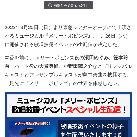
画像を全て表示（2件）
2022年3月20日（日）より東急シアターオーブにて上演さ
れる
ミュージカル『メリー・ポピンズ』
。1月26日（水）
に開催される
歌唱披露イベントの生配信が決定した。
本番を前に、 メリー・ポピンズ役の
濱田めぐみ、笹本玲
奈
、バート役の
大貫勇輔、小野田龍之介
などプリンシパル
キャストとアンサンブルキャストが劇中楽曲を披露する。
一足先に『メリー・ポピンズ』の世界を体感したい。