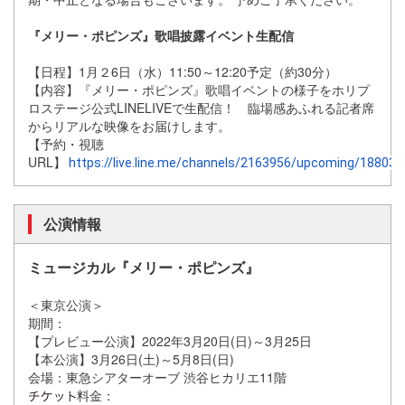
『メリー・ポピンズ』歌唱披露イベント生配信
【日程】1月２6日（水）11:50～12:20予定（
約30分）
【内容】『メリー・ポピンズ』
歌唱イベントの様子をホリプ
ロステージ公式LINELIVEで生
配信！ 臨場感あふれる記者席
からリアルな映像をお届けします。
【予約・視聴
URL】
https://live.line.me/channels/2163956/upcoming/188038
公演情報
ミュージカル『メリー・ポピンズ』
＜東京公演＞
期間：
【プレビュー公演】2022年3月20日(日)～3月25日
【本公演】3月26日(土)～5月8日(日)
会場：東急シアターオーブ 渋谷ヒカリエ11階
料金：