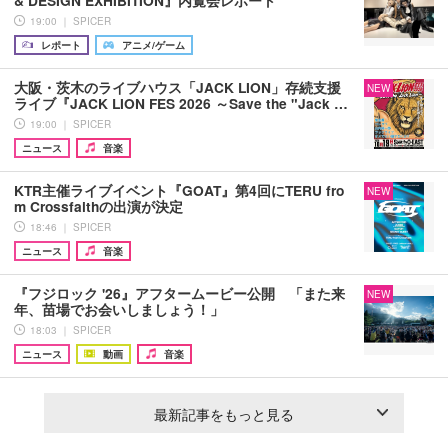
& DESIGN EXHIBITION』内覧会レポート
19:00 ｜ SPICER
レポート
アニメ/ゲーム
大阪・茨木のライブハウス「JACK LION」存続支援
NEW
ライブ『JACK LION FES 2026 ～Save the "Jack …
19:00 ｜ SPICER
ニュース
音楽
KTR主催ライブイベント『GOAT』第4回にTERU fro
NEW
m Crossfaithの出演が決定
18:46 ｜ SPICER
ニュース
音楽
『フジロック '26』アフタームービー公開 「また来
NEW
年、苗場でお会いしましょう！」
18:03 ｜ SPICER
ニュース
動画
音楽
最新記事をもっと見る