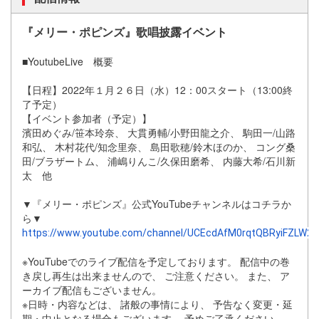
『メリー・ポピンズ』
歌唱披露イベント
■YoutubeLive 概要
【日程】2022年１月２６日（水）12：00スタート（13:
00終
了予定）
【イベント参加者（予定）】
濱田めぐみ/笹本玲奈、 大貫勇輔/小野田龍之介、 駒田一/山路
和弘、 木村花代/知念里奈、 島田歌穂/鈴木ほのか、 コング桑
田/ブラザートム、 浦嶋りんこ/久保田磨希、 内藤大希/石川新
太 他
▼『メリー・ポピンズ』
公式YouTubeチャンネルはコチラか
ら▼
https://www.youtube.com/channel/UCEcdAfM0rqtQBRyiFZLW2
※YouTubeでのライブ配信を予定しております。 配信中の巻
き戻し再生は出来ませんので、 ご注意ください。 また、 ア
ーカイブ配信もございません。
※日時・内容などは、 諸般の事情により、 予告なく変更・延
期・中止となる場合もございます。 予めご了承ください。