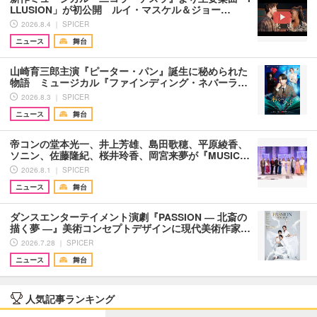
LLUSION」が初公開 ルイ・マスケル＆ジョー…
2026.8.4 ｜ SPICER
ニュース
舞台
山崎育三郎主演『ピーター・パン』誕生に秘められた
物語 ミュージカル『ファインディング・ネバーラ…
2026.8.3 ｜ SPICER
ニュース
舞台
帝コンの堂本光一、井上芳雄、島田歌穂、平原綾香、
ソニン、佐藤隆紀、桜井玲香、岡宮来夢が『MUSIC…
2026.8.1 ｜ SPICER
ニュース
舞台
ダンスエンターテイメント演劇『PASSION ― 北斎の
描く夢 ―』美術コンセプトデザインに現代美術作家…
2026.7.28 ｜ SPICER
ニュース
舞台
人気記事ランキング