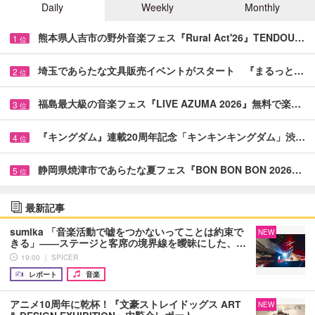
Daily
Weekly
Monthly
熊本県人吉市の野外音楽フェス『Rural Act'26』TENDOU…
1
位
埼玉であらたな文具販売イベントがスタート 『まるっと…
2
位
福島最大級の音楽フェス『LIVE AZUMA 2026』無料で楽…
3
位
『キングダム』連載20周年記念「キンキンキングダム」渋…
4
位
静岡県焼津市であらたな夏フェス『BON BON BON 2026…
5
位
最新記事
sumika 「音楽活動で嘘をつかないってことは約束で
NEW
きる」――ステージと客席の境界線を曖昧にした、…
19:00 ｜ SPICER
レポート
音楽
アニメ10周年に乾杯！『文豪ストレイドッグス ART
NEW