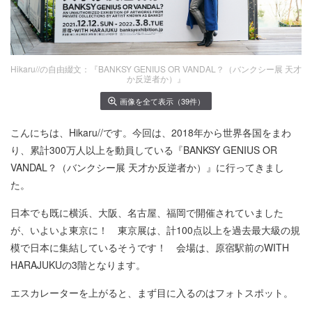
Hikaru//の自由綴文：『BANKSY GENIUS OR VANDAL？（バンクシー展 天才
か反逆者か）』
画像を全て表示（39件）
こんにちは、Hikaru//です。今回は、2018年から世界各国をまわ
り、累計300万人以上を動員している『BANKSY GENIUS OR
VANDAL？（バンクシー展 天才か反逆者か）』に行ってきまし
た。
日本でも既に横浜、大阪、名古屋、福岡で開催されていました
が、いよいよ東京に！ 東京展は、計100点以上を過去最大級の規
模で日本に集結しているそうです！ 会場は、原宿駅前のWITH
HARAJUKUの3階となります。
エスカレーターを上がると、まず目に入るのはフォトスポット。