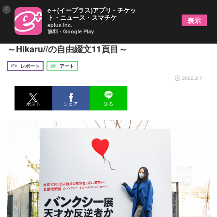
×
e＋(イープラス)アプリ - チケッ
ト・ニュース・スマチケ
表示
eplus inc.
無料 - Google Play
『あなたはどんな視点でBANKSYを感じるか？ 』
～Hikaru//の自由綴文11頁目～
レポート
アート
2022.2.7
ポスト
シェア
送る