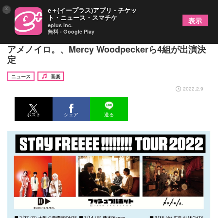
×
e＋(イープラス)アプリ - チケッ
ト・ニュース・スマチケ
表示
eplus inc.
無料 - Google Play
LD&Kのレーベル「STAY FREEEE!!!!!!!!」ツアーに
アメノイロ。、Mercy Woodpeckerら4組が出演決
定
ニュース
音楽
2022.2.9
ポスト
シェア
送る