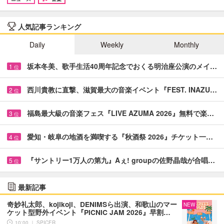
人気記事ランキング
Daily
Weekly
Monthly
坂本冬美、歌手生活40周年記念でおくる明治座公演のメイ…
1
位
西川貴教に直撃、滋賀最大の音楽イベント『FEST. INAZU…
2
位
福島最大級の音楽フェス『LIVE AZUMA 2026』無料で楽…
3
位
愛知・岐阜の地酒を満喫する『秋酒祭 2026』チケット一…
4
位
『サントリー1万人の第九』Aぇ! groupの佐野晶哉が合唱…
5
位
最新記事
奇妙礼太郎、kojikoji、DENIMSら出演、和歌山のマー
NEW
ケット型野外イベント『PICNIC JAM 2026』早割…
10:00 ｜ SPICER