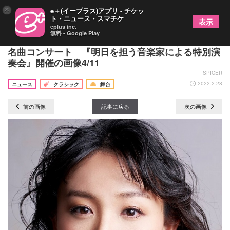
×
e＋(イープラス)アプリ - チケッ
ト・ニュース・スマチケ
表示
eplus inc.
無料 - Google Play
海外で研鑽を積んだ若手歌手たちが集結するオペラ
名曲コンサート 『明日を担う音楽家による特別演
奏会』開催の画像4/11
SPICER
2022.2.28
ニュース
クラシック
舞台
前の画像
記事に戻る
次の画像