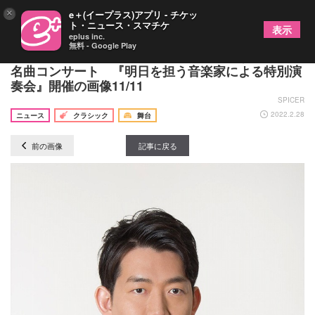
×
e＋(イープラス)アプリ - チケッ
ト・ニュース・スマチケ
表示
eplus inc.
無料 - Google Play
海外で研鑽を積んだ若手歌手たちが集結するオペラ
名曲コンサート 『明日を担う音楽家による特別演
奏会』開催の画像11/11
SPICER
2022.2.28
ニュース
クラシック
舞台
前の画像
記事に戻る