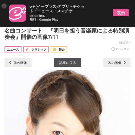
×
e＋(イープラス)アプリ - チケッ
ト・ニュース・スマチケ
表示
eplus inc.
無料 - Google Play
海外で研鑽を積んだ若手歌手たちが集結するオペラ
名曲コンサート 『明日を担う音楽家による特別演
奏会』開催の画像7/11
SPICER
2022.2.28
ニュース
クラシック
舞台
前の画像
記事に戻る
次の画像