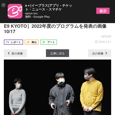
×
e＋(イープラス)アプリ - チケッ
ト・ニュース・スマチケ
表示
eplus inc.
無料 - Google Play
3年目の挑戦に入った、京都の小劇場［THEATRE
E9 KYOTO］2022年度のプログラムを発表の画像
10/17
SPICER
2022.3.21
レポート
舞台
アート
前の画像
記事に戻る
次の画像