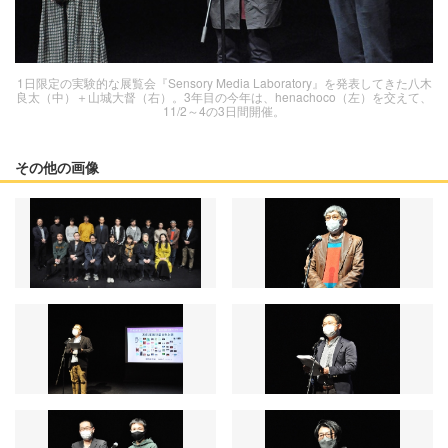
1日限定の実験的な展覧会『Sensory Media Laboratory』を発表してきた八木
良太（中）＋山城大督（右）。3年目の今年は、henachoco（左）を交えて、
11/2～4の3日間開催。
その他の画像