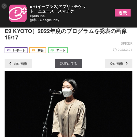
×
e＋(イープラス)アプリ - チケッ
ト・ニュース・スマチケ
表示
eplus inc.
無料 - Google Play
3年目の挑戦に入った、京都の小劇場［THEATRE
E9 KYOTO］2022年度のプログラムを発表の画像
15/17
SPICER
2022.3.21
レポート
舞台
アート
前の画像
記事に戻る
次の画像