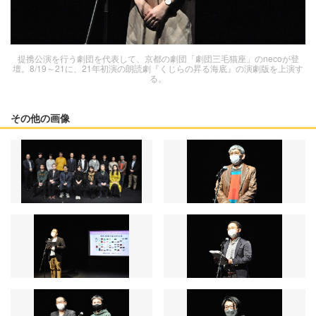
提携公演を行う劇団を代表して、京都の劇団「劇団三毛猫座」のnecoが登
壇。8/19～21に、21年初演の朗読劇『くじらの昇る海底』の演劇版を上演す
る。
その他の画像