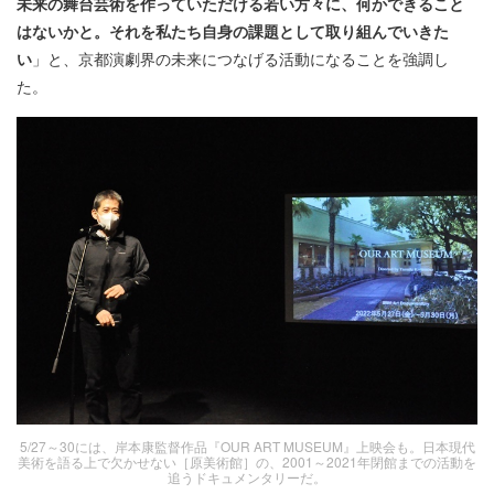
未来の舞台芸術を作っていただける若い方々に、何かできること
はないかと。それを私たち自身の課題として取り組んでいきた
い
」と、京都演劇界の未来につなげる活動になることを強調し
た。
5/27～30には、岸本康監督作品『OUR ART MUSEUM』上映会も。日本現代
美術を語る上で欠かせない［原美術館］の、2001～2021年閉館までの活動を
追うドキュメンタリーだ。