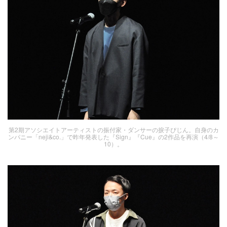
第2期アソシエイトアーティストの振付家・ダンサーの捩子ぴじん。自身のカ
ンパニー「neji&co.」で昨年発表した『Sign』『Cue』の2作品を再演（4/8～
10）。