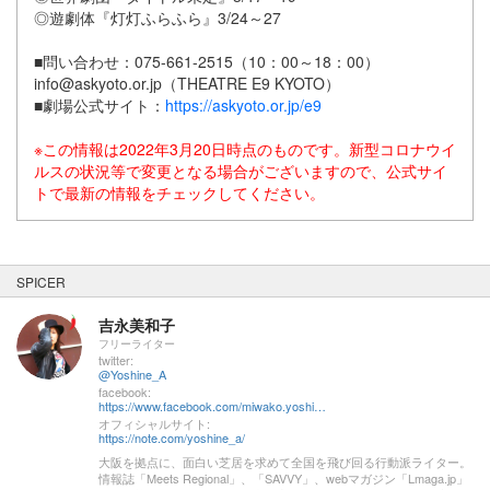
◎遊劇体『灯灯ふらふら』3/24～27
■問い合わせ：075-661-2515（10：00～18：00）
info@askyoto.or.jp（THEATRE E9 KYOTO）
■劇場公式サイト：
https://askyoto.or.jp/e9
※この情報は2022年3月20日時点のものです。新型コロナウイ
ルスの状況等で変更となる場合がございますので、公式サイ
トで最新の情報をチェックしてください。
SPICER
吉永美和子
フリーライター
twitter:
@Yoshine_A
facebook:
https://www.facebook.com/miwako.yoshinaga1
オフィシャルサイト:
https://note.com/yoshine_a/
大阪を拠点に、面白い芝居を求めて全国を飛び回る行動派ライター。
情報誌「Meets Regional」、「SAVVY」、webマガジン「Lmaga.jp」