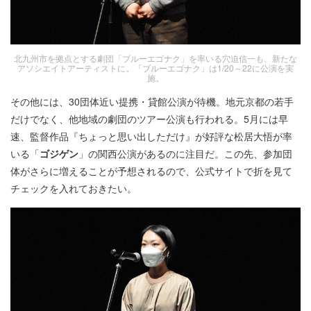
北九州市を拠点とする劇団「ブルーエゴナク」を率いる穴迫信一も、新たな
アソシエイトアーティストに。「ブルーエゴナク」は1/20～22に公演を実
施。
その他には、30団体近い提携・貸館公演が待機。地元京都の若手
だけでなく、他地域の劇団のツアー公演も行われる。5月には早
速、監督作品『ちょっと思い出しただけ』が好評な松居大悟が率
いる「
ゴジゲン
」の関西公演があるのに注目だ。この先、参加団
体がさらに増えることが予想されるので、公式サイトで折を見て
チェックを入れておきたい。