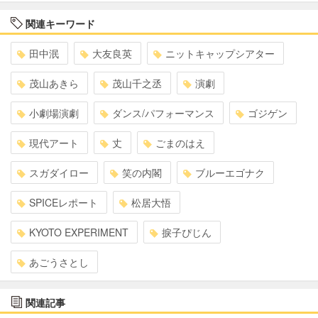
関連キーワード
田中泯
大友良英
ニットキャップシアター
茂山あきら
茂山千之丞
演劇
小劇場演劇
ダンス/パフォーマンス
ゴジゲン
現代アート
丈
ごまのはえ
スガダイロー
笑の内閣
ブルーエゴナク
SPICEレポート
松居大悟
KYOTO EXPERIMENT
捩子ぴじん
あごうさとし
関連記事