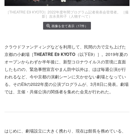
［THEATRE E9 KYOTO］2022年度年間プログラム記者発表会登壇者。 ［撮
影］吉永美和子（人物すべて）
画像を全て表示（17件）
クラウドファンディングなどを利用して、民間の力で立ち上げた
京都の小劇場［
THEATRE E9 KYOTO
（以下E9）］。2019年夏の
オープンからわずか半年後に、新型コロナウイルスの苦境に直面
したものの、緊急事態宣言やまん防中以外は、ほぼ毎週公演が行
われるなど、今や京都の演劇シーンに欠かせない劇場となってい
る。そのE9の2022年度の公演プログラムが、3月8日に発表。劇場
では、主催・共催公演の関係者を集めた会見が行われた。
はじめに、劇場設立に大きく携わり、現在は館長を務めている、