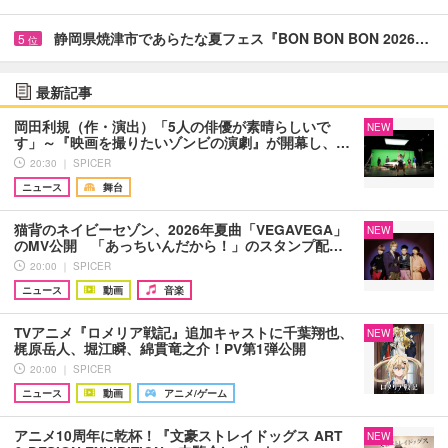
静岡県焼津市であらたな夏フェス『BON BON BON 2026…
5
位
最新記事
岡田利規（作・演出）「5人の俳優が素晴らしいで
NEW
す」～『映画を撮りたいゾンビの演劇』が開幕し、…
20:30 ｜ SPICER
ニュース
舞台
猫背のネイビーセゾン、2026年夏曲「VEGAVEGA」
NEW
のMV公開 「あっちいんだから！」のスタンプ配…
20:00 ｜ SPICER
ニュース
動画
音楽
TVアニメ『ロメリア戦記』追加キャストに千葉翔也、
NEW
梶原岳人、堀江瞬、綿貫竜之介！PV第1弾公開
20:00 ｜ SPICER
ニュース
動画
アニメ/ゲーム
アニメ10周年に乾杯！『文豪ストレイドッグス ART
NEW