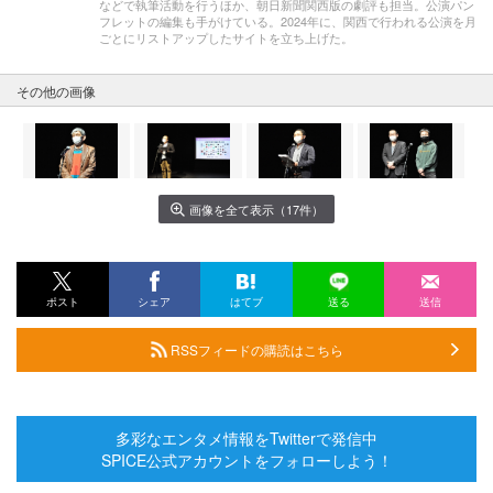
などで執筆活動を行うほか、朝日新聞関西版の劇評も担当。公演パン
フレットの編集も手がけている。2024年に、関西で行われる公演を月
ごとにリストアップしたサイトを立ち上げた。
その他の画像
画像を全て表示（17件）
ポスト
シェア
はてブ
送る
送信
RSSフィードの購読はこちら
多彩なエンタメ情報をTwitterで発信中
SPICE公式アカウントをフォローしよう！