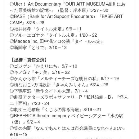
◎Ufer！ Art Documentary『OUR ART MUSEUM−品川にあ
った原美術館の記憶−』（監督：岸本康）5/27～30
◎BASE（Bank for Art Support Encounters）『BASE ART
CAMP』8/26～28
◎福井裕孝『タイトル未定』9/9～11
◎ブルーエゴナク『タイトル未定』1/20～22
◎Madada Inc, 田中泯ソロ公演『タイトル未定』
◎新聞家『とりで』2/10～13
【提携・貸館公演】
◎ゴジゲン『かえりにち』5/7～10
◎キノG-7『モナ美』5/18～22
◎かんから館『メルティーチーズな明日の私』6/17～19
◎槇なおこ×万博設計『きゃんみりオん』6/24～26
◎下鴨車窓『新作タイトル未定』7/1～4
◎劇研アクターズラボ＋サファリ・P「私鉄沿線・B」『怪人
二十面相』7/23・24
◎劇団三毛猫座『くじらの昇る海底』8/19～21
◎BEBERICA theatre company ベイビーシアター『水の駅
（仮）』9/2～4
◎笑の内閣『なんであんたはんは市会議員になれへんのか』
9/16～19