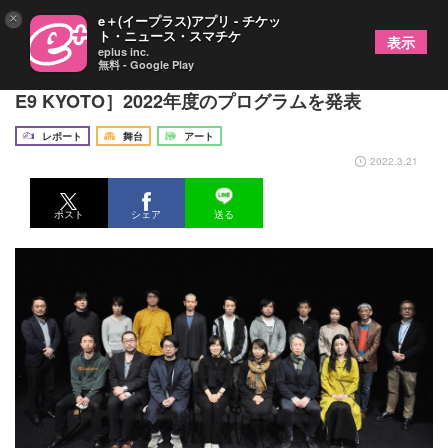
×
e＋(イープラス)アプリ - チケッ
ト・ニュース・スマチケ
表示
eplus inc.
無料 - Google Play
3年目の挑戦に入った、京都の小劇場［THEATRE
E9 KYOTO］2022年度のプログラムを発表
レポート
舞台
アート
2022.3.21
ポスト
シェア
送る