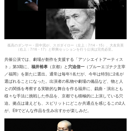
孤高のダンサー・田中泯が、スガダイロー（左上：7/14・15）、大友良英
（右上：7/16・17）と即興セッションを行う公演は完売必至。
共催公演では、劇場が創作を支援する「アソシエイトアーティス
ト」第3期に、
福井裕孝
（京都）と
穴迫信一
（ブルーエゴナク主宰
／福岡）を新たに選出。通常は毎年1名だが、今年は特別に2名が
選ばれることになった。出演者の私物や劇場の備品など、物と人
との関係を考察する実験的な舞台を作る福井に、戯曲・演出とも
様々な手法に挑戦した作品を、京都でも積極的に上演している穴
迫。拠点は違えども、スピリットにどこか共通点を感じるこの2人
が、E9でどんな作品を生み出すかが楽しみだ。