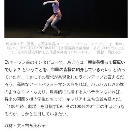
松本奈々子（写真）と西本健吾のユニット「チーム・チープロ」は、昨年に
続いて「KYOTO EXPERIMENT 京都国際舞台芸術祭」公式プログラムとし
て、京都で滞在制作した作品を発表（10/7～10）。 ［撮影］岡はるか
E9オープン前のインタビューで、あごうは「
舞台芸術って幅広い
でしょ？ ということを、市民の皆様に紹介していきたい
」と語っ
ていたが、まさにその理想が具現化したラインアップと言えるだ
ろう。高尚なアートパフォーマンスもあれば、バカバカしさの塊
のようなコントもあり。世界的に活躍する大ベテランもいれば、
将来の関西を担う学生たちまで、キャリアも立ち位置も様々だ。
「100年続く劇場」を目指すE9、その100分の3年目の年はどうな
るのか、しかと注目していきたい。
取材・文＝吉永美和子