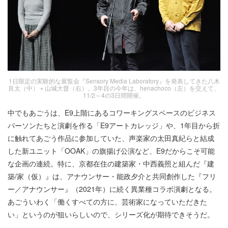
1日限定の実験的な展覧会『Sensory Media Laboratory』を発表してきた八木
良太（中）＋山城大督（右）。3年目の今年は、henachoco（左）を交えて、
11/2～4の3日間開催。
中でもあごうは、E9上階にあるコワーキングスペースのビジネス
パーソンたちと演劇を作る「E9アートカレッジ」や、1年目から折
に触れてあごう作品に参加していた、声楽家の太田真紀らと結成
した新ユニット「OOAK」の旗揚げ公演など、E9だからこそ可能
な企画の連続。特に、京都在住の建築家・中西義照と組んだ『建
築/家（仮）』は、アナウンサー・能政夕介と共同創作した『フリ
ー／アナウンサー』（2021年）に続く異業種コラボ演劇となる。
あごういわく「働くすべての方に、芸術家になっていただきた
い」というのが狙いらしいので、シリーズ化が期待できそうだ。