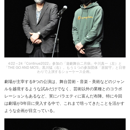
4/22～24『Continue2022』参加の「遊劇舞台二月病」中川真一（左）と
「THE GO AND MO'S」黒川猛（右）。もう１つの参加団体「居留守」と日替
わりで上演するショーケース企画。
劇場が主宰する9つの公演は、舞台芸術・音楽・美術などのジャン
ルを越境するような試みだけでなく、芸術以外の業種とのコラボ
レーションもあるなど、実にバラエティに富んだ布陣。特に今回
は劇場が3年目に突入する中で、これまで培ってきたことを活かす
ような企画が目立っている。