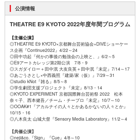
公演情報
THEATRE E9 KYOTO 2022年度年間プログラム
【主催公演】
◎THEATRE E9 KYOTO×京都舞台芸術協会×DIVEショーケー
ス企画『Continue2022』4/22～24
◎田中功起『何かの事後の勉強会の上映と、』6/2～5
◎E9アートカレッジ第2期公演 7/8・9
◎スガダイロー＋田中泯 大友良英＋田中泯『未定』7/14～17
◎あごうさとし×中西義照『建築/家（仮）』7/29～31
◎studio kNot『雑る』8/5～8
◎学生劇団支援プロジェクト『未定』8/13・14
◎KYOTO EXPERIMENT 京都国際舞台芸術祭 2022 松本
奈々子、西本健吾／チーム・チープロ『未定』10/7～10
◎OOAK#1『アカルナイの人々とかあるかないの人々とか』
10/15・16
◎八木良太 山城大督『Sensory Media Laboratory』11/2～4
【共催公演】
◎neji&co.『Sign』『Cue』4/8～10