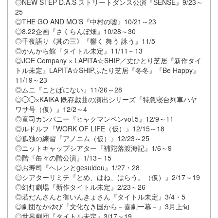
◎NEW STEP D.A.S ストリートダンス公演『SENSE』9/23～
25
◎THE GO AND MO’S『中村の嘘』10/21～23
◎8.22企画『さくらんぼ畑』10/28～30
◎千夜語り《其の三》『響く 舞う 詠う』11/5
◎かんから館『タイトル未定』11/11～13
◎JOE Company × LAPITA☆SHIP／丈ひとり芝居『新作タイ
トル未定』LAPITA☆SHIPふたり芝居『冬冬』『Be Happy』
11/19～23
◎ムニ『ことばにない』11/26～28
◎◯◯×KAIKA 既存戯曲の演出シリーズ『特急寝台列車ハヤ
ワサ号（仮）』12/2～4
◎童司カンパニー『ヒャクマンベンvol.5』12/9～11
◎ルドルフ『WORK OF LIFE（仮）』12/15～18
◎孤独の練習『アノニム（仮）』12/23～25
◎ニットキャップシアター『補陀落渡海記』1/6～9
◎階『缶々の階公演』1/13～15
◎お寿司『ヘレンとgesuidou』1/27・28
◎シアターリミテ『とめ、はね、はらう。（仮）』2/17～19
◎幻灯劇場『新作タイトル未定』2/23～26
◎若だんさんと御いんきょさん『タイトル未定』3/4・5
◎劇団なかゆび『文化なき国から－喜劇一幕－』3月上旬
◎世界劇団『タイトル未定』3/17～19