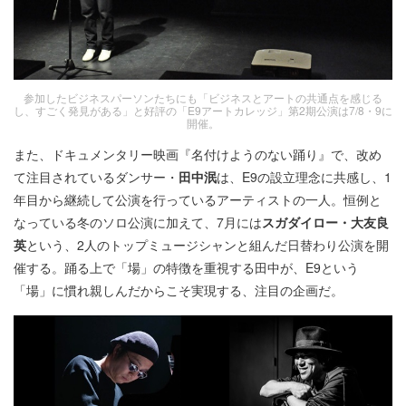
参加したビジネスパーソンたちにも「ビジネスとアートの共通点を感じる
し、すごく発見がある」と好評の「E9アートカレッジ」第2期公演は7/8・9に
開催。
また、ドキュメンタリー映画『名付けようのない踊り』で、改め
て注目されているダンサー・
田中泯
は、E9の設立理念に共感し、1
年目から継続して公演を行っているアーティストの一人。恒例と
なっている冬のソロ公演に加えて、7月には
スガダイロー・大友良
英
という、2人のトップミュージシャンと組んだ日替わり公演を開
催する。踊る上で「場」の特徴を重視する田中が、E9という
「場」に慣れ親しんだからこそ実現する、注目の企画だ。