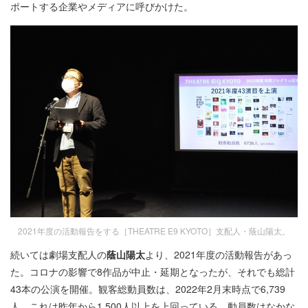
ポートする企業やメディアに呼びかけた。
2021年度の活動報告をする［THEATRE E9 KYOTO］支配人・蔭山陽太。
続いては劇場支配人の
蔭山陽太
より、2021年度の活動報告があっ
た。コロナの影響で8作品が中止・延期となったが、それでも総計
43本の公演を開催。観客総動員数は、2022年2月末時点で6,739
人。これは昨年から1,500人以上を上回っている。動員数はなかな