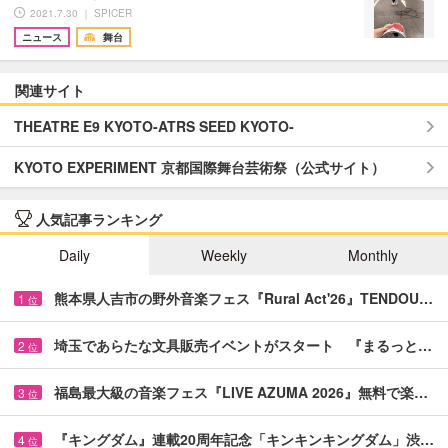
2021.7.30 ｜ SPICER
ニュース
舞台
関連サイト
THEATRE E9 KYOTO-ATRS SEED KYOTO-
KYOTO EXPERIMENT 京都国際舞台芸術祭（公式サイト）
人気記事ランキング
Daily
Weekly
Monthly
熊本県人吉市の野外音楽フェス『Rural Act'26』TENDOU…
1
位
埼玉であらたな文具販売イベントがスタート 『まるっと…
2
位
福島最大級の音楽フェス『LIVE AZUMA 2026』無料で楽…
3
位
『キングダム』連載20周年記念「キンキンキングダム」渋…
4
位