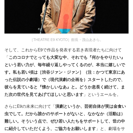
［THEATRE E9 KYOTO］館長・茂山あきら。
そして、これからE9で作品を発表する若き表現者たちに向けて
「
このコロナでとっても大変な中、それでも『何かをやりたい』
という若い力が、毎年繰り返しやってくるのが、本当に嬉しいで
す。私も若い頃は［渋谷ジァン・ジァン］（注：かつて東京にあ
った伝説の小劇場）で（現代演劇の企画を）スタートしたので、
彼らを見ていると『懐かしいなあ』と。どうか息長く続けて、ま
た次の世代を見てあげてほしいと思います
」というエールを。
さらにE9の未来に向けて「
演劇というか、芸術自体が実は金食い
虫でして。だから誰かのサポートがないと、なかなか（活動は）
難しい。そういう点で、ぜひ若い人たちをサポートして、世の中
に紹介していただくよう、ご協力をお願いします
」と、劇場をサ