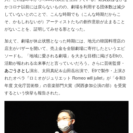
かコロナ以前には戻らないものの、劇場を利用する団体数は減少
していないとのことで、こんな時期でも（こんな時期だからこ
そ、かもしれないが）アーティストたちの創作意欲が止まること
がないことを、証明してみせる形となった。
加えて、劇場が休止状態となった時期には、地元の韓国料理店の
店主がバザーを開いて、売上金を全額劇場に寄付したというエピ
ソードも。「地域に愛される劇場」を大きな目標に掲げるE9の、
活動が報われる出来事だと言っていいだろう。さらに芸術監督・
あごうさとし
演出、太田真紀＆山田岳出演で、E9で製作・上演さ
れたオペラ『ロミオがジュリエット Romeo will juliet』が「令和3
年度 文化庁芸術祭」の音楽部門大賞（関西参加公演の部）を受賞
するという快挙も報告された。