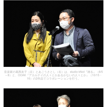
音楽家の葛西友子（左）とあごうさとし（右）は、studio kNot『雑る』（8/5
～8）と、OOAK『アカルナイの人々とかあるかないの人々とか』（10/15・
16）の2作品でコラボレーションを行う。