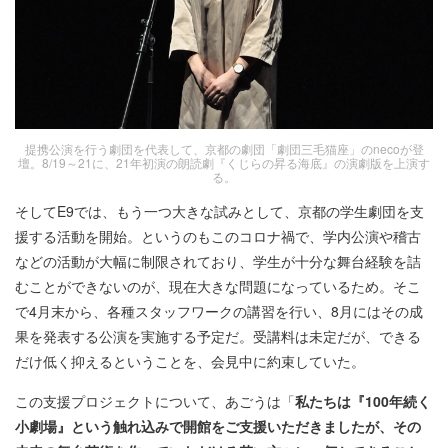
提携公演を行う劇団を代表して、京都の劇団「劇団三毛猫座」のnecoが登
壇。8/19～21に、21年初演の朗読劇『くじらの昇る海底』の演劇版を上演す
る。
そしてE9では、もう一つ大きな試みとして、京都の学生劇団を支
援する活動を開始。というのもこのコロナ禍で、学内公演や稽古
などの活動が大幅に制限されており、学生が十分な舞台経験を詰
むことができないのが、現在大きな問題になっているため。そこ
で4月末から、各種スタッフワークの講習を行い、8月にはその成
果を発表する公演を実施する予定だ。受講料は未定だが、できる
だけ低く抑えるということを、会見中に約束していた。
この支援プロジェクトについて、あごうは「
私たちは『100年続く
小劇場』という触れ込みで開館をご支援いただきましたが、その