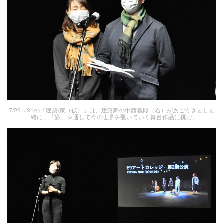
7/29～31の『建築/家（仮）』は、建築家の中西義照（右）があごうさとしと
一緒に、「窓」を通して今の世界を覗いていく舞台作品に挑む。