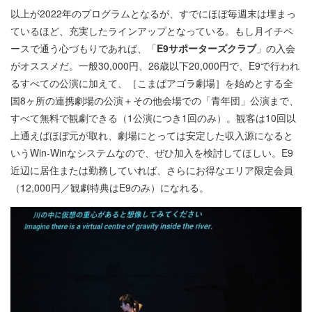
以上が2022年のプログラムとなるが、すでにほぼ毎週末は埋まっ
ているほど、充実したラインアップとなっている。もし月イチペ
ースで通う心づもりであれば、「
E9サポーターズクラブ
」の入会
がオススメだ。一般30,000円、26歳以下20,000円で、E9で行われ
るすべての公演に加えて、［こまばアゴラ劇場］を始めとする全
国8ヶ所の連携劇場の公演＋その他会場での「青年団」公演まで、
すべて無料で観劇できる（1公演につき1回のみ）。観客は10回以
上通えばほぼ元が取れ、劇場にとっては安定した収入源になると
いうWin-Winなシステムなので、ぜひ加入を検討してほしい。E9
近辺に居住または勤務していれば、さらにお得なエリア限定会員
（12,000円／観劇特典はE9のみ）になれる。