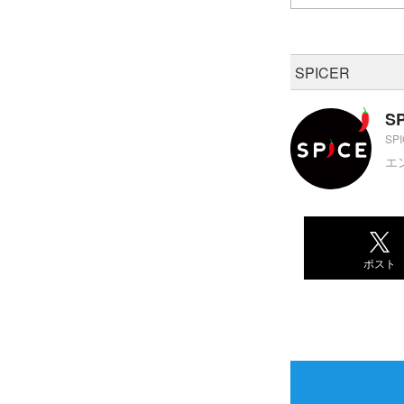
SPICER
S
SP
エ
ポスト