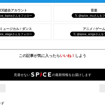
PICE総合アカウント
音楽
 ミュージカル / ダンス
アニメ / ゲー
この記事が気に入ったら
いいね！
しよう
見逃せない
の最新情報をお届けします
ード