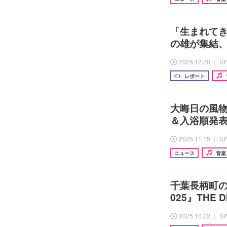
「生まれて
の雄が集結、
2025.12.20 ｜ S
レポート
大晦日の風物詩
＆入浴順発表
2025.11.15 ｜ S
ニュース
音楽
千葉長柄町の野
025』THE
2025.10.22 ｜ S