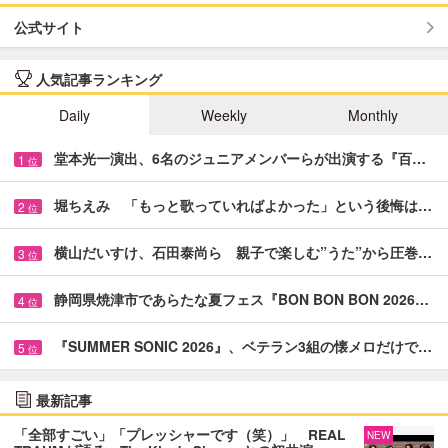
公式サイト
人気記事ランキング
Daily
Weekly
Monthly
堂本光一演出、6名のジュニアメンバーらが出演する『百…
1
位
堀ちえみ 「もっと歌っていればよかった」という後悔は…
2
位
横山だいすけ、石田泰尚ら 親子で楽しむ”うた”から圧巻…
3
位
静岡県焼津市であらたな夏フェス『BON BON BON 2026…
4
位
『SUMMER SONIC 2026』、ベテラン3組の懐メロだけで…
5
位
最新記事
「全部すごい」「プレッシャーです（笑）」 REAL
NEW