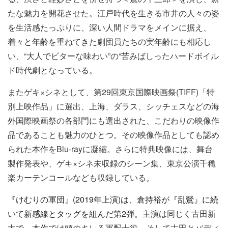
たな魅力を開花させた。江戸時代を生きる市井の人々の姿
を生活感たっぷりに、深い人間ドラマをメインに据え、
着々と年齢を重ねてきた劇団員たちの実年齢にも相応し
い、“大人でビターな味わい”の“苦みばしったハードボイル
ド時代劇となっている。
またゲキ×シネとして、第29回東京国際映画祭(TIFF)「特
別上映作品」に選出、上海、ダラス、シッチェスなどの海
外国際映画祭の各部門にも選出された、こだわりの映像作
品であることも魅力のひとつ。その映像作品としても認め
られた本作をBlu-rayに凝縮。さらに特典映像には、舞台
製作発表や、ゲキ×シネ未収録のシーン集、東京公演千穐
楽カーテンコールなども収録している。
『けむりの軍団』(2019年上演)は、倉持裕が『乱鶯』に続
いて新感線とタッグを組んだ第2弾。
主演は同じく古田新
太で、本作では頭のキレる軍配士役、そして古田とバディ