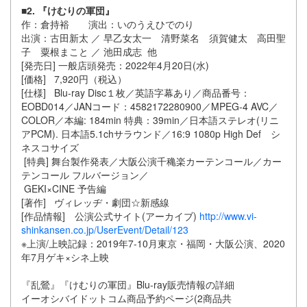
■2. 『けむりの軍団』
作：倉持裕 演出：いのうえひでのり
出演：古田新太 ／ 早乙女太一 清野菜名 須賀健太 高田聖
子 粟根まこと ／ 池田成志 他
[発売日] 一般店頭発売：2022年4月20日(水)
[価格] 7,920円（税込）
[仕様] Blu-ray Disc１枚／英語字幕あり／商品番号：
EOBD014／JANコード：4582172280900／MPEG-4 AVC／
COLOR／本編: 184min 特典：39min／日本語ステレオ(リニ
アPCM). 日本語5.1chサラウンド／16:9 1080p High Def シ
ネスコサイズ
[特典] 舞台製作発表／大阪公演千穐楽カーテンコール／カー
テンコール フルバージョン／
GEKI×CINE 予告編
[著作] ヴィレッヂ・劇団☆新感線
[作品情報] 公演公式サイト(アーカイブ)
http://www.vi-
shinkansen.co.jp/UserEvent/Detail/123
※上演/上映記録：2019年7-10月東京・福岡・大阪公演、2020
年7月ゲキ×シネ上映
『乱鶯』『けむりの軍団』Blu-ray販売情報の詳細
イーオシバイドットコム商品予約ページ(2商品共