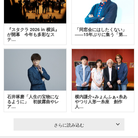
『スタクラ 2026 in 横浜』
「同窓会にはしたくない」
が開幕 今年も多彩なス
――15年ぶりに集う「第…
テ…
石井琢磨「人生の宝物にな
横内謙介×みょんふぁ×糸あ
るように」 初披露曲やレ
やつり人形一糸座 創作
ア…
人…
さらに読み込む