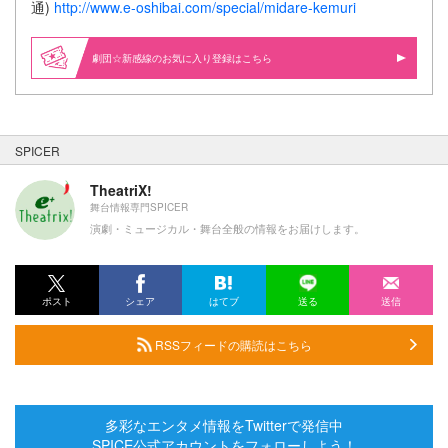
通)
http://www.e-oshibai.com/special/midare-kemuri
劇団☆新感線のお気に入り登録はこちら
SPICER
TheatriX!
舞台情報専門SPICER
演劇・ミュージカル・舞台全般の情報をお届けします。
ポスト
シェア
はてブ
送る
送信
RSSフィードの購読はこちら
多彩なエンタメ情報をTwitterで発信中
SPICE公式アカウントをフォローしよう！