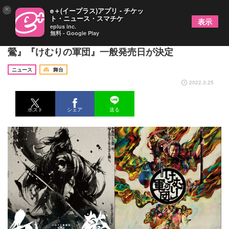
×
e＋(イープラス)アプリ - チケッ
ト・ニュース・スマチケ
表示
eplus inc.
無料 - Google Play
劇団☆新感線ブルーレイ最新作、古田新太主演『乱
鶯』『けむりの軍団』一般発売日が決定
ニュース
舞台
2022.3.25
ポスト
シェア
送る