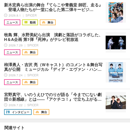
新木宏典ら出演の舞台『てらこや青義堂 師匠、走る』
登場人物たちが一堂に会した第二弾キービジ…
2026.8.1 ｜ SPICER
ニュース
動画
舞台
牧島 輝、水野美紀ら出演 演劇と落語がコラボした、
H＆A企画 第1弾『死神』がテレビ初放送
2026.7.29 ｜ SPICER
ニュース
舞台
柿澤勇人・吉沢 亮（Wキャスト）のコメント＆舞台写
真が公開 ミュージカル『ディア・エヴァン・ハン…
2026.7.24 ｜ SPICER
ニュース
舞台
宮野真守、いのうえひでのりが語る「今までにない劇
団☆新感線」とは――『アケチコ！』で立ち上がる…
2026.7.22 ｜ SPICER
インタビュー
舞台
関連サイト