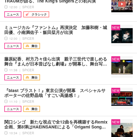
TRAUMが語る、The King's Singersとの初共演
12:00 ｜ SPICER
ニュース
クラシック
ミュージカル『ファントム』再演決定 加藤和樹・城
NEW
田優、小南満佑子・飯田栞月が出演
12:00 ｜ SPICER
ニュース
舞台
藤原紀香、村方乃々佳ら出演 親子三世代で楽しめる
NEW
舞台『まんが日本昔ばなし劇場』が開幕し、舞台写…
11:38 ｜ SPICER
ニュース
舞台
『blast ブラスト！』東京公演が開幕 スペシャルサ
NEW
ポーターの佐野晶哉「すごい高揚感！」
11:10 ｜ SPICER
ニュース
舞台
関口シンゴ 新たな視点で全12曲を再構築するRemix
NEW
企画、第8弾はHAEINSANEによる「Origami Song…
10:34 ｜ SPICER