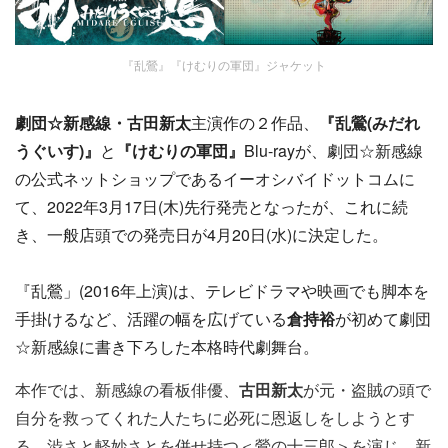
『乱鶯』『けむりの軍団』ジャケット
劇団☆新感線・古田新太
主演作の２作品、
『乱鶯(みだれ
うぐいす)』
と
『けむりの軍団』
Blu-rayが、
劇団☆新感線
の公式ネットショップであるイーオシバイドットコム
に
て、2022年
3月17日(木)先行発売となったが、
これに続
き、一般店頭での発売日が4月20日(
水)に
決定した。
『乱鶯」(2016年上演)は、テレビドラマや映画でも脚本を
手
掛けるなど、
活躍の幅を広げている
倉持裕
が初めて劇団
☆新感線に書き下ろした本格時代劇舞台。
本作では、新感線の看板俳優、
古田新太
が元・盗賊の頭で
自分を救ってくれた人たちに必死に恩返しをしようとす
る、渋さと軽妙さとを併せ持つ＜鶯の十三郎＞を演じ、新