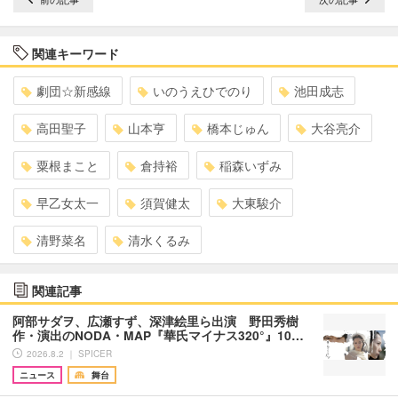
関連キーワード
劇団☆新感線
いのうえひでのり
池田成志
高田聖子
山本亨
橋本じゅん
大谷亮介
粟根まこと
倉持裕
稲森いずみ
早乙女太一
須賀健太
大東駿介
清野菜名
清水くるみ
関連記事
阿部サダヲ、広瀬すず、深津絵里ら出演 野田秀樹
作・演出のNODA・MAP『華氏マイナス320°』10…
2026.8.2 ｜ SPICER
ニュース
舞台