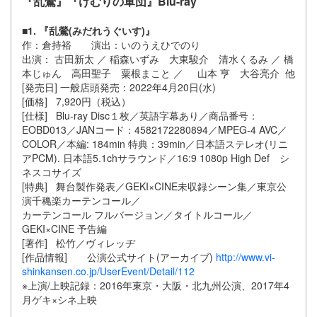
『乱鶯』『けむりの軍団』Blu-ray
■1. 『乱鶯(みだれうぐいす)』
作：倉持裕 演出：いのうえひでのり
出演： 古田新太 ／ 稲森いずみ 大東駿介 清水くるみ ／ 橋
本じゅん 高田聖子 粟根まこと ／ 山本 亨 大谷亮介 他
[発売日] 一般店頭発売：2022年4月20日(水)
[価格] 7,920円（税込）
[仕様] Blu-ray Disc１枚／英語字幕あり／商品番号：
EOBD013／JANコード：4582172280894／MPEG-4 AVC／
COLOR／本編: 184min 特典：39min／日本語ステレオ(リニ
アPCM). 日本語5.1chサラウンド／16:9 1080p High Def シ
ネスコサイズ
[特典] 舞台製作発表／GEKI×CINE未収録シーン集／東京公
演千穐楽カーテンコール／
カーテンコール フルバージョン／タイトルコール／
GEKI×CINE 予告編
[著作] 松竹／ヴィレッヂ
[作品情報] 公演公式サイト(アーカイブ)
http://www.vi-
shinkansen.co.jp/UserEvent/Detail/112
※上演/上映記録：2016年東京・大阪・北九州公演、2017年4
月ゲキ×シネ上映