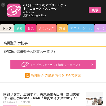
×
e＋(イープラス)アプリ - チケッ
ト・ニュース・スマチケ
表示
eplus inc.
無料 - Google Play
トップ
新着
音楽
クラシック
舞台
アニメ・ゲーム
イベン
高田聖子 の記事
SPICEの高田聖子の記事の一覧です
イープラスでチケット情報をチェック！
高田聖子 の最新情報をRSSで購読
阿部サダヲ、広瀬すず、深津絵里ら出演 野田秀樹
作・演出のNODA・MAP『華氏マイナス320°』10…
2026.8.2 ｜ SPICER