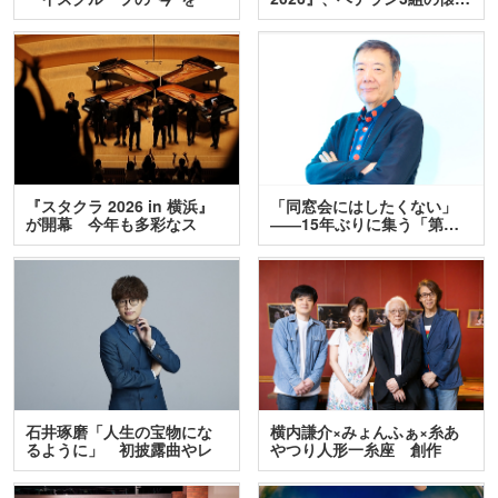
訊…
『スタクラ 2026 in 横浜』
「同窓会にはしたくない」
が開幕 今年も多彩なス
――15年ぶりに集う「第…
テ…
石井琢磨「人生の宝物にな
横内謙介×みょんふぁ×糸あ
るように」 初披露曲やレ
やつり人形一糸座 創作
ア…
人…