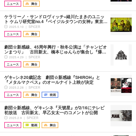
ニュース
舞台
ケラリーノ・サンドロヴィッチ×緒川たまきのユニッ
ト ケムリ研究室no.4『ベイジルタウンの女神』東京…
2025.5.10 ｜ SPICER
ニュース
舞台
劇団☆新感線、45周年興行・秋冬公演は「チャンピオ
ンまつり」 古田新太、橋本じゅんらが集合し『爆…
2025.4.29 ｜ SPICER
ニュース
舞台
ゲキ×シネ20歳記念 劇団☆新感線『SHIROH』と
『メタルマクベス』のオールナイト上映が決定
2025.2.28 ｜ SPICER
ニュース
舞台
映画
劇団☆新感線、ゲキ×シネ『天號星』が2/16にテレビ
初放送 古田新太、早乙女太一のコメントが公開
2025.2.9 ｜ SPICER
ニュース
動画
舞台