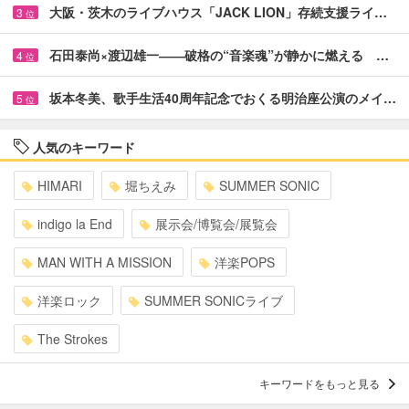
大阪・茨木のライブハウス「JACK LION」存続支援ライ…
3
位
石田泰尚×渡辺雄一――破格の“音楽魂”が静かに燃える …
4
位
坂本冬美、歌手生活40周年記念でおくる明治座公演のメイ…
5
位
人気のキーワード
HIMARI
堀ちえみ
SUMMER SONIC
indigo la End
展示会/博覧会/展覧会
MAN WITH A MISSION
洋楽POPS
洋楽ロック
SUMMER SONICライブ
The Strokes
キーワードをもっと見る