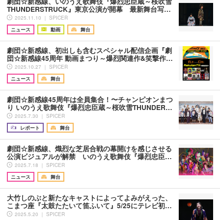
劇団☆新感線、いのうえ歌舞伎『爆烈忠臣蔵～桜吹雪
THUNDERSTRUCK』東京公演が開幕 最新舞台写…
2025.11.10 ｜ SPICER
ニュース
動画
舞台
劇団☆新感線、初出しも含むスペシャル配信企画『劇
団☆新感線45周年 動画まつり～爆烈関連作&笑撃作…
2025.10.27 ｜ SPICER
ニュース
舞台
劇団☆新感線45周年は全員集合！〜チャンピオンまつ
り いのうえ歌舞伎『爆烈忠臣蔵～桜吹雪THUNDER…
2025.7.30 ｜ SPICER
レポート
舞台
劇団☆新感線、熾烈な芝居合戦の幕開けを感じさせる
公演ビジュアルが解禁 いのうえ歌舞伎『爆烈忠臣…
2025.7.18 ｜ SPICER
ニュース
舞台
大竹しのぶと新たなキャストによってよみがえった、
こまつ座『太鼓たたいて笛ふいて』5/25にテレビ初…
2025.5.20 ｜ SPICER