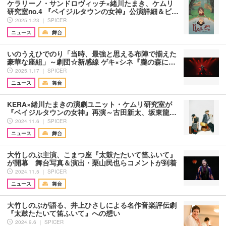
ケラリーノ・サンドロヴィッチ×緒川たまき、ケムリ
研究室no.4 『ベイジルタウンの女神』公演詳細＆ビ…
2025.1.23 ｜ SPICER
ニュース
舞台
いのうえひでのり「当時、最強と思える布陣で揃えた
豪華な座組」～劇団☆新感線 ゲキ×シネ『朧の森に…
2025.1.17 ｜ SPICER
ニュース
舞台
KERA×緒川たまきの演劇ユニット・ケムリ研究室が
『ベイジルタウンの女神』再演～古田新太、坂東龍…
2024.11.6 ｜ SPICER
ニュース
舞台
大竹しのぶ主演、こまつ座『太鼓たたいて笛ふいて』
が開幕 舞台写真＆演出・栗山民也らコメントが到着
2024.11.5 ｜ SPICER
ニュース
舞台
大竹しのぶが語る、井上ひさしによる名作音楽評伝劇
『太鼓たたいて笛ふいて』への想い
2024.9.6 ｜ SPICER