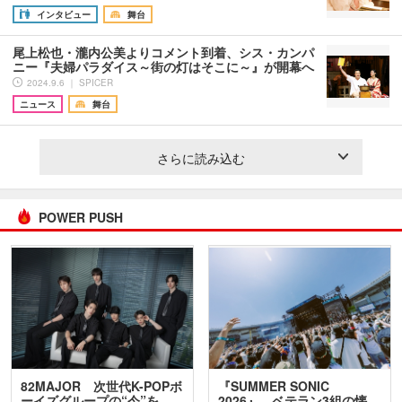
インタビュー
舞台
尾上松也・瀧内公美よりコメント到着、シス・カンパ
ニー『夫婦パラダイス～街の灯はそこに～』が開幕へ
2024.9.6 ｜ SPICER
ニュース
舞台
さらに読み込む
POWER PUSH
82MAJOR 次世代K-POPボ
『SUMMER SONIC
ーイズグループの“今”を
2026』、ベテラン3組の懐…