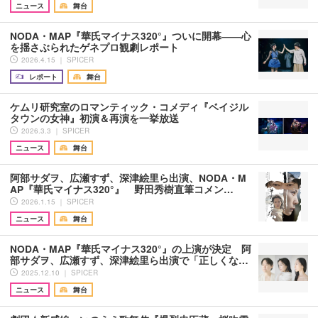
ニュース
舞台
NODA・MAP『華氏マイナス320°』ついに開幕――心
を揺さぶられたゲネプロ観劇レポート
2026.4.15 ｜ SPICER
レポート
舞台
ケムリ研究室のロマンティック・コメディ『ベイジル
タウンの女神』初演＆再演を一挙放送
2026.3.3 ｜ SPICER
ニュース
舞台
阿部サダヲ、広瀬すず、深津絵里ら出演、NODA・M
AP『華氏マイナス320°』 野田秀樹直筆コメン…
2026.1.15 ｜ SPICER
ニュース
舞台
NODA・MAP『華氏マイナス320°』の上演が決定 阿
部サダヲ、広瀬すず、深津絵里ら出演で「正しくな…
2025.12.10 ｜ SPICER
ニュース
舞台