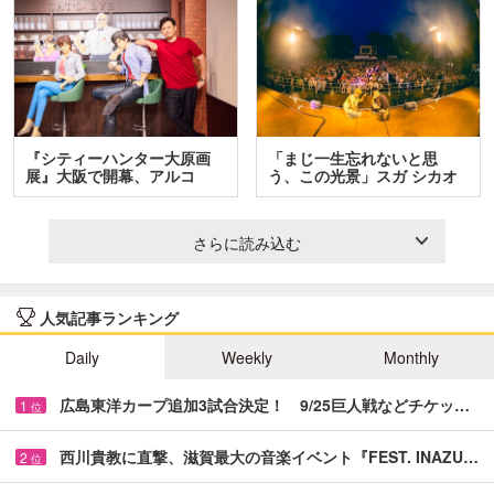
『シティーハンター大原画
「まじ一生忘れないと思
展』大阪で開幕、アルコ
う、この光景」スガ シカオ
＆…
と…
さらに読み込む
人気記事ランキング
Daily
Weekly
Monthly
広島東洋カープ追加3試合決定！ 9/25巨人戦などチケッ…
1
位
西川貴教に直撃、滋賀最大の音楽イベント『FEST. INAZU…
2
位