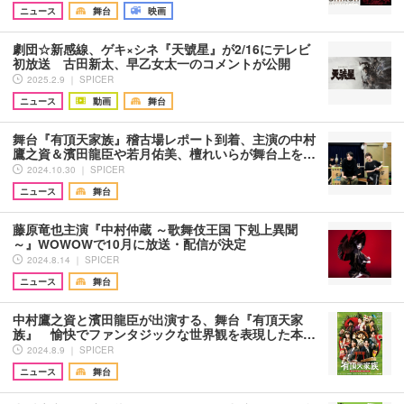
ニュース
舞台
映画
劇団☆新感線、ゲキ×シネ『天號星』が2/16にテレビ
初放送 古田新太、早乙女太一のコメントが公開
2025.2.9 ｜ SPICER
ニュース
動画
舞台
舞台『有頂天家族』稽古場レポート到着、主演の中村
鷹之資＆濱田龍臣や若月佑美、檀れいらが舞台上を…
2024.10.30 ｜ SPICER
ニュース
舞台
藤原竜也主演『中村仲蔵 ～歌舞伎王国 下剋上異聞
～』WOWOWで10月に放送・配信が決定
2024.8.14 ｜ SPICER
ニュース
舞台
中村鷹之資と濱田龍臣が出演する、舞台『有頂天家
族』 愉快でファンタジックな世界観を表現した本…
2024.8.9 ｜ SPICER
ニュース
舞台