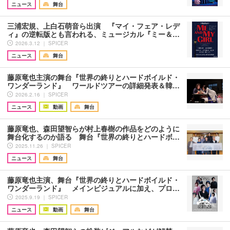
ニュース
舞台
三浦宏規、上白石萌音ら出演 『マイ・フェア・レデ
ィ』の逆転版とも言われる、ミュージカル『ミー＆…
2026.3.12 ｜ SPICER
ニュース
舞台
藤原竜也主演の舞台『世界の終りとハードボイルド・
ワンダーランド』 ワールドツアーの詳細発表＆韓…
2026.2.16 ｜ SPICER
ニュース
動画
舞台
藤原竜也、森田望智らが村上春樹の作品をどのように
舞台化するのか語る 舞台『世界の終りとハードボ…
2025.11.26 ｜ SPICER
ニュース
舞台
藤原竜也主演、舞台『世界の終りとハードボイルド・
ワンダーランド』 メインビジュアルに加え、プロ…
2025.9.19 ｜ SPICER
ニュース
動画
舞台