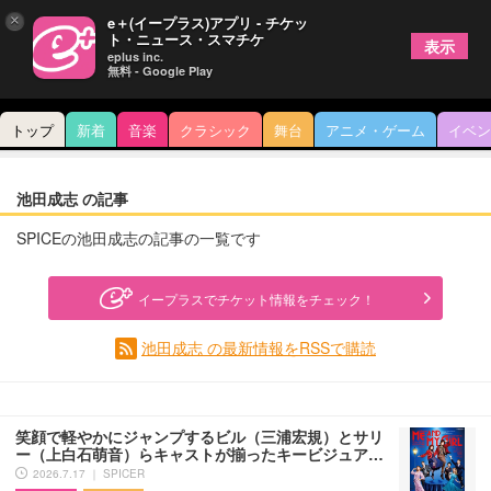
×
e＋(イープラス)アプリ - チケッ
ト・ニュース・スマチケ
表示
eplus inc.
無料 - Google Play
トップ
新着
音楽
クラシック
舞台
アニメ・ゲーム
イベン
池田成志 の記事
SPICEの池田成志の記事の一覧です
イープラスでチケット情報をチェック！
池田成志 の最新情報をRSSで購読
笑顔で軽やかにジャンプするビル（三浦宏規）とサリ
ー（上白石萌音）らキャストが揃ったキービジュア…
2026.7.17 ｜ SPICER