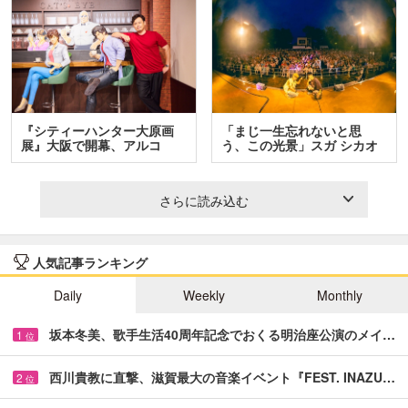
『シティーハンター大原画
「まじ一生忘れないと思
展』大阪で開幕、アルコ
う、この光景」スガ シカオ
＆…
と…
さらに読み込む
人気記事ランキング
Daily
Weekly
Monthly
坂本冬美、歌手生活40周年記念でおくる明治座公演のメイ…
1
位
西川貴教に直撃、滋賀最大の音楽イベント『FEST. INAZU…
2
位