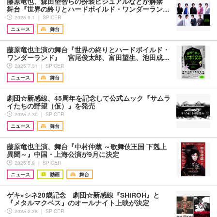
藤原竜也、森田望智らの扮装ビジュアルなどが解禁
舞台『世界の終りとハードボイルド・ワンダーラン…
2025.9.1 ｜ SPICER
ニュース
舞台
藤原竜也主演の舞台『世界の終りとハードボイルド・
ワンダーランド』 宮尾俊太郎、富田望生、池田成…
2025.7.31 ｜ SPICER
ニュース
舞台
劇団☆新感線、45周年を記念して公式ムック『サムラ
イたちの野望（仮）』を発売
2025.7.30 ｜ SPICER
ニュース
舞台
藤原竜也主演、舞台『中村仲蔵 ～歌舞伎王国 下剋上
異聞～』中国・上海公演が9月に決定
2025.5.9 ｜ SPICER
ニュース
動画
舞台
ゲキ×シネ20歳記念 劇団☆新感線『SHIROH』と
『メタルマクベス』のオールナイト上映が決定
2025.2.28 ｜ SPICER