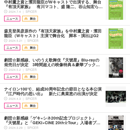
中村鷹之資と濱田龍臣がWキャストで出演する、舞台
『有頂天家族』 有川マコト、盛 隆二、谷山知宏ら…
2024.7.4 ｜ SPICER
ニュース
舞台
森見登美彦原作の『有頂天家族』を中村鷹之資・濱田
龍臣（Wキャスト）主演で舞台化 脚本・演出はG2
2024.5.21 ｜ SPICER
ニュース
舞台
劇団☆新感線、いのうえ歌舞伎『天號星』Blu-rayの
発売日が決定 3時間超えの映像特典＆豪華ブック…
2024.5.2 ｜ SPICER
ニュース
舞台
ナイロン100℃、結成30周年記念の節目となる本公演
『江戸時代の思い出』 新たに奥菜恵の出演が決定
2024.4.3 ｜ SPICER
ニュース
舞台
劇団☆新感線「ゲキ×シネ20th記念プロジェクト」
『天號星』と「GEKI×CINE 20th☆Tour」入場者プ…
2024.3.29 ｜ SPICER