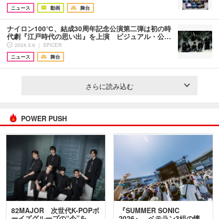
ニュース
動画
舞台
ナイロン100℃、結成30周年記念公演第二弾は初の時
代劇『江戸時代の思い出』を上演 ビジュアル・公…
2024.3.6 ｜ SPICER
ニュース
舞台
さらに読み込む
POWER PUSH
82MAJOR 次世代K-POPボ
『SUMMER SONIC
ーイズグループの“今”を
2026』、ベテラン3組の懐…