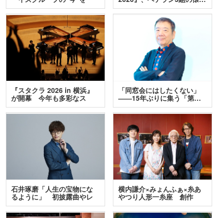
訊…
『スタクラ 2026 in 横浜』
「同窓会にはしたくない」
が開幕 今年も多彩なス
――15年ぶりに集う「第…
テ…
石井琢磨「人生の宝物にな
横内謙介×みょんふぁ×糸あ
るように」 初披露曲やレ
やつり人形一糸座 創作
ア…
人…