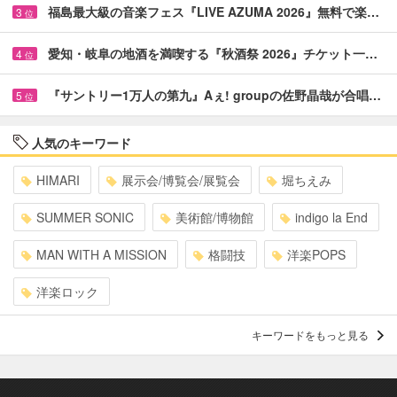
福島最大級の音楽フェス『LIVE AZUMA 2026』無料で楽…
3
位
愛知・岐阜の地酒を満喫する『秋酒祭 2026』チケット一…
4
位
『サントリー1万人の第九』Aぇ! groupの佐野晶哉が合唱…
5
位
人気のキーワード
HIMARI
展示会/博覧会/展覧会
堀ちえみ
SUMMER SONIC
美術館/博物館
indigo la End
MAN WITH A MISSION
格闘技
洋楽POPS
洋楽ロック
キーワードをもっと見る