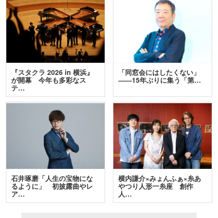
『スタクラ 2026 in 横浜』
「同窓会にはしたくない」
が開幕 今年も多彩なス
――15年ぶりに集う「第…
テ…
石井琢磨「人生の宝物にな
横内謙介×みょんふぁ×糸あ
るように」 初披露曲やレ
やつり人形一糸座 創作
ア…
人…