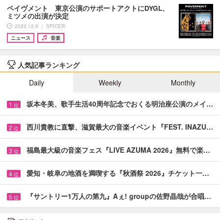
ペイヴメント 東京公演のサポートアクトにDYGL、
ミツメの出演が決定
2022.12.9 ｜ SPICER
ニュース
音楽
人気記事ランキング
Daily
Weekly
Monthly
坂本冬美、歌手生活40周年記念でおくる明治座公演のメイ…
1
位
西川貴教に直撃、滋賀最大の音楽イベント『FEST. INAZU…
2
位
福島最大級の音楽フェス『LIVE AZUMA 2026』無料で楽…
3
位
愛知・岐阜の地酒を満喫する『秋酒祭 2026』チケット一…
4
位
『サントリー1万人の第九』Aぇ! groupの佐野晶哉が合唱…
5
位