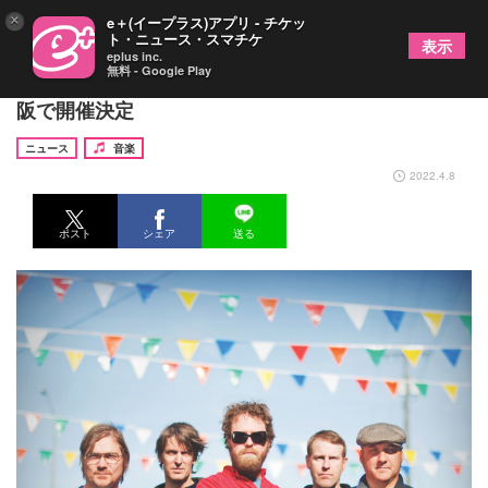
×
e＋(イープラス)アプリ - チケッ
ト・ニュース・スマチケ
表示
eplus inc.
無料 - Google Play
ペイヴメント、再結成ツアー・日本公演を東京＆大
阪で開催決定
ニュース
音楽
2022.4.8
ポスト
シェア
送る