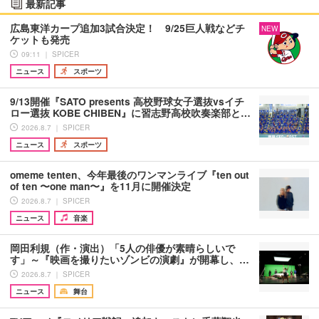
最新記事
広島東洋カープ追加3試合決定！ 9/25巨人戦などチ
NEW
ケットも発売
09:11 ｜ SPICER
ニュース
スポーツ
9/13開催『SATO presents 高校野球女子選抜vsイチ
ロー選抜 KOBE CHIBEN』に習志野高校吹奏楽部と…
2026.8.7 ｜ SPICER
ニュース
スポーツ
omeme tenten、今年最後のワンマンライブ『ten out
of ten 〜one man〜』を11月に開催決定
2026.8.7 ｜ SPICER
ニュース
音楽
岡田利規（作・演出）「5人の俳優が素晴らしいで
す」～『映画を撮りたいゾンビの演劇』が開幕し、…
2026.8.7 ｜ SPICER
ニュース
舞台