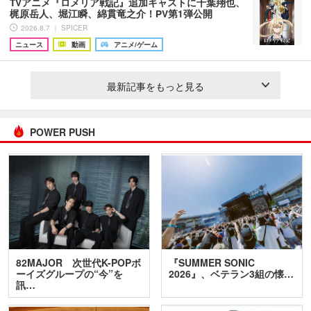
TVアニメ『ロメリア戦記』追加キャストに千葉翔也、
梶原岳人、堀江瞬、綿貫竜之介！PV第1弾公開
2026.8.7 ｜ SPICER
ニュース
動画
アニメ/ゲーム
最新記事をもっと見る
POWER PUSH
82MAJOR 次世代K-POPボ
『SUMMER SONIC
ーイズグループの“今”を
2026』、ベテラン3組の懐…
訊…