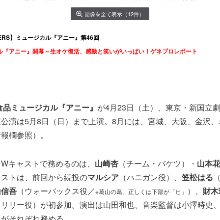
画像を全て表示（12件）
LOVERS】ミュージカル『アニー』第46回
ル『アニー』開幕～生オケ復活、感動と笑いがいっぱい！ゲネプロレポート
食品ミュージカル『アニー』
が4月23日（土）、東京・新国立劇
公演は5月8日（日）まで上演。8月には、宮城、大阪、金沢
情報欄参照）。
をWキャストで務めるのは、
山崎杏
（チーム・バケツ）・
山本
ャストは、前回から続投の
マルシア
（ハニガン役）、
笠松はる
山信吾
（ウォーバックス役／
）、
財木
※葛山の葛、正しくは下部が「ヒ」
（リリー役）が初参加。演出は山田和也、音楽監督は小澤時史
んがそれぞれ務める。