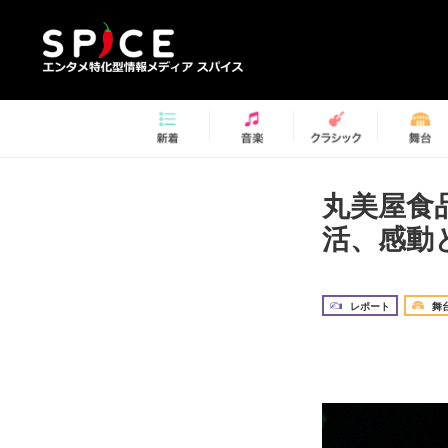
丸美屋食
活、感動
レポート
舞