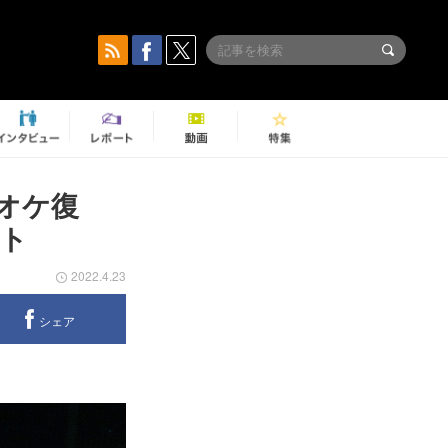
オケ復
ト
2022.4.23
シェア