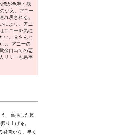
大恐慌が色濃く残
歳の少女、アニー
連れ戻される。
いにより、アニ
はアニーを気に
たい。父さんと
意し、アニーの
賞金目当ての悪
人リリーも悪事
誘う。高揚した気
を振り上げる。
この瞬間から、早く