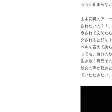
も涙が止まらな
山本花帆のアニ
されたいの？！
令されて文句た
タされると顔を
ペルを言えて誇
っても、自分の
生き抜く孤児そ
彼女の声が聴き
ていただきたい