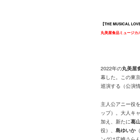
【THE MUSICAL 
丸美屋食品ミュージカ
2022年の
丸美屋
幕した。この東京
巡演する（公演
主人公アニー役
ップ）。大人キ
加え、新たに
葛
役）、
島ゆいか
ングは広崎うら