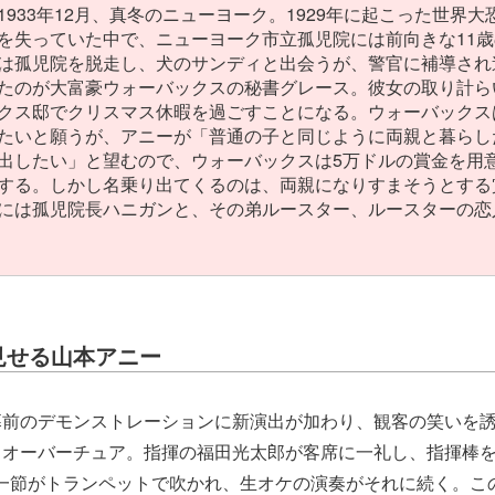
933年12月、真冬のニューヨーク。1929年に起こった世界
を失っていた中で、ニューヨーク市立孤児院には前向きな11
は孤児院を脱走し、犬のサンディと出会うが、警官に補導され
たのが大富豪ウォーバックスの秘書グレース。彼女の取り計ら
クス邸でクリスマス休暇を過ごすことになる。ウォーバックス
たいと願うが、アニーが「普通の子と同じように両親と暮らし
出したい」と望むので、ウォーバックスは5万ドルの賞金を用
する。しかし名乗り出てくるのは、両親になりすまそうとする
には孤児院長ハニガンと、その弟ルースター、ルースターの恋
見せる山本アニー
幕前のデモンストレーションに新演出が加わり、観客の笑いを
るオーバーチュア。指揮の福田光太郎が客席に一礼し、指揮棒
w」の一節がトランペットで吹かれ、生オケの演奏がそれに続く。