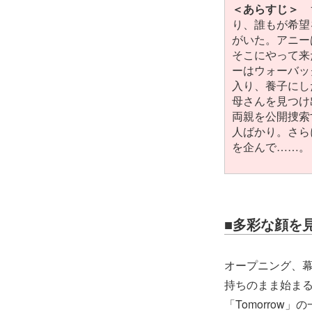
＜あらすじ＞
1
り、誰もが希望
がいた。アニー
そこにやって来
ーはウォーバッ
入り、養子にし
母さんを見つけ
両親を公開捜索
人ばかり。さら
を企んで……。
■多彩な顔を
オープニング、
持ちのまま始ま
「Tomorro