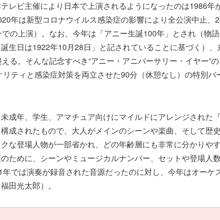
テレビ主催により日本で上演されるようになったのは1986年から
020年は新型コロナウイルス感染症の影響により全公演中止、2
ンでの上演）。なお、今年は「アニー生誕100年」とされ（物
誕生日は1922年10月28日」と記されていることに基づく）
迎える。そんな記念すべき“アニー・アニバーサリー・イヤー”
クオリティと感染症対策を両立させた90分（休憩なし）の特別バ
未成年、学生、アマチュア向けにマイルドにアレンジされた『アニ
に構成されたもので、大人がメインのシーンや楽曲、そして歴
ックな登場人物が一部省かれ、どの年齢層にも非常に分かりや
策のために、シーンやミュージカルナンバー、セットや登場人
21年では演奏が録音された音源だったのに対し、今年はオーケ
：福田光太郎）。