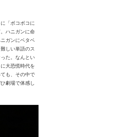
ちに「ボコボコに
声。ハニガンに命
ハニガンにベタベ
。難しい単語のス
なった。なんとい
さに大恐慌時代を
いても、その中で
ぜひ劇場で体感し