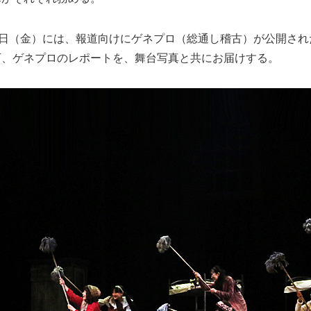
2日（金）には、報道向けにゲネプロ（総通し稽古）が公開さ
下、ゲネプロのレポートを、舞台写真と共にお届けする。