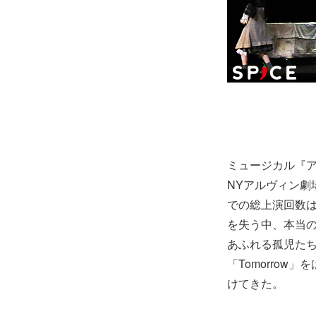
ミュージカル『ア
NYアルヴィン劇
での総上演回数は
を失う中、本当
あふれる孤児た
「Tomorro
けてきた。