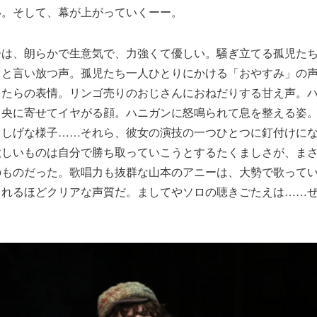
い。そして、幕が上がっていくーー。
ーは、朗らかで生意気で、力強くて優しい。騒ぎ立てる孤児た
」と言い放つ声。孤児たち一人ひとりにかける「おやすみ」の
らたらの表情。リンゴ売りのおじさんにおねだりする甘え声。
中央に寄せてイヤがる顔。ハニガンに怒鳴られて息を整える姿
らしげな様子……それら、彼女の演技の一つひとつに釘付けに
欲しいものは自分で勝ち取っていこうとするたくましさが、ま
のものだった。歌唱力も抜群な山本のアニーは、大勢で歌って
とれるほどクリアな声質だ。ましてやソロの聴きごたえは……
。