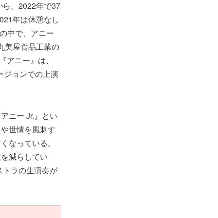
。2022年で37
021年は休憩なし
語の中で、アニー
、丸美屋食品工業の
の『アニー』は、
ージョンでの上演
ー Jr.』とい
史や世情を風刺す
すくなっている。
数を減らしてい
ストラの生演奏が