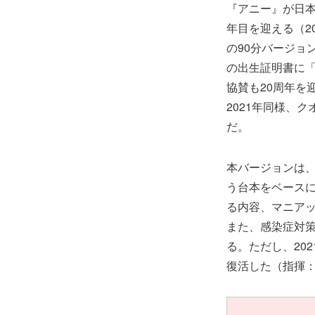
『アニー』が日本
年目を迎える（2
の90分バージョ
の出生証明書に「
協賛も20周年を
2021年同様、
だ。
本バージョンは、
う台本をベース
る内容、マニア
また、感染症対
る。ただし、20
復活した（指揮