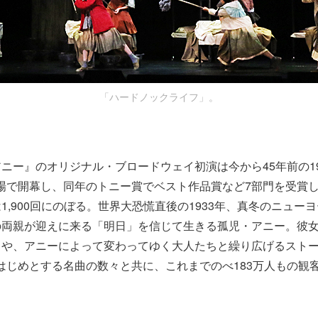
「ハードノックライフ」。
ニー』のオリジナル・ブロードウェイ初演は今から45年前の197
場で開幕し、同年のトニー賞でベスト作品賞など7部門を受賞
1,900回にのぼる。世界大恐慌直後の1933年、真冬のニュー
の両親が迎えに来る「明日」を信じて生きる孤児・アニー。彼
ちや、アニーによって変わってゆく大人たちと繰り広げるスト
w」をはじめとする名曲の数々と共に、これまでのべ183万人もの