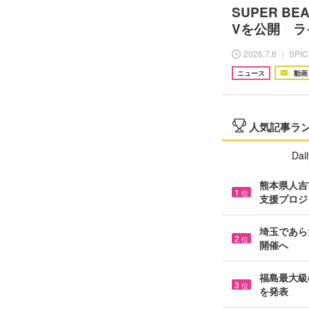
SUPER B
Vを公開 
2026.7.6 ｜ SPI
ニュース
動画
人気記事ラ
Dail
熊本県人吉市
1
位
支援プロジ
埼玉であら
2
位
開催へ
福島最大級の
3
位
を発表