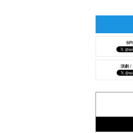
S
演劇 /