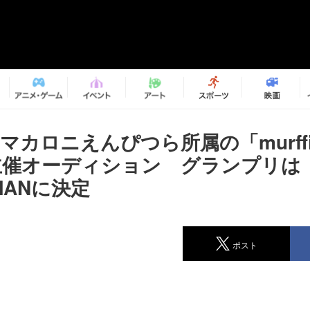
a、マカロニえんぴつら所属の「murffi
s」主催オーディション グランプリは
GMANに決定
ポスト