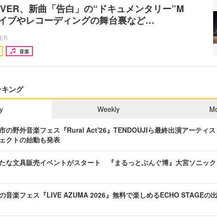
EAVER、新曲「告白」の“ドキュメンタリー”M
ライブやレコーディングの舞台裏など…
CER
音楽
ンキング
y
Weekly
Mo
の野外音楽フェス『Rural Act'26』TENDOUJIら最終出演アーテ
ェクトの始動も発表
たな文具販売イベントがスタート 『まるっとぶんぐ博』大宮ソニック
音楽フェス『LIVE AZUMA 2026』無料で楽しめるECHO STAGE