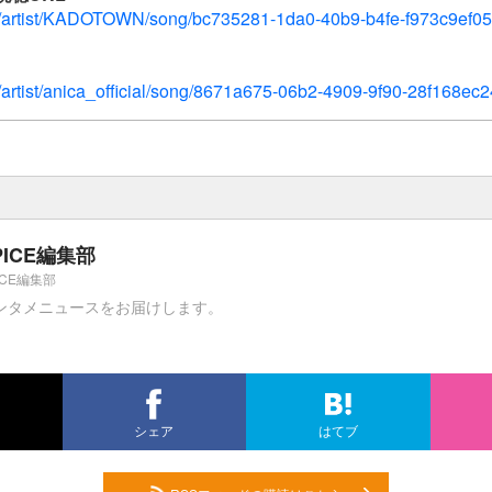
u/artist/KADOTOWN/song/bc735281-1da0-40b9-b4fe-f973c9ef05
u/artist/anica_official/song/8671a675-06b2-4909-9f90-28f168ec
PICE編集部
ICE編集部
ンタメニュースをお届けします。
シェア
はてブ