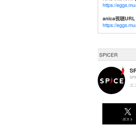
https://eggs.m
anica視聴URL
https://eggs.m
SPICER
S
SP
エ
ポスト