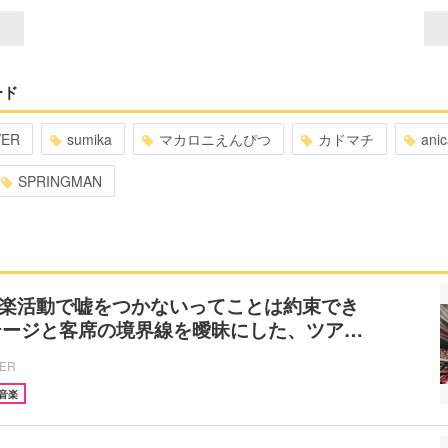
ード
VER
sumika
マカロニえんぴつ
カドマチ
ani
SPRINGMAN
 「音楽活動で嘘をつかないってことは約束でき
テージと客席の境界線を曖昧にした、ツア…
CER
音楽