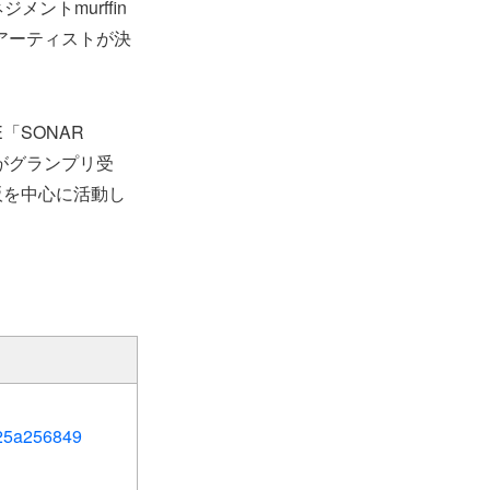
メントmurffin
ンプリアーティストが決
「SONAR
」がグランプリ受
阪を中心に活動し
325a256849