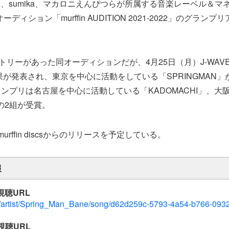
VER、sumika、マカロニえんぴつらが所属する音楽レーベル＆マネジ
オーディション「murffin AUDITION 2021-2022」のグラ
トリーがあった同オーディションだが、4月25日（月）J-WAVE
結果が発表され、東京を中心に活動をしている「SPRINGMAN
ンプリは名古屋を中心に活動している「KADOMACHI」、大
」の2組が受賞。
rffin discsからのリリースを予定している。
報
 視聴URL
mu/artist/Spring_Man_Bane/song/d62d259c-5793-4a54-b766-09
 視聴URL