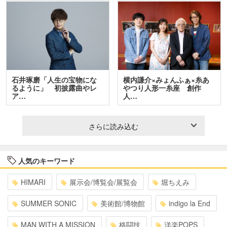
石井琢磨「人生の宝物にな
横内謙介×みょんふぁ×糸あ
るように」 初披露曲やレ
やつり人形一糸座 創作
ア…
人…
さらに読み込む
人気のキーワード
HIMARI
展示会/博覧会/展覧会
堀ちえみ
SUMMER SONIC
美術館/博物館
indigo la End
MAN WITH A MISSION
格闘技
洋楽POPS