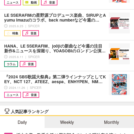
ニュース
動画
音楽
LE SSERAFIMの星野源プロデュース楽曲、SIRUPとA
yumu Imazuのコラボ、back numberなど今週の…
2025.6.25 ｜ SPICER
特集
音楽
HANA、LE SSERAFIM、jo0jiの新曲など今週の注目
新作&ニュースを深堀り、YOASOBIのロンドン公演…
2025.6.11 ｜ SPICER
コラム
音楽
『2024 SBS歌謡大祭典』第二弾ラインナップとしてK
EY、NCT 127、ATEEZ、aespa、ENHYPEN、NM…
2024.11.26 ｜ SPICER
ニュース
音楽
人気記事ランキング
Daily
Weekly
Monthly