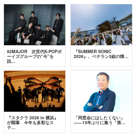
82MAJOR 次世代K-POPボ
『SUMMER SONIC
ーイズグループの“今”を
2026』、ベテラン3組の懐…
訊…
『スタクラ 2026 in 横浜』
「同窓会にはしたくない」
が開幕 今年も多彩なス
――15年ぶりに集う「第…
テ…