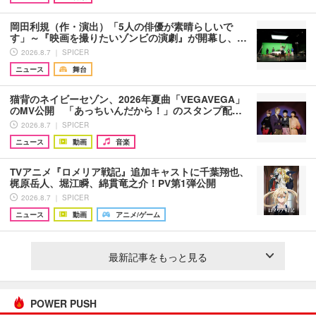
岡田利規（作・演出）「5人の俳優が素晴らしいで
す」～『映画を撮りたいゾンビの演劇』が開幕し、…
2026.8.7 ｜ SPICER
ニュース
舞台
猫背のネイビーセゾン、2026年夏曲「VEGAVEGA」
のMV公開 「あっちいんだから！」のスタンプ配…
2026.8.7 ｜ SPICER
ニュース
動画
音楽
TVアニメ『ロメリア戦記』追加キャストに千葉翔也、
梶原岳人、堀江瞬、綿貫竜之介！PV第1弾公開
2026.8.7 ｜ SPICER
ニュース
動画
アニメ/ゲーム
最新記事をもっと見る
POWER PUSH