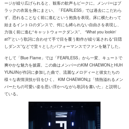
ージが繰り広げられると、観客の歓声もピークに。メンバーはブ
ラックの衣装を身にまとい、「FEARLESS」では過去にこだわら
ず、恐れることなく前に進むという抱負を表現。床に横たわって
始まるイントロのダンスで、何にも縛られない自由さを表現し、
力強く前に進む“キャットウォークダンス”、 “What you lookin'
at?”という歌詞に合わせて手で目を覆う動作が繰り返される“目隠
しダンス”などで堂々としたパフォーマンスでファンを魅了した。
そして「Blue Flame」では「FEARLESS」から一変、キュートで
爽やかな魅力を披露。この曲はメンバーのKIM CHAEWONとHUH
YUNJINが作詞に参加した曲で、流麗なメロディーと彼女たちの
様々な表情演技が目をひく。 KIM CHAEWONは「情熱溢れるメン
バーたちの可愛い姿を思い浮かべながら歌詞を書いた」と説明し
ている。