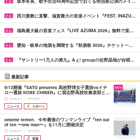
坂本冬美、歌手生活40周年記念でおくる明治座公演のメイ…
1
位
西川貴教に直撃、滋賀最大の音楽イベント『FEST. INAZU…
2
位
福島最大級の音楽フェス『LIVE AZUMA 2026』無料で楽…
3
位
愛知・岐阜の地酒を満喫する『秋酒祭 2026』チケット一…
4
位
『サントリー1万人の第九』Aぇ! groupの佐野晶哉が合唱…
5
位
最新記事
9/13開催『SATO presents 高校野球女子選抜vsイチ
NEW
ロー選抜 KOBE CHIBEN』に習志野高校吹奏楽部と…
2026.8.7 ｜ SPICER
ニュース
スポーツ
omeme tenten、今年最後のワンマンライブ『ten out
of ten 〜one man〜』を11月に開催決定
2026.8.7 ｜ SPICER
ニュース
音楽