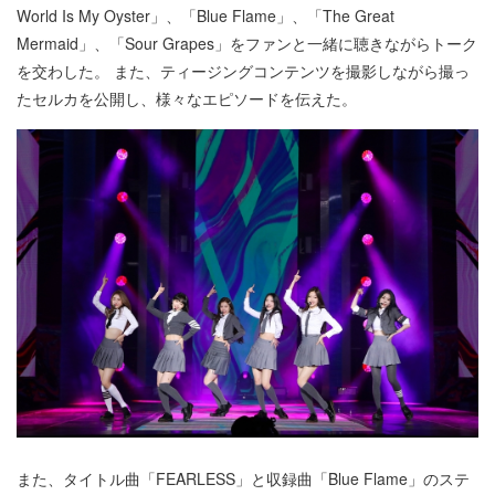
World Is My Oyster」、「Blue Flame」、「The Great
Mermaid」、「Sour Grapes」をファンと一緒に聴きながらトーク
を交わした。 また、ティージングコンテンツを撮影しながら撮っ
たセルカを公開し、様々なエピソードを伝えた。
また、タイトル曲「FEARLESS」と収録曲「Blue Flame」のステ