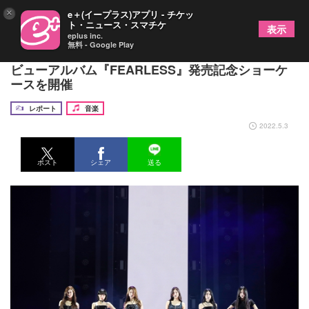
×
e＋(イープラス)アプリ - チケッ
ト・ニュース・スマチケ
表示
eplus inc.
無料 - Google Play
HYBE初のガールズグループ・LE SSERAFIMがデ
ビューアルバム『FEARLESS』発売記念ショーケ
ースを開催
レポート
音楽
2022.5.3
ポスト
シェア
送る