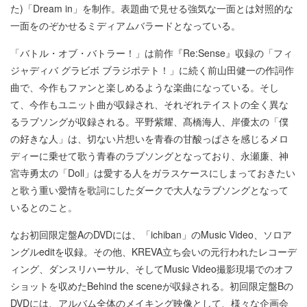
た)「Dream in」を制作。表題曲で見せる強気な一面とは対照的な
一面をのぞかせるミディアムバラードとなっている。
「バトル・オブ・バトラー！」は前作『Re:Sense』収録の「フィ
ジャディバ グラビボ ブラジポテト！」に続く前山田健一の作詞作
曲で、今作もファンと楽しめるような楽曲になっている。そし
て、今作もユニット曲が収録され、それぞれテイストの全く異な
るラブソングが収録される。平野紫耀、髙橋海人、岸優太の「僕
の好きな人」は、切ない片想いを青春の甘酸っぱさを感じるメロ
ディーに乗せて歌う青春のラブソングとなっており、永瀬廉、神
宮寺勇太の「Doll」は愛する人をガラスケースにしまっておきたい
と歌う重い愛情を歌詞にしたダークで大人なラブソングとなって
いるとのこと。
なお初回限定盤AのDVDには、「ichiban」のMusic Video、ソロア
ングルeditを収録。その他、KREVA立ち会いの元行われたレコーデ
ィング、ダンスリハーサル、そしてMusic Video撮影現場でのオフ
ショットを収めたBehind the sceneが収録される。初回限定盤Bの
DVDには、アルバム全体のメイキング映像として、様々な企画会