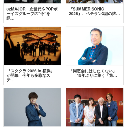
82MAJOR 次世代K-POPボ
『SUMMER SONIC
ーイズグループの“今”を
2026』、ベテラン3組の懐…
訊…
『スタクラ 2026 in 横浜』
「同窓会にはしたくない」
が開幕 今年も多彩なス
――15年ぶりに集う「第…
テ…