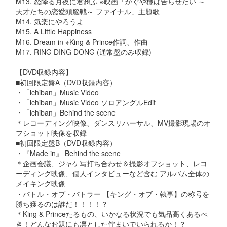
M13. 恋降る月夜に君想ふ ※映画「かぐや様は告らせたい ～
天才たちの恋愛頭脳戦～ ファイナル」主題歌
M14. 気楽にやろうよ
M15. A Little Happiness
M16. Dream in ※King & Prince作詞、作曲
M17. RING DING DONG (通常盤のみ収録)
【DVD収録内容】
■初回限定盤A（DVD収録内容）
・「ichiban」Music Video
・「ichiban」Music Video ソロアングルEdit
・「ichiban」Behind the scene
＊レコーディング映像、ダンスリハーサル、MV撮影現場のオ
フショット映像を収録
■初回限定盤B（DVD収録内容）
・『Made in』 Behind the scene
＊企画会議、ジャケ写打ち合わせ＆撮影オフショット、レコ
ーディング映像、個人インタビューなど含む アルバム全体の
メイキング映像
・バトル・オブ・バトラー 【キング・オブ・執事】の称号を
勝ち獲るのは誰だ！！！！？
＊King & Princeたるもの、いかなる状況でも気品高くあるべ
き！どんなお題にも凛とした佇まいでいられるか！？