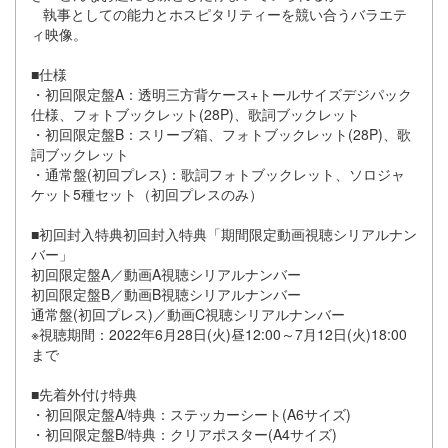
執事としての能力とホスピタリティーを競い合うバラエテ
ィ映像。
■仕様
・初回限定盤A：透明三方背ケース+トールサイズデジパック
仕様、フォトブックレット(28P)、歌詞ブックレット
・初回限定盤B：スリーブ箱、フォトブックレット(28P)、歌
詞ブックレット
・通常盤(初回プレス)：歌詞フォトブックレット、ソロジャ
ケット5種セット（初回プレスのみ）
■初回封入特典初回封入特典「期間限定動画視聴シリアルナン
バー」
初回限定盤A／動画A視聴シリアルナンバー
初回限定盤B／動画B視聴シリアルナンバー
通常盤(初回プレス)／動画C視聴シリアルナンバー
※視聴期間：2022年6月28日(火)昼12:00～7月12日(火)18:00
まで
■先着外付け特典
・初回限定盤A/特典：ステッカーシート(A6サイズ)
・初回限定盤B/特典：クリアポスター(A4サイズ)