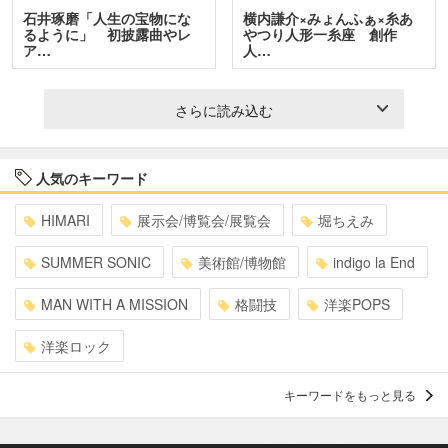
石井琢磨「人生の宝物にな
横内謙介×みょんふぁ×糸あ
るように」 初披露曲やレ
やつり人形一糸座 創作
ア…
人…
さらに読み込む
人気のキーワード
HIMARI
展示会/博覧会/展覧会
堀ちえみ
SUMMER SONIC
美術館/博物館
indigo la End
MAN WITH A MISSION
格闘技
洋楽POPS
洋楽ロック
キーワードをもっと見る