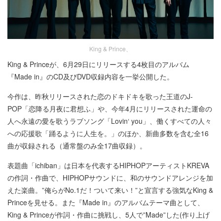
King & Prince、
King & Princeが、6月29日にリリースする4枚目のアルバム
『Made in』のCD及びDVD収録内容を一挙公開した。
今作は、昨秋リリースされた恋のドキドキを歌った王道のJ-
POP「恋降る月夜に君想ふ」や、今年4月にリリースされた運命の
人へ永遠の愛を歌うラブソング「Lovin‘ you」、働くすべての人々
への応援歌「踊るように人生を。」のほか、新曲多数を含む全16
曲が収録される（通常盤のみ全17曲収録）。
表題曲「ichiban」は日本を代表するHIPHOPアーティストKREVA
の作詞・作曲で、HIPHOPサウンドに、和のサウンドアレンジを加
えた楽曲。”俺らがNo.1だ！ついて来い！”と宣言する強気なKing &
Princeを見せる。また『Made in』のアルバムテーマ曲として、
King & Princeが作詞・作曲に挑戦し、5人で”Made”した(作り上げ