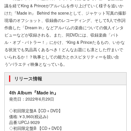
議を経てKing & Princeがアルバムを作り上げていく様子を追いか
けた『Made in』 Behind the sceneとして、ジャケット写真の撮影
現場のオフショット、収録曲のレコーディング、そして5人で作詞
作曲した「Dream in」などアルバムの楽曲についての個人インタ
ビューなどが収録される。また、同DVDには、収録楽曲「バト
ル・オブ・バトラー！」にかけ、“King & Princeたるもの、いかな
る状況でも気品高くあるべき！どんなお題にも凛とした佇まいで
いられるか！？執事としての能力とホスピタリティーを競い合
う”バラエティ映像となっている。
リリース情報
4th Album『Made in』
発売日：2022年6月29日
◇初回限定盤A【CD＋DVD】
価格:￥3,960(税込み)
品番:UPCJ-9029
◇初回限定盤B 【CD＋DVD】