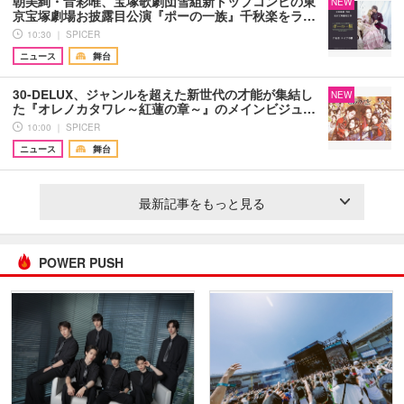
朝美絢・音彩唯、宝塚歌劇団雪組新トップコンビの東
NEW
京宝塚劇場お披露目公演『ポーの一族』千秋楽をラ…
10:30 ｜ SPICER
ニュース
舞台
30-DELUX、ジャンルを超えた新世代の才能が集結し
NEW
た『オレノカタワレ～紅蓮の章～』のメインビジュ…
10:00 ｜ SPICER
ニュース
舞台
最新記事をもっと見る
POWER PUSH