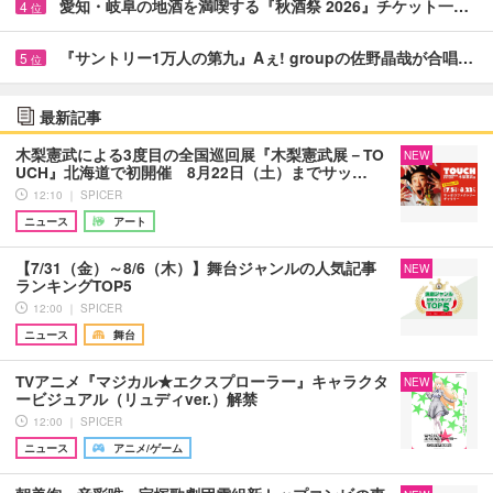
愛知・岐阜の地酒を満喫する『秋酒祭 2026』チケット一…
4
位
『サントリー1万人の第九』Aぇ! groupの佐野晶哉が合唱…
5
位
最新記事
木梨憲武による3度目の全国巡回展『木梨憲武展－TO
NEW
UCH』北海道で初開催 8月22日（土）までサッ…
12:10 ｜ SPICER
ニュース
アート
【7/31（金）～8/6（木）】舞台ジャンルの人気記事
NEW
ランキングTOP5
12:00 ｜ SPICER
ニュース
舞台
TVアニメ『マジカル★エクスプローラー』キャラクタ
NEW
ービジュアル（リュディver.）解禁
12:00 ｜ SPICER
ニュース
アニメ/ゲーム