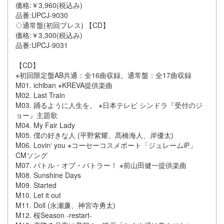
価格:￥3,960(税込み)
品番:UPCJ-9030
◇通常盤(初回プレス) 【CD】
価格:￥3,300(税込み)
品番:UPCJ-9031
【CD】
※初回限定盤AB共通：全16曲収録。通常盤：全17曲収録
M01. ichiban ※KREVA提供楽曲
M02. Last Train
M03. 踊るように人生を。 ※日本テレビ シンドラ『受付のジ
ョー』主題歌
M04. My Fair Lady
M05. 僕の好きな人 (平野紫耀、髙橋海人、岸優太)
M06. Lovin‘ you ※コーセーコスメポート「ジュレームiP」
CMソング
M07. バトル・オブ・バトラー！ ※前山田健一提供楽曲
M08. Sunshine Days
M09. Started
M10. Let it out
M11. Doll (永瀬廉、神宮寺勇太)
M12. 桜Season -restart-