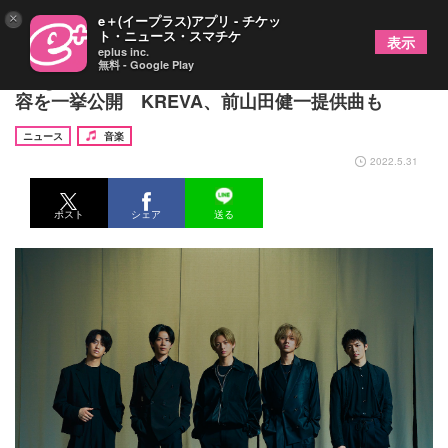
×
e＋(イープラス)アプリ - チケッ
ト・ニュース・スマチケ
表示
eplus inc.
無料 - Google Play
King & Prince、新アルバム『Made in』の収録内
容を一挙公開 KREVA、前山田健一提供曲も
ニュース
音楽
2022.5.31
ポスト
シェア
送る