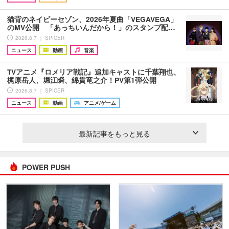
猫背のネイビーセゾン、2026年夏曲「VEGAVEGA」
のMV公開 「あっちいんだから！」のスタンプ配…
2026.8.7 ｜ SPICER
ニュース
動画
音楽
TVアニメ『ロメリア戦記』追加キャストに千葉翔也、
梶原岳人、堀江瞬、綿貫竜之介！PV第1弾公開
2026.8.7 ｜ SPICER
ニュース
動画
アニメ/ゲーム
最新記事をもっと見る
POWER PUSH