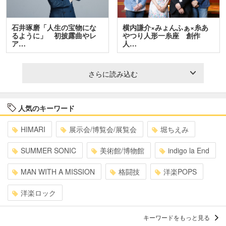
石井琢磨「人生の宝物にな
横内謙介×みょんふぁ×糸あ
るように」 初披露曲やレ
やつり人形一糸座 創作
ア…
人…
さらに読み込む
人気のキーワード
HIMARI
展示会/博覧会/展覧会
堀ちえみ
SUMMER SONIC
美術館/博物館
indigo la End
MAN WITH A MISSION
格闘技
洋楽POPS
洋楽ロック
キーワードをもっと見る