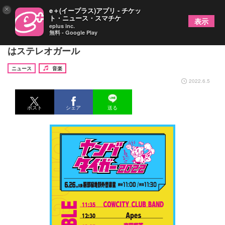
×
e＋(イープラス)アプリ - チケッ
ト・ニュース・スマチケ
表示
eplus inc.
無料 - Google Play
『ヤングタイガー2022』タイムテーブル発表 トリ
はステレオガール
ニュース
音楽
2022.6.5
ポスト
シェア
送る