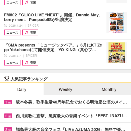
ニュース
音楽
FM802『GLICO LIVE “NEXT”』開催、Dannie May、
berry meet、PompadollSが出演決定
2026.4.24 ｜ SPICER
ニュース
音楽
『SMA presents「ミュージックペア」』6月にKT Ze
pp Yokohamaにて開催決定 YO-KING（真心ブ…
2026.3.7 ｜ SPICER
ニュース
音楽
人気記事ランキング
Daily
Weekly
Monthly
坂本冬美、歌手生活40周年記念でおくる明治座公演のメイ…
1
位
西川貴教に直撃、滋賀最大の音楽イベント『FEST. INAZU…
2
位
福島最大級の音楽フェス『LIVE AZUMA 2026』無料で楽…
3
位