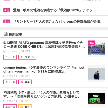
愛知・岐阜の地酒を満喫する『秋酒祭 2026』チケット一…
4
位
『サントリー1万人の第九』Aぇ! groupの佐野晶哉が合唱…
5
位
最新記事
9/13開催『SATO presents 高校野球女子選抜vsイチ
NEW
ロー選抜 KOBE CHIBEN』に習志野高校吹奏楽部と…
2026.8.7 ｜ SPICER
ニュース
スポーツ
omeme tenten、今年最後のワンマンライブ『ten out
of ten 〜one man〜』を11月に開催決定
2026.8.7 ｜ SPICER
ニュース
音楽
岡田利規（作・演出）「5人の俳優が素晴らしいで
す」～『映画を撮りたいゾンビの演劇』が開幕し、…
2026.8.7 ｜ SPICER
ニュース
舞台