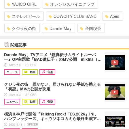
YAJICO GIRL
オレンジスパイニクラブ
ステレオガール
COWCITY CLUB BAND
Apes
クジラ夜の街
Dannie May
帝国喫茶
関連記事
Dannie May、TVアニメ『鎧真伝サムライトルーパ
ー』OP主題歌「BAD遺伝子」のMV公開 mikina（…
2026.7.8 ｜ SPICER
ニュース
動画
音楽
クジラ夜の街 届かない、届けられない手紙を携える
「初恋」MVの公開が決定
2026.6.3 ｜ SPICER
ニュース
動画
音楽
横浜＆神戸で開催『Talking Rock! FES.2026』INI、
ハンブレッダーズ、キュウソネコカミら最終出演ア…
2026.5.18 ｜ SPICER