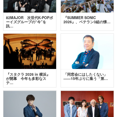
82MAJOR 次世代K-POPボ
『SUMMER SONIC
ーイズグループの“今”を
2026』、ベテラン3組の懐…
訊…
『スタクラ 2026 in 横浜』
「同窓会にはしたくない」
が開幕 今年も多彩なス
――15年ぶりに集う「第…
テ…