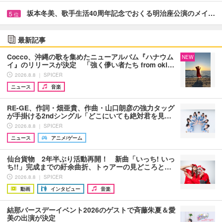
坂本冬美、歌手生活40周年記念でおくる明治座公演のメイ…
5
位
最新記事
Cocco、沖縄の歌を集めたニューアルバム『ハナウム
NEW
イ』のリリースが決定 「強く儚い者たち from oki…
2026.8.8 ｜ SPICER
ニュース
音楽
RE-GE、作詞・畑亜貴、作曲・山口朗彦の強力タッグ
が手掛ける2ndシングル「どこにいても絶対君を見…
2026.8.8 ｜ SPICER
ニュース
アニメ/ゲーム
仙台貨物 2年半ぶり活動再開！ 新曲「いっち! いっ
ち!!」完成までの紆余曲折、トゥアーの見どころと…
2026.8.8 ｜ SPICER
動画
インタビュー
音楽
結那バースデーイベント2026のゲストで斉藤朱夏＆愛
美の出演が決定