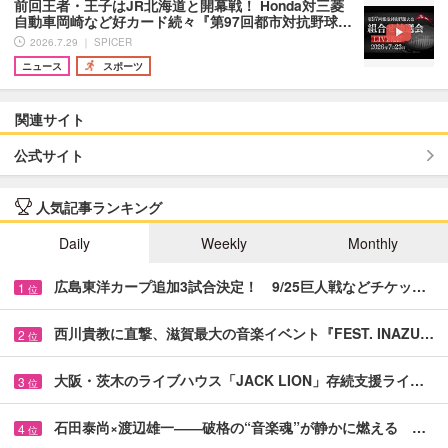
前回王者・王子はJR北海道と開幕戦！ Honda対三菱
自動車岡崎など好カード続々『第97回都市対抗野球…
2026.7.29 ｜ SPICER
ニュース
スポーツ
関連サイト
公式サイト
人気記事ランキング
Daily
Weekly
Monthly
広島東洋カープ追加3試合決定！ 9/25巨人戦などチケッ…
1
位
西川貴教に直撃、滋賀最大の音楽イベント『FEST. INAZU…
2
位
大阪・茨木のライブハウス「JACK LION」存続支援ライ…
3
位
石田泰尚×渡辺雄一――破格の“音楽魂”が静かに燃える …
4
位