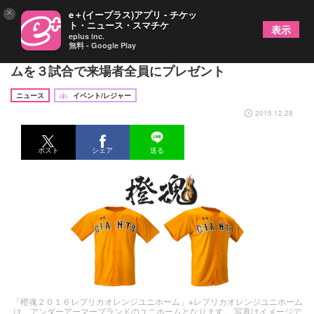
×
e＋(イープラス)アプリ - チケッ
ト・ニュース・スマチケ
表示
eplus inc.
無料 - Google Play
読売ジャイアンツ「橙魂 2016」レプリカユニホー
ムを３試合で来場者全員にプレゼント
ニュース
イベント/レジャー
2015.12.28
ポスト
シェア
送る
「橙魂２０１６レプリカオレンジユニホーム」※レプリカオレンジユニホーム
は、アンダーアーマーブランドのユニホームとなります。 写真はイメージで