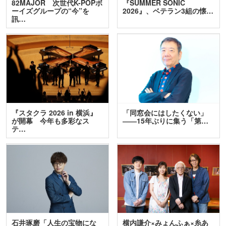
82MAJOR 次世代K-POPボ
『SUMMER SONIC
ーイズグループの“今”を
2026』、ベテラン3組の懐…
訊…
『スタクラ 2026 in 横浜』
「同窓会にはしたくない」
が開幕 今年も多彩なス
――15年ぶりに集う「第…
テ…
石井琢磨「人生の宝物にな
横内謙介×みょんふぁ×糸あ