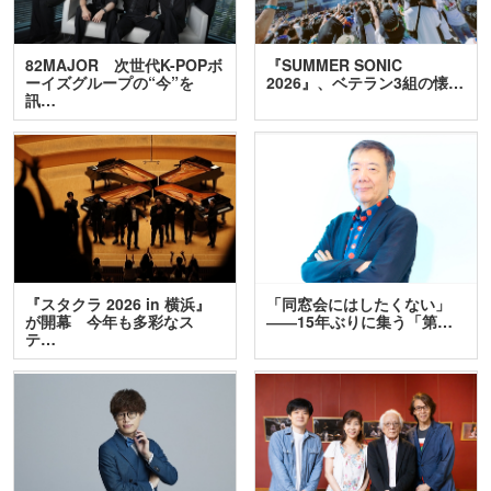
82MAJOR 次世代K-POPボ
『SUMMER SONIC
ーイズグループの“今”を
2026』、ベテラン3組の懐…
訊…
『スタクラ 2026 in 横浜』
「同窓会にはしたくない」
が開幕 今年も多彩なス
――15年ぶりに集う「第…
テ…