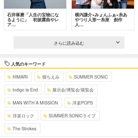
石井琢磨「人生の宝物にな
横内謙介×みょんふぁ×糸あ
るように」 初披露曲やレ
やつり人形一糸座 創作
ア…
人…
さらに読み込む
人気のキーワード
HIMARI
堀ちえみ
SUMMER SONIC
indigo la End
展示会/博覧会/展覧会
MAN WITH A MISSION
洋楽POPS
洋楽ロック
SUMMER SONICライブ
The Strokes