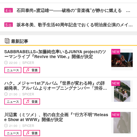
石田泰尚×渡辺雄一――破格の“音楽魂”が静かに燃える …
4
位
坂本冬美、歌手生活40周年記念でおくる明治座公演のメイ…
5
位
最新記事
SABBRABELLS×加藤純也率いるJUNYA projectのツ
NEW
ーマンライブ『Revive the Vibe.』開催が決定
22:00 ｜ SPICER
ニュース
音楽
ハク。メジャー1stアルバム『世界が変わる時』の詳
NEW
細発表、アルバムよりオープニングナンバー「渋谷…
21:00 ｜ SPICER
ニュース
音楽
川辺素（ミツメ）、初の自主企画『“行方不明”Releas
NEW
e Show at WWW』開催が決定
21:00 ｜ SPICER
ニュース
音楽