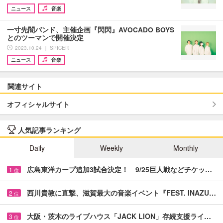
ニュース
音楽
一寸先闇バンド、主催企画『閃閃』AVOCADO BOYS
とのツーマンで開催決定
2023.10.24 ｜ SPICER
ニュース
音楽
関連サイト
オフィシャルサイト
人気記事ランキング
Daily
Weekly
Monthly
広島東洋カープ追加3試合決定！ 9/25巨人戦などチケッ…
1
位
西川貴教に直撃、滋賀最大の音楽イベント『FEST. INAZU…
2
位
大阪・茨木のライブハウス「JACK LION」存続支援ライ…
3
位