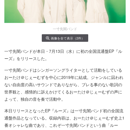
一寸先闇バンド
画像を全て表示（2件）
一寸先闇バンドが本日・7月13日（水）に初の全国流通盤EP『ル
ーズ』をリリースした。
一寸先闇バンドはシンガーソングライターとして活動をしている
おーたけ＠じぇーむずを中心に2019年に結成。ジャンルに囚われ
ない自由度の高いサウンドでありながら、ブレる事のない歌詞の
世界観と、感情的に訴えかけてくるおーたけ＠じぇーむずの声に
よって、独自の音を奏で活動中。
本日リリースとなったEP『ルーズ』は一寸先闇バンド初の全国流
通盤作品となっている。収録内容は、おーたけ＠じぇーむず史上1
番オシャレな曲であり、これぞ一寸先闇バンドという曲「ルー