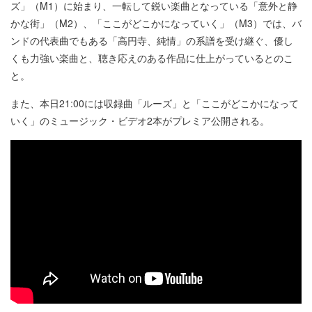
ズ」（M1）に始まり、一転して鋭い楽曲となっている「意外と静
かな街」（M2）、「ここがどこかになっていく」（M3）では、バ
ンドの代表曲でもある「高円寺、純情」の系譜を受け継ぐ、優し
くも力強い楽曲と、聴き応えのある作品に仕上がっているとのこ
と。
また、本日21:00には収録曲「ルーズ」と「ここがどこかになって
いく」のミュージック・ビデオ2本がプレミア公開される。