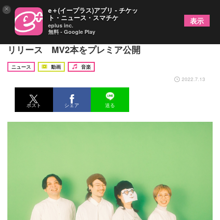
×
e＋(イープラス)アプリ - チケッ
ト・ニュース・スマチケ
表示
eplus inc.
無料 - Google Play
一寸先闇バンド、初の全国流通盤EP『ルーズ』を
リリース MV2本をプレミア公開
ニュース
動画
音楽
2022.7.13
ポスト
シェア
送る