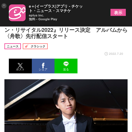
×
e＋(イープラス)アプリ - チケッ
ト・ニュース・スマチケ
表示
eplus inc.
無料 - Google Play
ピアニスト・牛田智大、ニュー・アルバム『ショパ
ン・リサイタル2022』リリース決定 アルバムから
〈舟歌〉先行配信スタート
ニュース
クラシック
2022.7.20
ポスト
シェア
送る