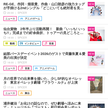
RE-GE、作詞・畑亜貴、作曲・山口朗彦の強力タッグ
NEW
が手掛ける2ndシングル「どこにいても絶対君を見…
20:00 ｜ SPICER
ニュース
アニメ/ゲーム
仙台貨物 2年半ぶり活動再開！ 新曲「いっち! いっ
NEW
ち!!」完成までの紆余曲折、トゥアーの見どころと…
18:00 ｜ SPICER
動画
インタビュー
音楽
結那バースデーイベント2026のゲストで斉藤朱夏＆愛
NEW
美の出演が決定
18:00 ｜ SPICER
ニュース
音楽
アニメ/ゲーム
月の世界での出来事を描いた、少しSF的なオペレッ
NEW
タ 東京オペレッタ劇場『フラウ・ルナ』が上演
17:00 ｜ SPICER
ニュース
舞台
浦井健治「お化けの話なので、ぜひ劇場へ涼みに来
て」ミュージカル『ゴースト』初日前会見レポート