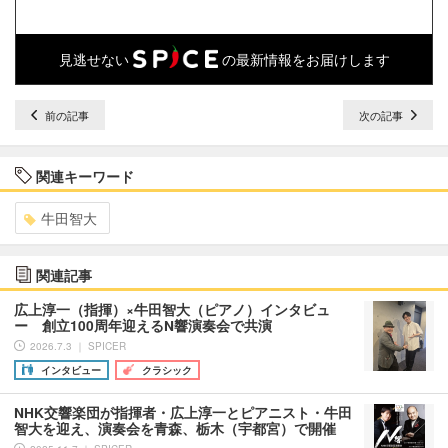
見逃せない
の最新情報をお届けします
前の記事
次の記事
関連キーワード
牛田智大
関連記事
広上淳一（指揮）×牛田智大（ピアノ）インタビュ
ー 創立100周年迎えるN響演奏会で共演
2026.7.3 ｜ SPICER
インタビュー
クラシック
NHK交響楽団が指揮者・広上淳一とピアニスト・牛田
智大を迎え、演奏会を青森、栃木（宇都宮）で開催