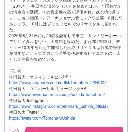
年）、ヤツェク・カスプシク指揮ワルシャワ国立フィル
（2018年）各日本公演のソリストを務めたほか、全国各地で
の演奏会で活躍。その音楽性を高く評価され、2019年5月プ
レトニョフ指揮ロシア・ナショナル管モスクワ公演、8月にワ
ルシャワ、10月にはブリュッセルでのリサイタルに招かれ
た。
2020年8月31日には20歳を記念して東京・サントリーホール
でリサイタルを行い、大成功を収めた。また2022年3月、デ
ビュー10周年を迎えて開催した記念リサイタルは各地で好評
を博すなど、人気実力とも若手を代表するピアニストの一人
として注目を集めている。
▽Link
牛田智大 オフィシャル公式HP：
https://www.japanarts.co.jp/artist/TomoharuUSHIDA/
牛田智大 ユニバーサル ミュージックHP：
https://www.universal-music.co.jp/ushida-tomoharu/
牛田智大 Instagram：
https://www.instagram.com/tomoharu_ushida_official/
牛田智大 Twitter：
https://twitter.com/TomoharuUshida