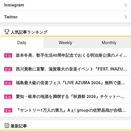
Instagram
Twitter
人気記事ランキング
Daily
Weekly
Monthly
坂本冬美、歌手生活40周年記念でおくる明治座公演のメイ…
1
位
西川貴教に直撃、滋賀最大の音楽イベント『FEST. INAZU…
2
位
福島最大級の音楽フェス『LIVE AZUMA 2026』無料で楽…
3
位
愛知・岐阜の地酒を満喫する『秋酒祭 2026』チケット一…
4
位
『サントリー1万人の第九』Aぇ! groupの佐野晶哉が合唱…
5
位
最新記事