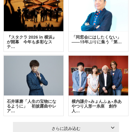
『スタクラ 2026 in 横浜』
「同窓会にはしたくない」
が開幕 今年も多彩なス
――15年ぶりに集う「第…
テ…
石井琢磨「人生の宝物にな
横内謙介×みょんふぁ×糸あ
るように」 初披露曲やレ
やつり人形一糸座 創作
ア…
人…
さらに読み込む