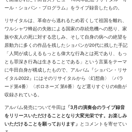
ール・ショパン・プログラム』をライブ録音したもの。
リサイタルは、革命から逃れるため若くして祖国を離れ、
ワルシャワ蜂起の失敗による国家の存続危機への怒り、家
族や友人の死に対する悲しみ、そして自身の病への絶望を
原動力に多くの作品を残したショパンが20代に残した手記
「人間が成しえるもっとも偉大な行為とは死であり、もっ
とも罪深き行為は生きることである」という言葉をテーマ
に牛田自身が構成したもので、アルバム『ショパン・リサ
イタル2022』にはそのリサイタルから〈幻想曲〉〈バラ
ード第4番〉〈ポロネーズ 第6番〉など選りすぐりの6曲が
収録されている。
アルバム発売について牛田は
「3月の演奏会のライブ録音
をリリースいただけることとなり大変光栄です。お楽しみ
いただけることを願っております」
とコメントを寄せてい
る。