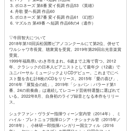
ポロネーズ 第6番 変イ長調 作品53 《英雄》
舟歌 嬰ヘ長調 作品60
ポロネーズ 第7番 変イ長調 作品61 《幻想》
マズルカ 第49番 ヘ短調 作品68の4（遺作）
▽牛田智大について
2018年第10回浜松国際ピアノコンクールにて第2位、併せて
ワルシャワ市長賞、聴衆賞を受賞。2019年第29回出光音楽賞
受賞。
1999年福島県いわき市生まれ。6歳まで上海で育つ。2012
年、クラシックの日本人ピアニストとして最年少（12歳）で
ユニバーサル ミュージックよりCDデビュー。これまでにベ
スト盤を含む計8枚のCDをリリース。2015年「愛の喜び」、
2016年「展覧会の絵」、2019年「ショパン：バラード第1
番、24の前奏曲」は連続してレコード芸術特選盤に選ばれて
いる。2022年8月、自身初のライブ録音となる本作をリリー
ス。
シュテファン・ヴラダー指揮ウィーン室内管（2014年）、ミ
ハイル・プレトニョフ指揮ロシア・ナショナル管（2015年／
2018年）、小林研一郎指揮ハンガリー国立フィル（2016