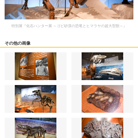
特別展『化石ハンター展 ～ゴビ砂漠の恐竜とヒマラヤの超大型獣～』
その他の画像