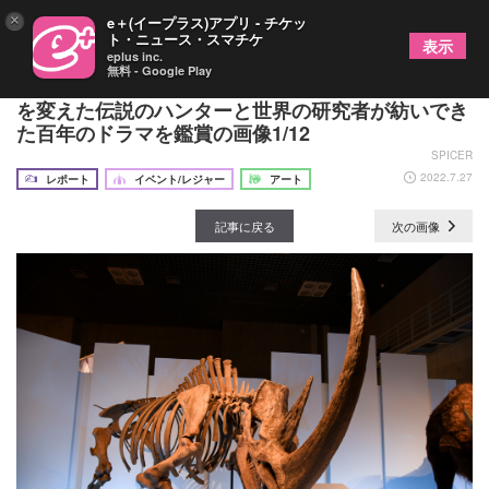
×
e＋(イープラス)アプリ - チケッ
ト・ニュース・スマチケ
表示
eplus inc.
無料 - Google Play
特別展『化石ハンター展』レポート 恐竜の世界史
を変えた伝説のハンターと世界の研究者が紡いでき
た百年のドラマを鑑賞の画像1/12
SPICER
2022.7.27
レポート
イベント/レジャー
アート
記事に戻る
次の画像