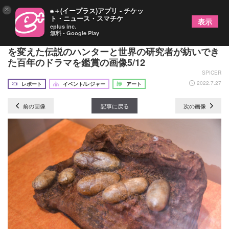
×
e＋(イープラス)アプリ - チケッ
ト・ニュース・スマチケ
表示
eplus inc.
無料 - Google Play
特別展『化石ハンター展』レポート 恐竜の世界史
を変えた伝説のハンターと世界の研究者が紡いでき
た百年のドラマを鑑賞の画像5/12
SPICER
2022.7.27
レポート
イベント/レジャー
アート
前の画像
記事に戻る
次の画像