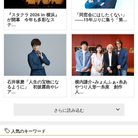
『スタクラ 2026 in 横浜』
「同窓会にはしたくない」
が開幕 今年も多彩なス
――15年ぶりに集う「第…
テ…
石井琢磨「人生の宝物にな
横内謙介×みょんふぁ×糸あ
るように」 初披露曲やレ
やつり人形一糸座 創作
ア…
人…
さらに読み込む
人気のキーワード