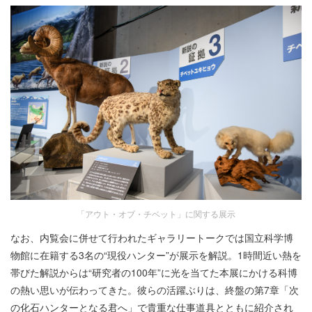
「アウト・オブ・チベット」に関する展示
なお、内覧会に併せて行われたギャラリートークでは国立科学博
物館に在籍する3名の“現役ハンター”が展示を解説。1時間近い熱を
帯びた解説からは“研究者の100年”に光を当てた本展にかける科博
の熱い思いが伝わってきた。彼らの活躍ぶりは、終盤の第7章「次
の化石ハンターとなる君へ」で貴重な仕事道具とともに紹介され