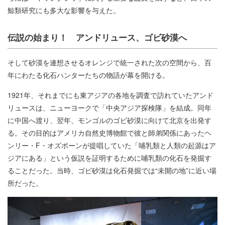
鯨類研究にも多大な影響を与えた。
伝説の始まり！ アンドリュース、ゴビ砂漠へ
そして砂漠を連想させるオレンジで統一された次の空間から、百
年にわたる化石ハンターたちの物語が幕を開ける。
1921年、それまでにも東アジアの各地を調査で訪れていたアンド
リュースは、ニューヨークで「中央アジア探検隊」を結成。同年
に中国へ渡り、翌年、モンゴルのゴビ砂漠に向けて北京を出発す
る。その目的はアメリカ自然史博物館で彼と師弟関係にあったヘ
ンリー・F・オズボーンが提唱していた「哺乳類と人類の起源はア
ジアにある」という仮説を証明するために哺乳類の化石を発掘す
ることだった。当時、ゴビ砂漠は化石発掘では“未開の地”に近い場
所だった。