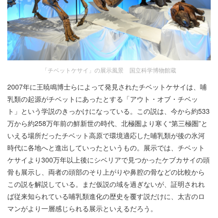
「チベットケサイ」の展示風景 国立科学博物館蔵
2007年に王暁鳴博士らによって発見されたチベットケサイは、哺
乳類の起源がチベットにあったとする「アウト・オブ・チベッ
ト」という学説のきっかけになっている。この説は、今から約533
万から約258万年前の鮮新世の時代、北極圏より寒く“第三極圏”と
いえる場所だったチベット高原で環境適応した哺乳類が後の氷河
時代に各地へと進出していったというもの。展示では、チベット
ケサイより300万年以上後にシベリアで見つかったケブカサイの頭
骨も展示し、両者の頭部のそり上がりや鼻腔の骨などの比較から
この説を解説している。まだ仮説の域を過ぎないが、証明されれ
ば従来知られている哺乳類進化の歴史を覆す説だけに、太古のロ
マンがより一層感じられる展示といえるだろう。