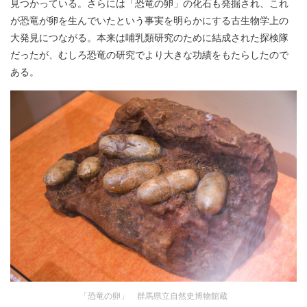
見つかっている。さらには「恐竜の卵」の化石も発掘され、これ
が恐竜が卵を生んでいたという事実を明らかにする古生物学上の
大発見につながる。本来は哺乳類研究のために結成された探検隊
だったが、むしろ恐竜の研究でより大きな功績をもたらしたので
ある。
「恐竜の卵」 群馬県立自然史博物館蔵