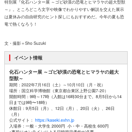
特別展『化石ハンター展 ～ゴビ砂漠の恐竜とヒマラヤの超大型獣
～』。ところどころ文字や映像でわかりやすい解説を交えた展示
は夏休みの自由研究のヒント探しにもおすすめだ。今年の夏も恐
竜で熱くなろう！
文・撮影＝Sho Suzuki
イベント情報
化石ハンター展 ～ゴビ砂漠の恐竜とヒマラヤの超大
型獣～
期間：2022年7月16日（土）～10月10日（月・祝）
場所：国立科学博物館（東京都台東区上野公園7-20）
開館時間：
9時～17時（入館は16時30分まで。8月5日から14
日までは9時〜18時）
休館日：9月5日（月）、12日（月）、20日（火）、26日
（月）
公式サイト：
https://kaseki.exhn.jp
入場券：
一般・大学生 2000円
小・中・高校生 600円
※事前にオンラインによる日時指定予約が必要。