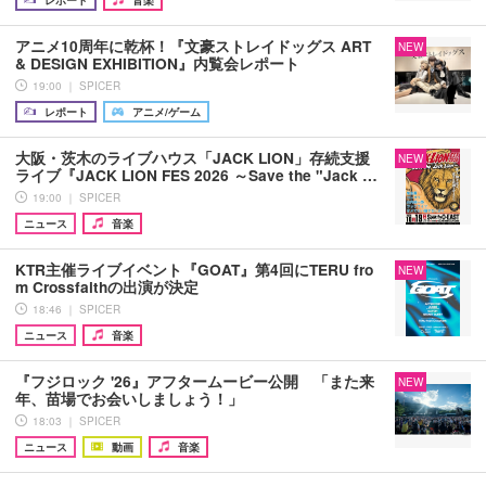
アニメ10周年に乾杯！『文豪ストレイドッグス ART
NEW
& DESIGN EXHIBITION』内覧会レポート
19:00 ｜ SPICER
レポート
アニメ/ゲーム
大阪・茨木のライブハウス「JACK LION」存続支援
NEW
ライブ『JACK LION FES 2026 ～Save the "Jack …
19:00 ｜ SPICER
ニュース
音楽
KTR主催ライブイベント『GOAT』第4回にTERU fro
NEW
m Crossfaithの出演が決定
18:46 ｜ SPICER
ニュース
音楽
『フジロック '26』アフタームービー公開 「また来
NEW
年、苗場でお会いしましょう！」
18:03 ｜ SPICER
ニュース
動画
音楽