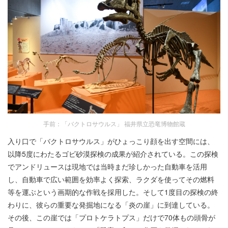
手前：「バクトロサウルス」 福井県立恐竜博物館蔵
入り口で「バクトロサウルス」がひょっこり顔を出す空間には、
以降5度にわたるゴビ砂漠探検の成果が紹介されている。この探検
でアンドリュースは現地では当時まだ珍しかった自動車を活用
し、自動車で広い範囲を効率よく探索、ラクダを使ってその燃料
等を運ぶという画期的な作戦を採用した。そして1度目の探検の終
わりに、彼らの重要な発掘地になる「炎の崖」に到達している。
その後、この崖では「プロトケラトプス」だけで70体もの頭骨が