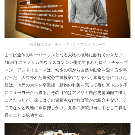
若き日のロイ・チャップマン・アンドリュース
まずは全体のキーパーソンとなる人物の概略に触れておきたい。
1884年にアメリカのウィスコンシン州で生まれたロイ・チャップ
マン・アンドリュースは、幼少の頃から自然や動物を愛する少年
だった。人並外れた探究心で探検家になるべく素養を身につけた
彼は、地元の大学を卒業後、動物の剥製を売って得た30ドルを手
にニューヨークへ渡る。その目的はアメリカ自然史博物館で働く
ことだったが、彼にはその資格もなければ誰かの紹介もない。そ
こでなんと現地に直接押しかけ、見事に剥製担当助手として職を
得ることに成功する。