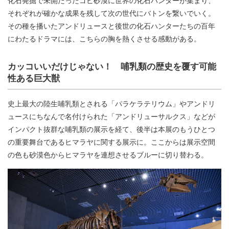
化石発掘で未開だったゴビ砂漠に世界の化石ハンターが集まり、
それぞれが確かな成果を残して次の世代にバトンを繋いでいく。
その種を播いたアンドリュースと後世の化石ハンターたちの百年
にわたるドラマには、こちらの胸を熱くさせる感動がある。
カッコいいだけじゃない！ 哺乳類の歴史を覆す可能
性ある巨大獣
史上最大の陸生哺乳類とされる「パラケラテリウム」やアンドリ
ュースにちなんで名付けられた「アンドリューサルクス」などが
インパクト抜群な哺乳類の展示を経て、後半は本展のもうひとつ
の重要舞台であるヒマラヤに関する展示に。ここからは展示空間
の色も砂漠色からヒマラヤを連想させるブルーに切り替わる。