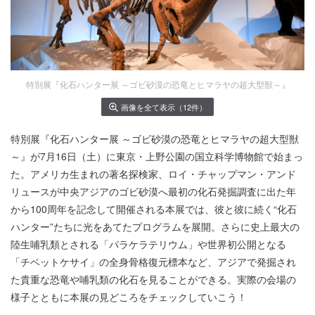
特別展『化石ハンター展 ～ゴビ砂漠の恐竜とヒマラヤの超大型獣～』
画像を全て表示（12件）
特別展『化石ハンター展 ～ゴビ砂漠の恐竜とヒマラヤの超大型獣
～』が7月16日（土）に東京・上野公園の国立科学博物館で始まっ
た。アメリカ生まれの著名探検家、ロイ・チャップマン・アンド
リュースが中央アジアのゴビ砂漠へ最初の化石発掘調査に出た年
から100周年を記念して開催される本展では、彼と彼に続く“化石
ハンター”たちに光をあてたプログラムを展開。さらに史上最大の
陸生哺乳類とされる「パラケラテリウム」や世界初公開となる
「チベットケサイ」の全身骨格復元標本など、アジアで発掘され
た貴重な恐竜や哺乳類の化石を見ることができる。実際の会場の
様子とともに本展の見どころをチェックしていこう！