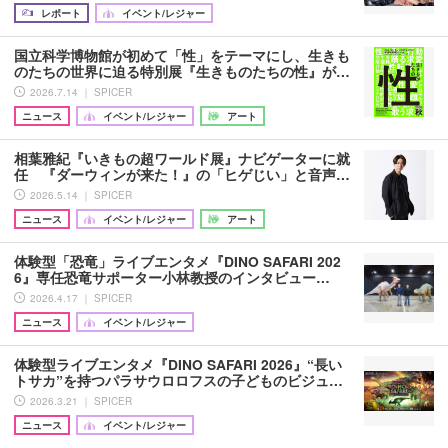
レポート
イベント/レジャー
国立科学博物館が初めて「性」をテーマにし、生きも
のたちの世界に迫る特別展『生きものたちの性』が…
2026.7.14 ｜ SPICER
ニュース
イベント/レジャー
アート
相葉雅紀『いきもの超ワールド展』ナビゲーターに就
任 『ダーウィンが来た！』の「ヒゲじい」と音声…
2026.5.14 ｜ SPICER
ニュース
イベント/レジャー
アート
体験型「恐竜」ライブエンタメ『DINO SAFARI 202
6』専任恐竜サポーター小林教授のインタビュー…
2026.4.17 ｜ SPICER
ニュース
イベント/レジャー
体験型ライブエンタメ『DINO SAFARI 2026』“長い
トサカ”を持つパラサウロロフスの子どものビジュ…
2026.3.21 ｜ SPICER
ニュース
イベント/レジャー