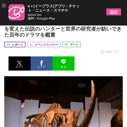
×
e＋(イープラス)アプリ - チケッ
ト・ニュース・スマチケ
表示
eplus inc.
無料 - Google Play
特別展『化石ハンター展』レポート 恐竜の世界史
を変えた伝説のハンターと世界の研究者が紡いでき
た百年のドラマを鑑賞
レポート
イベント/レジャー
アート
2022.7.27
ポスト
シェア
送る