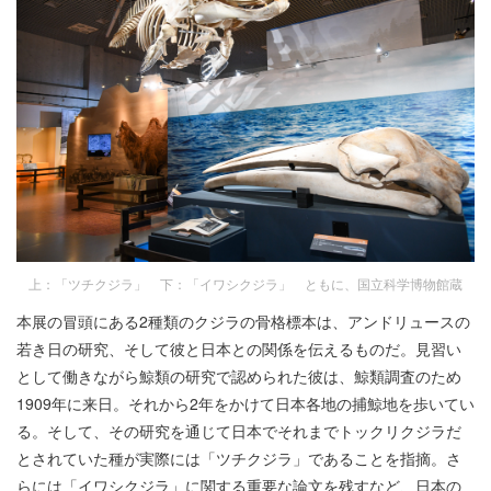
上：「ツチクジラ」 下：「イワシクジラ」 ともに、国立科学博物館蔵
本展の冒頭にある2種類のクジラの骨格標本は、アンドリュースの
若き日の研究、そして彼と日本との関係を伝えるものだ。見習い
として働きながら鯨類の研究で認められた彼は、鯨類調査のため
1909年に来日。それから2年をかけて日本各地の捕鯨地を歩いてい
る。そして、その研究を通じて日本でそれまでトックリクジラだ
とされていた種が実際には「ツチクジラ」であることを指摘。さ
らには「イワシクジラ」に関する重要な論文を残すなど、日本の