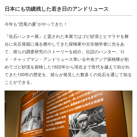
日本にも功績残した若き日のアンドリュース
今年も“恐竜の夏”がやってきた！
『化石ハンター展』と題された本展ではゴビ砂漠とヒマラヤを舞
台に化石発掘に魂を燃やしてきた探検家や古生物学者に光をあ
て、彼らの調査研究のストーリーを紹介。伝説のハンター、ロ
イ・チャップマン・アンドリュース率いる中央アジア探検隊が初
めてゴビ砂漠を探検した1922年から現在まで世代を越えて紡がれ
てきた100年の歴史を、彼らが発見した数多くの化石を通じて知る
ことができる。