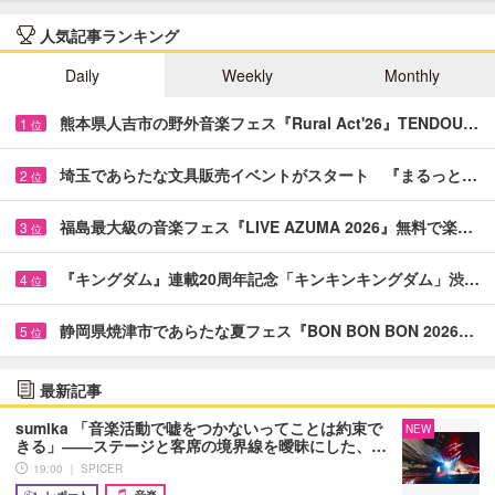
人気記事ランキング
Daily
Weekly
Monthly
熊本県人吉市の野外音楽フェス『Rural Act'26』TENDOU…
1
位
埼玉であらたな文具販売イベントがスタート 『まるっと…
2
位
福島最大級の音楽フェス『LIVE AZUMA 2026』無料で楽…
3
位
『キングダム』連載20周年記念「キンキンキングダム」渋…
4
位
静岡県焼津市であらたな夏フェス『BON BON BON 2026…
5
位
最新記事
sumika 「音楽活動で嘘をつかないってことは約束で
NEW
きる」――ステージと客席の境界線を曖昧にした、…
19:00 ｜ SPICER
レポート
音楽