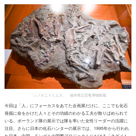
「シノルニトミムス」 福井県立恐竜博物館蔵
今回は「人」にフォーカスをあてた企画展だけに、ここでも化石
発掘に命をかけた人々とその功績のわかる工夫が散りばめられて
いる。ポーランド隊の展示では隊を率いた女性リーダーの活躍に
注目。さらに日本の化石ハンターの展示では、1995年から行われ
た日本、中国、モンゴルの国際プロジェクトにおける「ネグメト