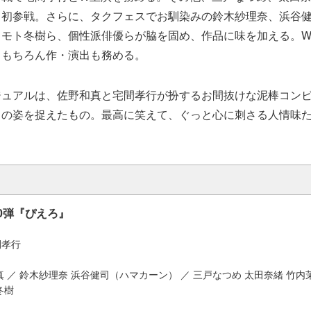
ス初参戦。さらに、タクフェスでお馴染みの鈴木紗理奈、浜谷
、モト冬樹ら、個性派俳優らが脇を固め、作品に味を加える。
ももちろん作・演出も務める。
ジュアルは、佐野和真と宅間孝行が扮するお間抜けな泥棒コン
ちの姿を捉えたもの。最高に笑えて、ぐっと心に刺さる人情味
。
0弾『ぴえろ』
間孝行
真 ／ 鈴木紗理奈 浜谷健司（ハマカーン） ／ 三戸なつめ 太田奈緒 竹内
冬樹