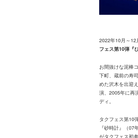
2022年10月
フェス第10弾『
お間抜けな泥棒
下町、蔵前の寿
めた沢木を出迎え
演、2005年に
ディ。
タクフェス第10
『砂時計』（07
がタクフェス初