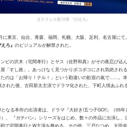
タクフェス第10弾 『ぴえろ』
～12月に東京、仙台、青森、福岡、札幌、大阪、足利、名古屋に
ぴえろ』
のビジュアルが解禁された。
コンビの沢木（宅間孝行）とヤス（佐野和真）がその夜忍び込
司屋「すし政」。あっけなく見つかりボコボコにされ気絶され
たのは「お帰り！テル！」という勘違いの歓迎の嵐で……。本作
再演された後、古田新太主演でドラマ化された、下町人情あふれ
弾となる本作の出演者は、ドラマ『大好き!五つ子GO!!』（05
年）、 『ガチバン』シリーズをはじめ、数々の作品に出演し、
参戦で宅間孝行とW主演を務める。その他、三戸なつめ、太田