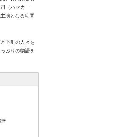
健司（ハマカー
W主演となる宅間
ビと下町の人々を
たっぷりの物語を
茉音