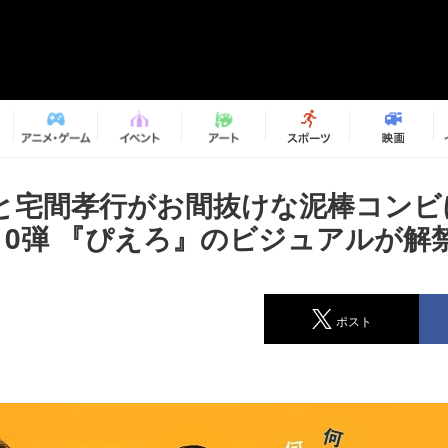
と宅間孝行がお間抜けな泥棒コンビ
10弾 『ぴえろ』のビジュアルが解
ポスト