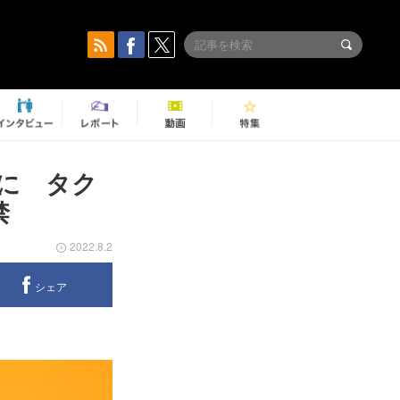
に タク
禁
2022.8.2
シェア