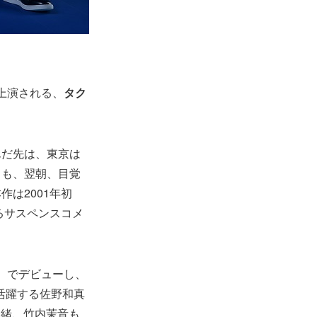
て上演される、
タク
んだ先は、東京は
るも、翌朝、目覚
は2001年初
るサスペンスコメ
年）でデビューし、
活躍する佐野和真
奈緒、竹内茉音も