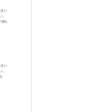
ださい
い。
:00）
ださい
い。
0）