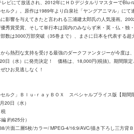
レビにて放送され、2012年にＨＤデジタルリマスターでBlu-r
セルク』。原作は1989年より白泉社「ヤングアニマル」にて
に影響を与えてきたと言われる三浦建太郎氏の人気漫画。200
ガ優秀賞受賞、そして単行本は国内のみならず米・英・仏・独
部数は3000万部突破（35巻まで）、まさに日本を代表する超
から熱烈な支持を受ける最強のダークファンタジーが今度は、
月20日（水）に発売決定！ 価格は、18,000円(税抜)。期間
はぜひお見逃しなく！
セルク」Ｂｌｕ-ｒａｙＢＯＸ スペシャルプライス版【期間
4月20日（水）
＋税
編 約625分）
88/片面二層5枚/カラー/ MPEG-4/16:9/AVC/描き下ろし三方背