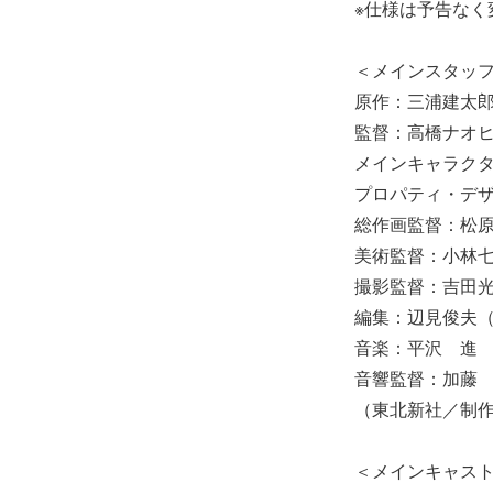
※仕様は予告な
＜メインスタッ
原作：三浦建太
監督：高橋ナオ
メインキャラク
プロパティ・デ
総作画監督：松
美術監督：小林
撮影監督：吉田
編集：辺見俊夫
音楽：平沢 進
音響監督：加藤
（東北新社／制
＜メインキャス