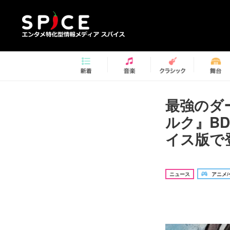
最強のダ
ルク』B
イス版で
ニュース
アニメ/