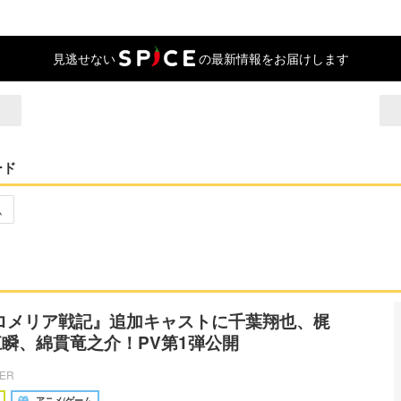
見逃せない
の最新情報をお届けします
ード
ム
ロメリア戦記』追加キャストに千葉翔也、梶
瞬、綿貫竜之介！PV第1弾公開
CER
アニメ/ゲーム