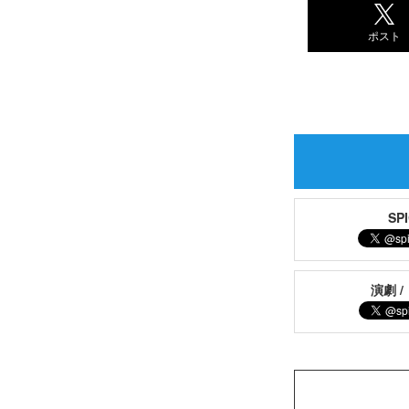
ポスト
S
演劇 /