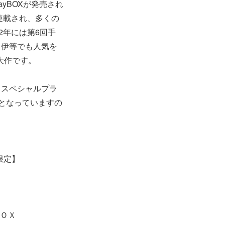
ayBOXが発売され
連載され、多くの
2年には第6回手
・伊等でも人気を
大作です。
スペシャルプラ
限定となっていますの
限定】
ＢＯＸ