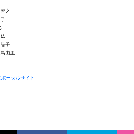
川智之
優子
彰
朋紘
島晶子
白鳥由里
式ポータルサイト