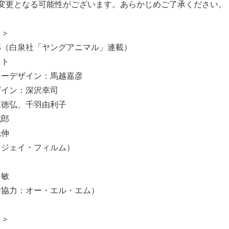
く変更となる可能性がございます。あらかじめご了承ください。
フ＞
郎（白泉社「ヤングアニマル」連載）
ヒト
ターデザイン：馬越嘉彦
ザイン：深沢幸司
原徳弘、千羽由利子
七郎
光伸
（ジェイ・フィルム）
 敏
作協力：オー・エル・エム）
ト＞