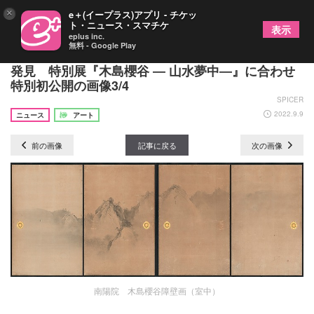
×
e＋(イープラス)アプリ - チケッ
ト・ニュース・スマチケ
表示
eplus inc.
無料 - Google Play
日本画家・木島櫻谷の障壁画が京都・南陽院にて新
発見 特別展『木島櫻谷 ― 山水夢中―』に合わせ
特別初公開の画像3/4
SPICER
2022.9.9
ニュース
アート
前の画像
記事に戻る
次の画像
南陽院 木島櫻谷障壁画（室中）