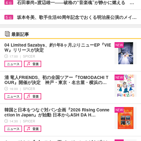
石田泰尚×渡辺雄一――破格の“音楽魂”が静かに燃える …
4
位
坂本冬美、歌手生活40周年記念でおくる明治座公演のメイ…
5
位
最新記事
04 Limited Sazabys、約1年8ヶ月ぶりニューEP『VIE
NEW
W』リリースが決定
17:00 ｜ SPICER
ニュース
音楽
清 竜人FRIENDS、初の全国ツアー『TOMODACHI T
NEW
OUR』開催が決定 神戸・東京・名古屋・横浜の…
16:00 ｜ SPICER
ニュース
音楽
韓国と日本をつなぐ対バン企画『2026 Rising Conne
NEW
ction in Japan』が始動 日本からASH DA H…
14:30 ｜ SPICER
ニュース
音楽