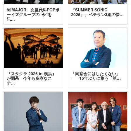
82MAJOR 次世代K-POPボ
『SUMMER SONIC
ーイズグループの“今”を
2026』、ベテラン3組の懐…
訊…
『スタクラ 2026 in 横浜』
「同窓会にはしたくない」
が開幕 今年も多彩なス
――15年ぶりに集う「第…
テ…