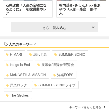
石井琢磨「人生の宝物にな
横内謙介×みょんふぁ×糸あ
るように」 初披露曲やレ
やつり人形一糸座 創作
ア…
人…
さらに読み込む
人気のキーワード
HIMARI
堀ちえみ
SUMMER SONIC
indigo la End
展示会/博覧会/展覧会
MAN WITH A MISSION
洋楽POPS
洋楽ロック
SUMMER SONICライブ
The Strokes
キーワードをもっと見る