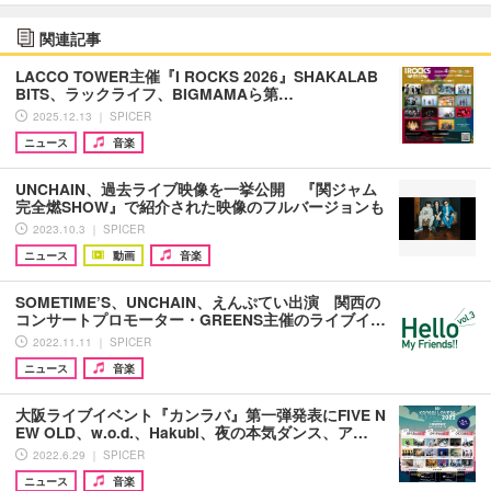
関連記事
LACCO TOWER主催『I ROCKS 2026』SHAKALAB
BITS、ラックライフ、BIGMAMAら第…
2025.12.13 ｜ SPICER
ニュース
音楽
UNCHAIN、過去ライブ映像を一挙公開 『関ジャム
完全燃SHOW』で紹介された映像のフルバージョンも
2023.10.3 ｜ SPICER
ニュース
動画
音楽
SOMETIME’S、UNCHAIN、えんぷてい出演 関西の
コンサートプロモーター・GREENS主催のライブイ…
2022.11.11 ｜ SPICER
ニュース
音楽
大阪ライブイベント『カンラバ』第一弾発表にFIVE N
EW OLD、w.o.d.、Hakubi、夜の本気ダンス、ア…
2022.6.29 ｜ SPICER
ニュース
音楽