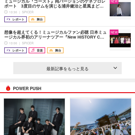
ミュージカル『ゴースト』両バージョンのゲネプロレ
NEW
ポート 3度目のサムを演じる浦井健治と星風まど…
13:30 ｜ SPICER
レポート
舞台
想像を超えてくる！ミュージカルファン必聴 日本ミュ
NEW
ージカル界初のアリーナツアー『New HISTORY C…
13:00 ｜ SPICER
レポート
音楽
舞台
最新記事をもっと見る
POWER PUSH