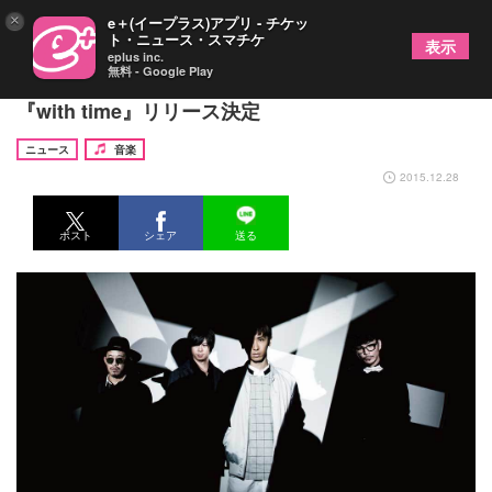
×
e＋(イープラス)アプリ - チケッ
ト・ニュース・スマチケ
表示
eplus inc.
無料 - Google Play
結成20周年のUNCHAIN、オリジナルフルアルバム
『with time』リリース決定
ニュース
音楽
2015.12.28
ポスト
シェア
送る