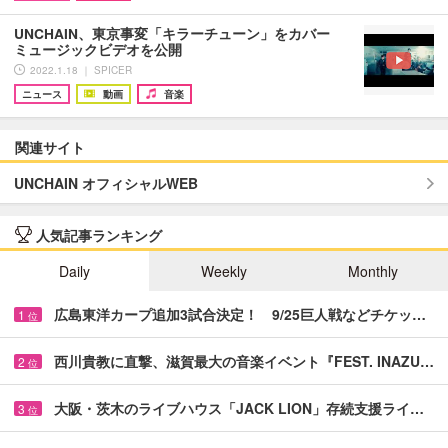
UNCHAIN、東京事変「キラーチューン」をカバー
ミュージックビデオを公開
2022.1.18 ｜ SPICER
ニュース
動画
音楽
関連サイト
UNCHAIN オフィシャルWEB
人気記事ランキング
Daily
Weekly
Monthly
広島東洋カープ追加3試合決定！ 9/25巨人戦などチケッ…
1
位
西川貴教に直撃、滋賀最大の音楽イベント『FEST. INAZU…
2
位
大阪・茨木のライブハウス「JACK LION」存続支援ライ…
3
位