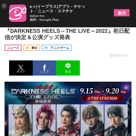
×
e＋(イープラス)アプリ - チケッ
ト・ニュース・スマチケ
表示
eplus inc.
無料 - Google Play
八木将康、小田えりな（AKB48）ら出演 舞台
『DARKNESS HEELS～THE LIVE～2022』初日配
信が決定＆公演グッズ発表
ニュース
舞台
アニメ/ゲーム
2022.9.9
ポスト
シェア
送る