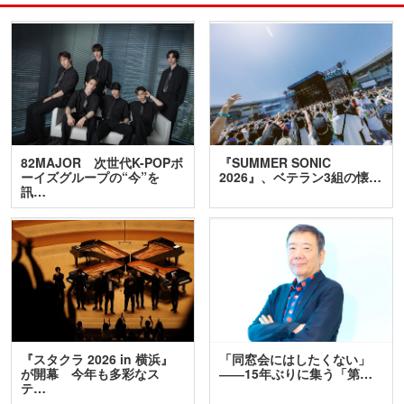
82MAJOR 次世代K-POPボ
『SUMMER SONIC
ーイズグループの“今”を
2026』、ベテラン3組の懐…
訊…
『スタクラ 2026 in 横浜』
「同窓会にはしたくない」
が開幕 今年も多彩なス
――15年ぶりに集う「第…
テ…