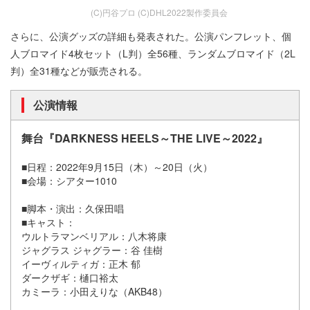
(C)円谷プロ (C)DHL2022製作委員会
さらに、公演グッズの詳細も発表された。公演パンフレット、個
人ブロマイド4枚セット（L判）全56種、ランダムブロマイド（2L
判）全31種などが販売される。
公演情報
舞台『DARKNESS HEELS～THE LIVE～2022』
■日程：2022年9月15日（木）～20日（火）
■会場：シアター1010
■脚本・演出：久保田唱
■キャスト：
ウルトラマンベリアル：八木将康
ジャグラス ジャグラー：谷 佳樹
イーヴィルティガ：正木 郁
ダークザギ：樋口裕太
カミーラ：小田えりな（AKB48）