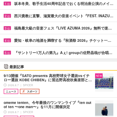
坂本冬美、歌手生活40周年記念でおくる明治座公演のメイ…
1
位
西川貴教に直撃、滋賀最大の音楽イベント『FEST. INAZU…
2
位
福島最大級の音楽フェス『LIVE AZUMA 2026』無料で楽…
3
位
愛知・岐阜の地酒を満喫する『秋酒祭 2026』チケット一…
4
位
『サントリー1万人の第九』Aぇ! groupの佐野晶哉が合唱…
5
位
最新記事
9/13開催『SATO presents 高校野球女子選抜vsイチ
NEW
ロー選抜 KOBE CHIBEN』に習志野高校吹奏楽部と…
2026.8.7 ｜ SPICER
ニュース
スポーツ
omeme tenten、今年最後のワンマンライブ『ten out
of ten 〜one man〜』を11月に開催決定
2026.8.7 ｜ SPICER