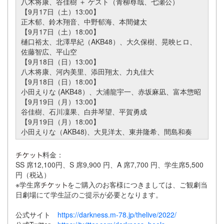
八木将康、谷佳樹 ＋ ゲスト（青柳尊哉、七瀬公）
【9月17日（土）13:00】
正木郁、鈴木翔音、中野郁海、本間健太
【9月17日（土）18:00】
樋口裕太、北澤早紀（AKB48）、大久保樹、晃映ヒロ、
佐藤智広、平山空
【9月18日（日）13:00】
八木将康、河内美里、添田翔太、力丸佳大
【9月18日（日）18:00】
小田えりな (AKB48）、大浦龍宇一、赤坂麻凪、富本惣昭
【9月19日（月）13:00】
谷佳樹、石川凜果、白井琴望、平賀勇成
【9月19日（月）18:00】
小田えりな（AKB48)、大見洋太、東井隆希、間島和奏
料金：
SS 席12,100円、S 席9,900 円、A 席7,700 円、学生席5,500
円（税込）
※学生席
をご購入のお客様につきましては、ご観劇当
日劇場にて学生証のご提示が必要となります。
公式サイト
https://darkness.m-78.jp/thelive/2022/