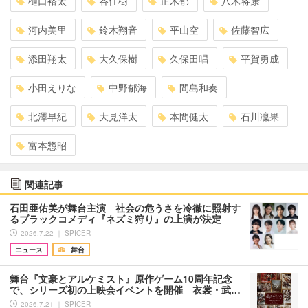
樋口裕太
谷佳樹
正木郁
八木将康
河内美里
鈴木翔音
平山空
佐藤智広
添田翔太
大久保樹
久保田唱
平賀勇成
小田えりな
中野郁海
間島和奏
北澤早紀
大見洋太
本間健太
石川凜果
富本惣昭
関連記事
石田亜佑美が舞台主演 社会の危うさを冷徹に照射す
るブラックコメディ『ネズミ狩り』の上演が決定
2026.7.22 ｜ SPICER
ニュース
舞台
舞台『文豪とアルケミスト』原作ゲーム10周年記念
で、シリーズ初の上映会イベントを開催 衣裳・武…
2026.7.21 ｜ SPICER