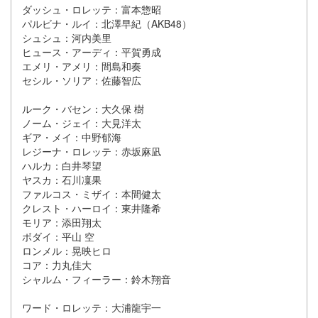
ダッシュ・ロレッテ：富本惣昭
パルビナ・ルイ：北澤早紀（AKB48）
シュシュ：河内美里
ヒュース・アーディ：平賀勇成
エメリ・アメリ：間島和奏
セシル・ソリア：佐藤智広
ルーク・バセン：大久保 樹
ノーム・ジェイ：大見洋太
ギア・メイ：中野郁海
レジーナ・ロレッテ：赤坂麻凪
ハルカ：白井琴望
ヤスカ：石川凜果
ファルコス・ミザイ：本間健太
クレスト・ハーロイ：東井隆希
モリア：添田翔太
ボダイ：平山 空
ロンメル：晃映ヒロ
コア：力丸佳大
シャルム・フィーラー：鈴木翔音
ワード・ロレッテ：大浦龍宇一