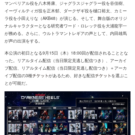
マンベリアル役を八木将康、ジャグラスジャグラー役を谷佳樹、
イーヴィルティガ役を正木郁、ダークザギ役を樋口裕太、カミー
ラ役を小田えりな（AKB48）が演じる。そして、舞台版のオリジ
ナルキャラクターとなる研究者ワード・ロレッテ役を大浦龍宇一
が務める。さらに、ウルトラマントレギアの声として、内田雄馬
が声の出演をする。
本公演の初日となる9月15日（木）18:00回が配信されることとな
った。リアルタイム配信（当日限定見逃し配信つき）、アーカイ
ブ配信、リアルタイム配信（当日限定見逃し配信つき）＋アーカ
イブ配信の3種
があるため、好きな配信
を選ぶこ
とが可能だ。