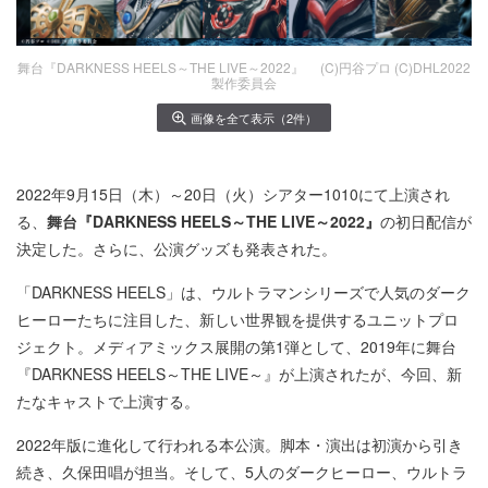
舞台『DARKNESS HEELS～THE LIVE～2022』 (C)円谷プロ (C)DHL2022
製作委員会
画像を全て表示（2件）
2022年9月15日（木）～20日（火）シアター1010にて上演され
る、
舞台『DARKNESS HEELS～THE LIVE～2022』
の初日配信が
決定した。さらに、公演グッズも発表された。
「DARKNESS HEELS」は、ウルトラマンシリーズで人気のダーク
ヒーローたちに注目した、新しい世界観を提供するユニットプロ
ジェクト。メディアミックス展開の第1弾として、2019年に舞台
『DARKNESS HEELS～THE LIVE～』が上演されたが、今回、新
たなキャストで上演する。
2022年版に進化して行われる本公演。脚本・演出は初演から引き
続き、久保田唱が担当。そして、5人のダークヒーロー、ウルトラ