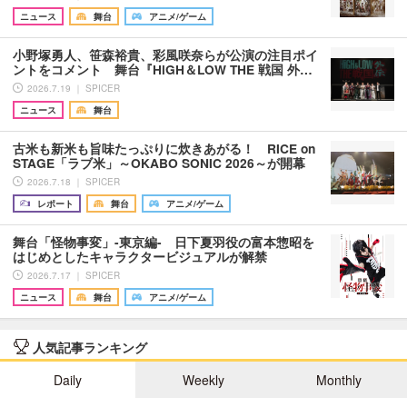
ニュース
舞台
アニメ/ゲーム
小野塚勇人、笹森裕貴、彩風咲奈らが公演の注目ポイ
ントをコメント 舞台『HiGH＆LOW THE 戦国 外…
2026.7.19 ｜ SPICER
ニュース
舞台
古米も新米も旨味たっぷりに炊きあがる！ RICE on
STAGE「ラブ米」～OKABO SONIC 2026～が開幕
2026.7.18 ｜ SPICER
レポート
舞台
アニメ/ゲーム
舞台「怪物事変」-東京編- 日下夏羽役の富本惣昭を
はじめとしたキャラクタービジュアルが解禁
2026.7.17 ｜ SPICER
ニュース
舞台
アニメ/ゲーム
人気記事ランキング
Daily
Weekly
Monthly