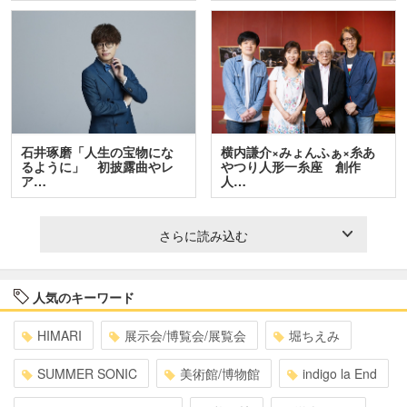
石井琢磨「人生の宝物にな
横内謙介×みょんふぁ×糸あ
るように」 初披露曲やレ
やつり人形一糸座 創作
ア…
人…
さらに読み込む
人気のキーワード
HIMARI
展示会/博覧会/展覧会
堀ちえみ
SUMMER SONIC
美術館/博物館
indigo la End