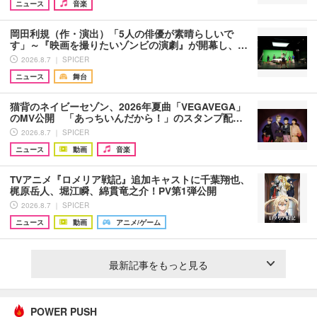
ニュース
音楽
岡田利規（作・演出）「5人の俳優が素晴らしいで
す」～『映画を撮りたいゾンビの演劇』が開幕し、…
2026.8.7 ｜ SPICER
ニュース
舞台
猫背のネイビーセゾン、2026年夏曲「VEGAVEGA」
のMV公開 「あっちいんだから！」のスタンプ配…
2026.8.7 ｜ SPICER
ニュース
動画
音楽
TVアニメ『ロメリア戦記』追加キャストに千葉翔也、
梶原岳人、堀江瞬、綿貫竜之介！PV第1弾公開
2026.8.7 ｜ SPICER
ニュース
動画
アニメ/ゲーム
最新記事をもっと見る
POWER PUSH