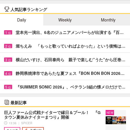
人気記事ランキング
Daily
Weekly
Monthly
堂本光一演出、6名のジュニアメンバーらが出演する『百…
1
位
堀ちえみ 「もっと歌っていればよかった」という後悔は…
2
位
横山だいすけ、石田泰尚ら 親子で楽しむ”うた”から圧巻…
3
位
静岡県焼津市であらたな夏フェス『BON BON BON 2026…
4
位
『SUMMER SONIC 2026』、ベテラン3組の懐メロだけで…
5
位
最新記事
巨人ファーム公式戦ナイターで縁日＆プール！ 『G
NEW
タウン夏休みナイターまつり』開催
13:36 ｜ SPICER
ニュース
スポーツ