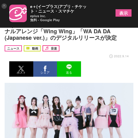
×
e＋(イープラス)アプリ - チケッ
ト・ニュース・スマチケ
表示
eplus inc.
無料 - Google Play
Kep1er、「THE FIRST TAKE」で披露したオリジ
ナルアレンジ「Wing Wing」「WA DA DA
(Japanese ver.)」のデジタルリリースが決定
ニュース
動画
音楽
2022.9.14
ポスト
シェア
送る