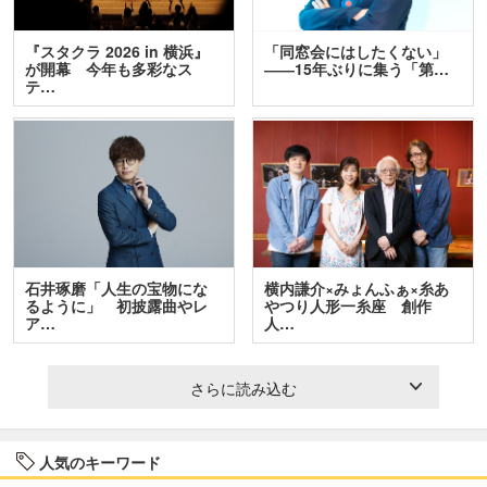
『スタクラ 2026 in 横浜』
「同窓会にはしたくない」
が開幕 今年も多彩なス
――15年ぶりに集う「第…
テ…
石井琢磨「人生の宝物にな
横内謙介×みょんふぁ×糸あ
るように」 初披露曲やレ
やつり人形一糸座 創作
ア…
人…
さらに読み込む
人気のキーワード