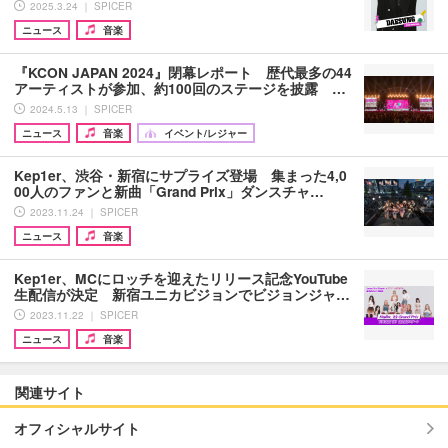
2025.3.24 ｜ SPICER
ニュース
音楽
『KCON JAPAN 2024』閉幕レポート 歴代最多の44
アーティストが参加、約100回のステージを披露 …
2024.5.13 ｜ SPICER
ニュース
音楽
イベント/レジャー
Kep1er、渋谷・新宿にサプライズ登場 集まった4,0
00人のファンと新曲「Grand Prix」ダンスチャ…
2023.11.24 ｜ SPICER
ニュース
音楽
Kep1er、MCにロッチを迎えたリリース記念YouTube
生配信が決定 新宿ユニカビジョンでビジョンジャ…
2023.11.22 ｜ SPICER
ニュース
音楽
関連サイト
オフィシャルサイト