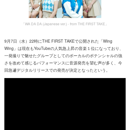
「WA DA DA (Japanese ver.) - from THE FIRST TAKE」
9月7日（水）22時にTHE FIRST TAKEで公開された「Wing
Wing」は現在もYouTubeの人気急上昇の音楽１位になっており、
一発撮りで魅せたグループとしてのボーカルのポテンシャルの強
さを改めて感じるパフォーマンスに音源発売を望む声が多く、今
回急遽デジタルリリースでの発売が決定となったという。