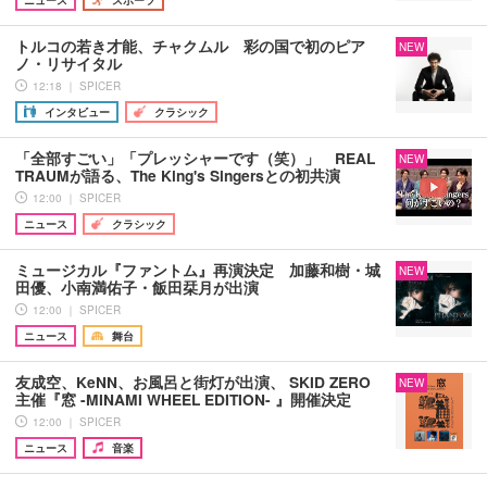
トルコの若き才能、チャクムル 彩の国で初のピア
NEW
ノ・リサイタル
12:18 ｜ SPICER
インタビュー
クラシック
「全部すごい」「プレッシャーです（笑）」 REAL
NEW
TRAUMが語る、The King's Singersとの初共演
12:00 ｜ SPICER
ニュース
クラシック
ミュージカル『ファントム』再演決定 加藤和樹・城
NEW
田優、小南満佑子・飯田栞月が出演
12:00 ｜ SPICER
ニュース
舞台
友成空、KeNN、お風呂と街灯が出演、 SKID ZERO
NEW
主催『窓 -MINAMI WHEEL EDITION- 』開催決定
12:00 ｜ SPICER
ニュース
音楽