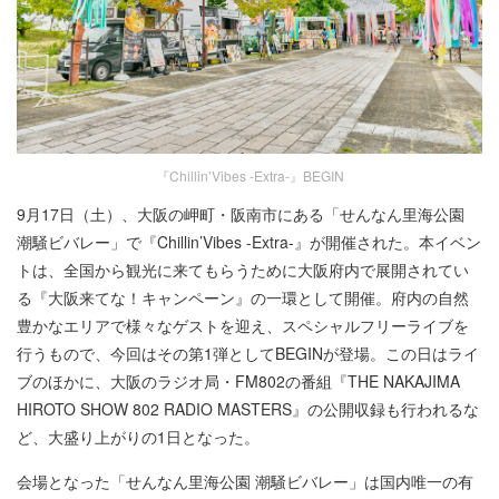
『Chillin’Vibes -Extra-』BEGIN
9月17日（土）、大阪の岬町・阪南市にある「せんなん里海公園
潮騒ビバレー」で『Chillin’Vibes -Extra-』が開催された。本イベン
トは、全国から観光に来てもらうために大阪府内で展開されてい
る『大阪来てな！キャンペーン』の一環として開催。府内の自然
豊かなエリアで様々なゲストを迎え、スペシャルフリーライブを
行うもので、今回はその第1弾としてBEGINが登場。この日はライ
ブのほかに、大阪のラジオ局・FM802の番組『THE NAKAJIMA
HIROTO SHOW 802 RADIO MASTERS』の公開収録も行われるな
ど、大盛り上がりの1日となった。
会場となった「せんなん里海公園 潮騒ビバレー」は国内唯一の有