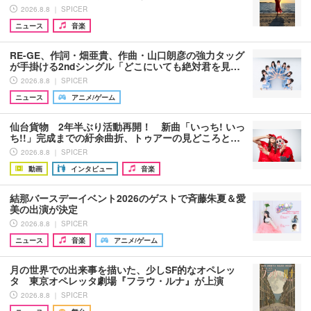
2026.8.8 ｜ SPICER
ニュース
音楽
RE-GE、作詞・畑亜貴、作曲・山口朗彦の強力タッグ
が手掛ける2ndシングル「どこにいても絶対君を見…
2026.8.8 ｜ SPICER
ニュース
アニメ/ゲーム
仙台貨物 2年半ぶり活動再開！ 新曲「いっち! いっ
ち!!」完成までの紆余曲折、トゥアーの見どころと…
2026.8.8 ｜ SPICER
動画
インタビュー
音楽
結那バースデーイベント2026のゲストで斉藤朱夏＆愛
美の出演が決定
2026.8.8 ｜ SPICER
ニュース
音楽
アニメ/ゲーム
月の世界での出来事を描いた、少しSF的なオペレッ
タ 東京オペレッタ劇場『フラウ・ルナ』が上演
2026.8.8 ｜ SPICER