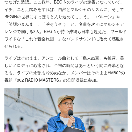
つなげた造語。ここ数年、BEGINのライブの定番となっていて、
イチ、ニと足踏みをすれば、自然とマルシャのリズムに、そして
BEGINの世界にすっぽりと入り込めてしまう。「バルーン」や
「笑顔のまんま」、「涙そうそう」と、名曲を次々にマルシャア
レンジで届ける3人。BEGINが持つ沖縄も日本も超えた、ワールド
ワイドな「これぞ音楽旅団！」なバンドサウンドに改めて感服さ
せられる。
ライブはそのまま、アンコール曲として「島人ぬ宝」も披露。美
しいメロディに心癒され、至福の時間はあっという間に終幕とな
るも、ライブの余韻も冷めぬなか、メンバーはそのままFM802の
番組『802 RADIO MASTERS』の公開収録に参加。