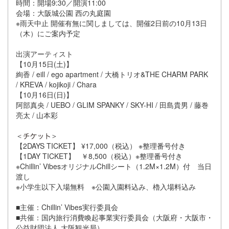
時間：開場9:30／開演11:00
会場：大阪城公園 西の丸庭園
※雨天中止 開催有無に関しましては、開催2日前の10月13日
（木）にご案内予定
出演アーティスト
【10月15日(土)】
絢香 / eill / ego apartment / 大橋トリオ&THE CHARM PARK
/ KREVA / kojikoji / Chara
【10月16日(日)】
阿部真央 / UEBO / GLIM SPANKY / SKY-HI / 田島貴男 / 藤巻
亮太 / 山本彩
＜
＞
【2DAYS TICKET】 ¥17,000（税込） ※整理番号付き
【1DAY TICKET】 ￥8,500（税込）※整理番号付き
※Chillin’ VibesオリジナルChillシート（1.2M×1.2M）付 当日
渡し
※小学生以下入場無料 ※公園入園料込み、櫓入場料込み
■主催：Chillin’ Vibes実行委員会
■共催：国内旅行消費喚起事業実行委員会（大阪府・大阪市・
公益財団法人 大阪観光局）