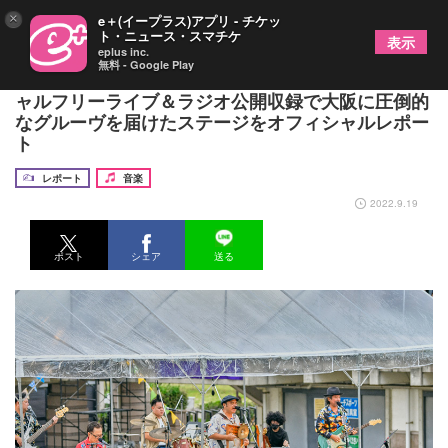
×
e＋(イープラス)アプリ - チケッ
ト・ニュース・スマチケ
表示
eplus inc.
無料 - Google Play
『Chillin’Vibes -Extra-』にBEGINが登場、スペシ
ャルフリーライブ＆ラジオ公開収録で大阪に圧倒的
なグルーヴを届けたステージをオフィシャルレポー
ト
レポート
音楽
2022.9.19
ポスト
シェア
送る