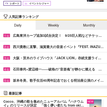
レポート
イベント/レジャー
人気記事ランキング
Daily
Weekly
Monthly
広島東洋カープ追加3試合決定！ 9/25巨人戦などチケッ…
1
位
西川貴教に直撃、滋賀最大の音楽イベント『FEST. INAZU…
2
位
大阪・茨木のライブハウス「JACK LION」存続支援ライ…
3
位
石田泰尚×渡辺雄一――破格の“音楽魂”が静かに燃える …
4
位
坂本冬美、歌手生活40周年記念でおくる明治座公演のメイ…
5
位
最新記事
Cocco、沖縄の歌を集めたニューアルバム『ハナウム
NEW
イ』のリリースが決定 「強く儚い者たち from oki…