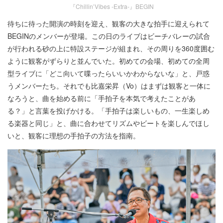
『Chillin’Vibes -Extra-』BEGIN
待ちに待った開演の時刻を迎え、観客の大きな拍手に迎えられて
BEGINのメンバーが登場。この日のライブはビーチバレーの試合
が行われる砂の上に特設ステージが組まれ、その周りを360度囲む
ように観客がずらりと並んでいた。初めての会場、初めての全周
型ライブに「どこ向いて喋ったらいいかわからないな」と、戸惑
うメンバーたち。それでも比嘉栄昇（Vo）はまずは観客と一体に
なろうと、曲を始める前に「手拍子を本気で考えたことがあ
る？」と言葉を投げかける。「手拍子は楽しいもの、一生楽しめ
る楽器と同じ」と、曲に合わせてリズムやビートを楽しんでほし
いと、観客に理想の手拍子の方法を指南。