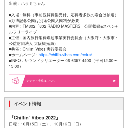
出演：ハラミちゃん
■入場 : 無料（事前観覧募集受付、応募者多数の場合は抽選）
※万博記念公園は別途公園入園料が必要
■内容 : FM802「802 RADIO MASTERS」公開収録&スペシャ
ルフリーライブ
■主催 : 国内旅行消費喚起事業実行委員会（大阪府・大阪市・
公益財団法人 大阪観光局）
■共催 : Chillin‘ Vibes 実行委員会
■ホームページ :
https://chillin-vibes.com/extra/
■INFO : サウンドクリエーター 06-6357-4400（平日12:00〜
15:00）
情報はこちら
イベント情報
『Chillin’ Vibes 2022』
日程：10月15日（土）、10月16日（日）