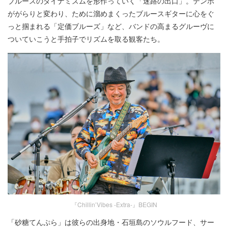
ブルースのダイナミズムを形作っていく「迷路の出口」。テンポ
ががらりと変わり、ために溜めまくったブルースギターに心をぐ
っと掴まれる「定価ブルーズ」など、バンドの高まるグルーヴに
ついていこうと手拍子でリズムを取る観客たち。
『Chillin’Vibes -Extra-』BEGIN
「砂糖てんぷら」は彼らの出身地・石垣島のソウルフード、サー