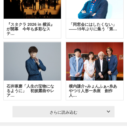
『スタクラ 2026 in 横浜』
「同窓会にはしたくない」
が開幕 今年も多彩なス
――15年ぶりに集う「第…
テ…
石井琢磨「人生の宝物にな
横内謙介×みょんふぁ×糸あ
るように」 初披露曲やレ
やつり人形一糸座 創作
ア…
人…
さらに読み込む