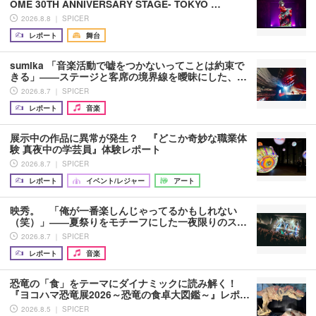
OME 30TH ANNIVERSARY STAGE- TOKYO …
2026.8.8 ｜ SPICER
レポート
舞台
sumika 「音楽活動で嘘をつかないってことは約束で
きる」――ステージと客席の境界線を曖昧にした、…
2026.8.7 ｜ SPICER
レポート
音楽
展示中の作品に異常が発生？ 『どこか奇妙な職業体
験 真夜中の学芸員』体験レポート
2026.8.7 ｜ SPICER
レポート
イベント/レジャー
アート
映秀。 「俺が一番楽しんじゃってるかもしれない
（笑）」――夏祭りをモチーフにした一夜限りのス…
2026.8.7 ｜ SPICER
レポート
音楽
恐竜の「食」をテーマにダイナミックに読み解く！
『ヨコハマ恐竜展2026～恐竜の食卓大図鑑～』レポ…
2026.8.5 ｜ SPICER