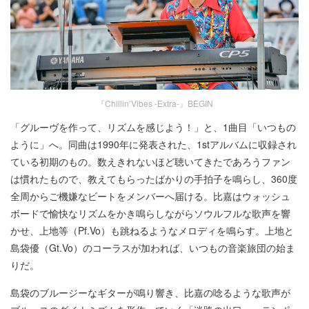
『Chillin’Vibes -Extra-』BEGIN
「グルーヴを作って、リズムを感じよう！」と、1曲目「いつもの
ように」へ。同曲は1990年に発表された、1stアルバムに収録され
ている初期のもの。数えきれないほど聴いてきたであろうファン
は慣れたもので、教えてもらったばかりの手拍子を鳴らし、360度
全周からご機嫌なビートをメンバーへ届ける。比嘉はウォッシュ
ボードで愉快なリズムをかき鳴らしながらソウルフルな歌声を響
かせ、上地等（Pf.Vo）も跳ねるようなメロディを鳴らす。上地と
島袋優（Gt.Vo）のコーラスが加われば、いつもの音楽旅団の始ま
りだ。
島袋のブルージーなギターが鳴り響き、比嘉の唸るような歌声が