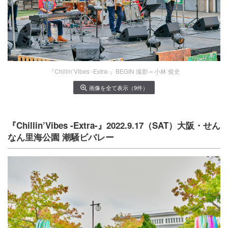
『Chillin’Vibes -Extra-』BEGIN 撮影＝小林 俊史
画像を全て表示（9件）
『Chillin’Vibes -Extra-』2022.9.17（SAT）大阪・せん
なん里海公園 潮騒ビバレー