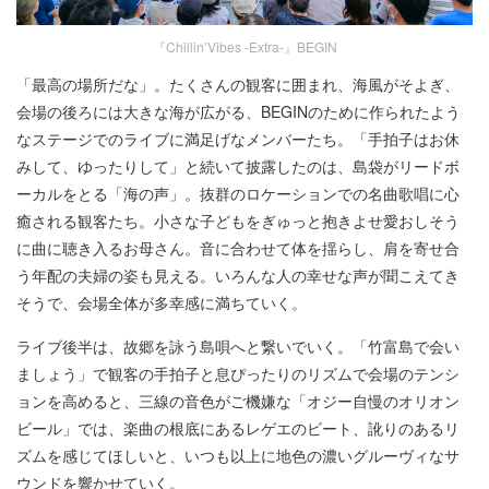
『Chillin’Vibes -Extra-』BEGIN
「最高の場所だな」。たくさんの観客に囲まれ、海風がそよぎ、
会場の後ろには大きな海が広がる、BEGINのために作られたよう
なステージでのライブに満足げなメンバーたち。「手拍子はお休
みして、ゆったりして」と続いて披露したのは、島袋がリードボ
ーカルをとる「海の声」。抜群のロケーションでの名曲歌唱に心
癒される観客たち。小さな子どもをぎゅっと抱きよせ愛おしそう
に曲に聴き入るお母さん。音に合わせて体を揺らし、肩を寄せ合
う年配の夫婦の姿も見える。いろんな人の幸せな声が聞こえてき
そうで、会場全体が多幸感に満ちていく。
ライブ後半は、故郷を詠う島唄へと繋いでいく。「竹富島で会い
ましょう」で観客の手拍子と息ぴったりのリズムで会場のテンシ
ョンを高めると、三線の音色がご機嫌な「オジー自慢のオリオン
ビール」では、楽曲の根底にあるレゲエのビート、訛りのあるリ
ズムを感じてほしいと、いつも以上に地色の濃いグルーヴィなサ
ウンドを響かせていく。