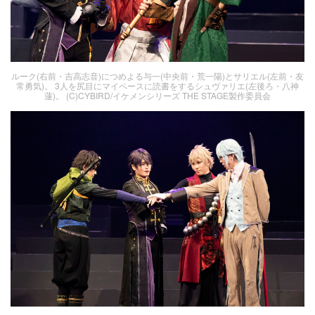
ルーク(右前・吉高志音)につめよる与一(中央前・荒一陽)とサリエル(左前・友
常勇気)。 3人を尻目にマイペースに読書をするシュヴァリエ(左後ろ・八神
蓮)。 (C)CYBIRD/イケメンシリーズ THE STAGE製作委員会