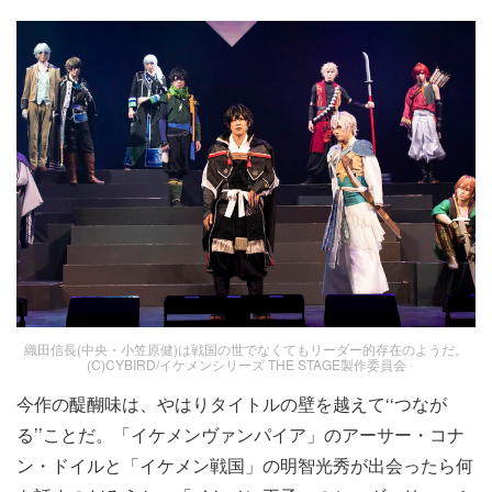
織田信長(中央・小笠原健)は戦国の世でなくてもリーダー的存在のようだ。
(C)CYBIRD/イケメンシリーズ THE STAGE製作委員会
今作の醍醐味は、やはりタイトルの壁を越えて‘‘つなが
る’’ことだ。「イケメンヴァンパイア」のアーサー・コナ
ン・ドイルと「イケメン戦国」の明智光秀が出会ったら何