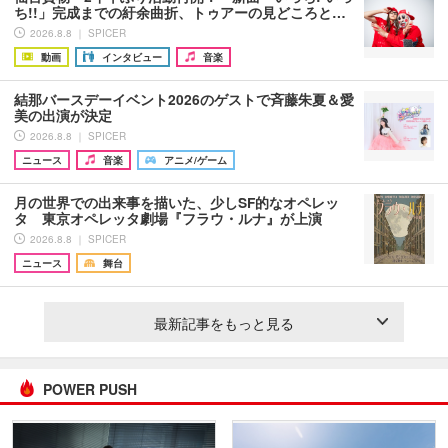
ち!!」完成までの紆余曲折、トゥアーの見どころと…
2026.8.8 ｜ SPICER
動画
インタビュー
音楽
結那バースデーイベント2026のゲストで斉藤朱夏＆愛
美の出演が決定
2026.8.8 ｜ SPICER
ニュース
音楽
アニメ/ゲーム
月の世界での出来事を描いた、少しSF的なオペレッ
タ 東京オペレッタ劇場『フラウ・ルナ』が上演
2026.8.8 ｜ SPICER
ニュース
舞台
最新記事をもっと見る
POWER PUSH