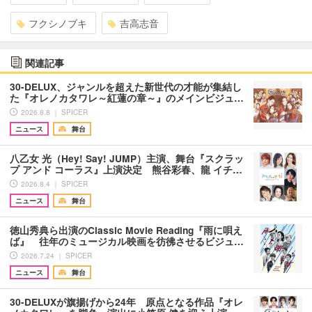
フクシノブキ
吉高志音
関連記事
30-DELUX、ジャンルを超えた新世代の才能が集結し
た『オレノカタワレ～紅蓮の章～』のメインビジュ…
2026.8.8 ｜ SPICER
ニュース
舞台
八乙女 光（Hey! Say! JUMP）主演、舞台『スクラッ
プ アンド コーラス』上演決定 熊谷彩春、龍 イチ…
2026.8.4 ｜ SPICER
ニュース
舞台
徳山秀典ら出演のClassic Movie Reading『雨に唄え
ば』 往年のミュージカル映画を彷彿させるビジュ…
2026.7.24 ｜ SPICER
ニュース
舞台
30-DELUXが旗揚げから24年 原点となる作品『オレ