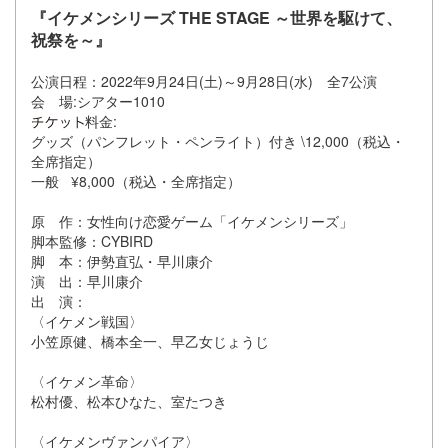
『イケメンシリーズ THE STAGE ～世界を駆けて、
祝祭を～』
公演日程：2022年9月24日(土)～9月28日(水) 全7公演
会 場:シアター1010
料金:
グッズ（パンフレット・ペンライト）付き \12,000（税込・
全席指定）
一般 ¥8,000（税込・全席指定）
原 作：女性向け恋愛ゲーム「イケメンシリーズ」
脚本監修：CYBIRD
脚 本：伊勢直弘・早川康介
演 出：早川康介
出 演：
〈イケメン戦国〉
小笠原健、橋本全一、早乙女じょうじ
〈イケメン革命〉
松村優、松本ひなた、室たつき
〈イケメンヴァンパイア〉