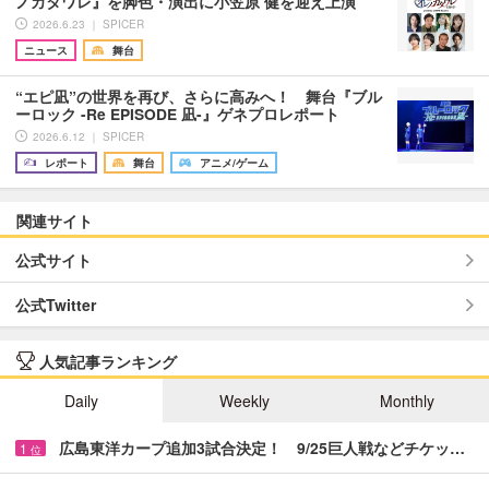
ノカタワレ』を脚色・演出に小笠原 健を迎え上演
2026.6.23 ｜ SPICER
ニュース
舞台
“エピ凪”の世界を再び、さらに高みへ！ 舞台『ブル
ーロック -Re EPISODE 凪-』ゲネプロレポート
2026.6.12 ｜ SPICER
レポート
舞台
アニメ/ゲーム
関連サイト
公式サイト
公式Twitter
人気記事ランキング
Daily
Weekly
Monthly
広島東洋カープ追加3試合決定！ 9/25巨人戦などチケッ…
1
位