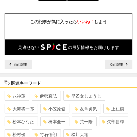
この記事が気に入ったら
いいね！
しよう
見逃せない
の最新情報をお届けします
前の記事
次の記事
関連キーワード
八神蓮
伊勢直弘
早乙女じょうじ
大海将一郎
小笠原健
友常勇気
上仁樹
松本ひなた
橋本全一
荒一陽
矢部昌暉
松村優
竹石悟朗
松川大祐