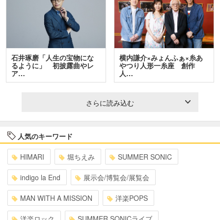
石井琢磨「人生の宝物にな
横内謙介×みょんふぁ×糸あ
るように」 初披露曲やレ
やつり人形一糸座 創作
ア…
人…
さらに読み込む
人気のキーワード
HIMARI
堀ちえみ
SUMMER SONIC
indigo la End
展示会/博覧会/展覧会
MAN WITH A MISSION
洋楽POPS
洋楽ロック
SUMMER SONICライブ