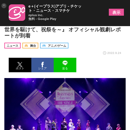
×
e＋(イープラス)アプリ - チケッ
ト・ニュース・スマチケ
表示
eplus inc.
無料 - Google Play
舞台5周年記念『イケメンシリーズ THE STAGE ～
世界を駆けて、祝祭を～』 オフィシャル観劇レポ
ートが到着
ニュース
舞台
アニメ/ゲーム
2022.9.24
ポスト
シェア
送る