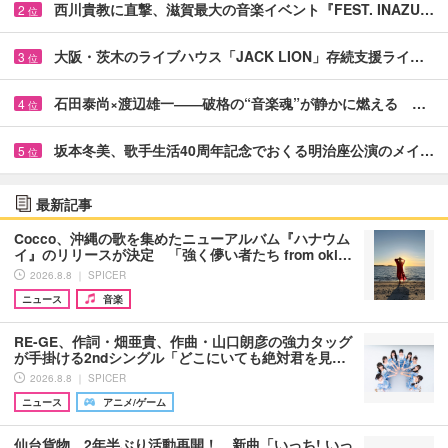
西川貴教に直撃、滋賀最大の音楽イベント『FEST. INAZU…
2
位
大阪・茨木のライブハウス「JACK LION」存続支援ライ…
3
位
石田泰尚×渡辺雄一――破格の“音楽魂”が静かに燃える …
4
位
坂本冬美、歌手生活40周年記念でおくる明治座公演のメイ…
5
位
最新記事
Cocco、沖縄の歌を集めたニューアルバム『ハナウム
イ』のリリースが決定 「強く儚い者たち from oki…
2026.8.8 ｜ SPICER
ニュース
音楽
RE-GE、作詞・畑亜貴、作曲・山口朗彦の強力タッグ
が手掛ける2ndシングル「どこにいても絶対君を見…
2026.8.8 ｜ SPICER
ニュース
アニメ/ゲーム
仙台貨物 2年半ぶり活動再開！ 新曲「いっち! いっ