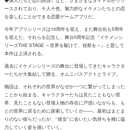
◆偉人たちと恋の誘惑』など、さまざまなタイトルがリリ
ースされており、十人十色、魅力的なイケメンたちとの恋
を楽しむことができる恋愛ゲームアプリだ。
今年アプリシリーズは10周年を迎え、また舞台化も5周年
を迎えた。それらを記念し、舞台5周年記念『イケメンシ
リーズTHE STAGE ～世界を駆けて、祝祭を～』と題して
本作は上演される。
過去にイケメンシリーズの舞台に登場してきたキャラクタ
ーたちが大集結して贈る、オムニバスアクトとライブ。
物語は、それぞれの世界がなぜか一つに繋がってしまった
ことから始まる。キャラクターたちは見たこともない世
界、見たこともない登場人物の存在に戸惑いながらも、も
との世界に戻るために探索していくが――。最初はまとま
りのない彼らだったが、‘‘彼女’’に会いたい気持ちを糧に協
力していく姿を描いていく。