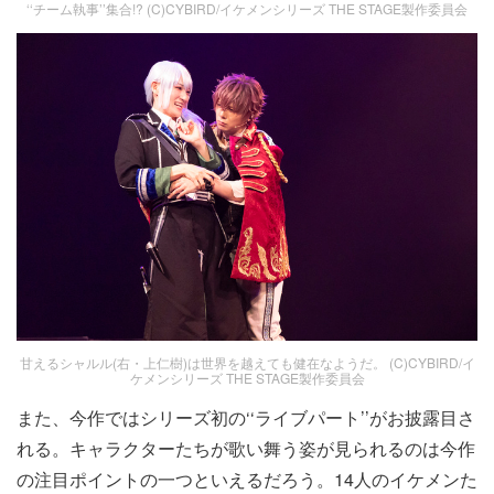
‘‘チーム執事’’集合!? (C)CYBIRD/イケメンシリーズ THE STAGE製作委員会
甘えるシャルル(右・上仁樹)は世界を越えても健在なようだ。 (C)CYBIRD/イ
ケメンシリーズ THE STAGE製作委員会
また、今作ではシリーズ初の‘‘ライブパート’’がお披露目さ
れる。キャラクターたちが歌い舞う姿が見られるのは今作
の注目ポイントの一つといえるだろう。14人のイケメンた