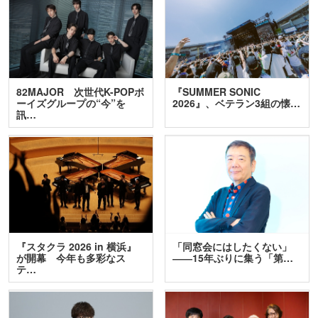
82MAJOR 次世代K-POPボ
『SUMMER SONIC
ーイズグループの“今”を
2026』、ベテラン3組の懐…
訊…
『スタクラ 2026 in 横浜』
「同窓会にはしたくない」
が開幕 今年も多彩なス
――15年ぶりに集う「第…
テ…