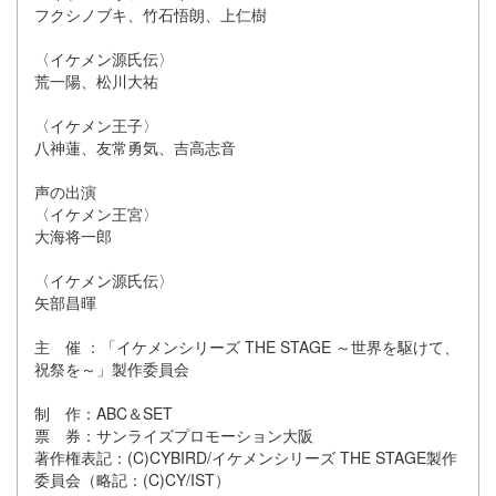
フクシノブキ、竹石悟朗、上仁樹
〈イケメン源氏伝〉
荒一陽、松川大祐
〈イケメン王子〉
八神蓮、友常勇気、吉高志音
声の出演
〈イケメン王宮〉
大海将一郎
〈イケメン源氏伝〉
矢部昌暉
主 催 ：「イケメンシリーズ THE STAGE ～世界を駆けて、
祝祭を～」製作委員会
制 作：ABC＆SET
票 券：サンライズプロモーション大阪
著作権表記：(C)CYBIRD/イケメンシリーズ THE STAGE製作
委員会（略記：(C)CY/IST）