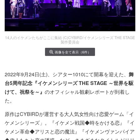
14人のイケメンたちがここに集結 (C)CYBIRD/イケメンシリーズ THE STAGE
製作委員会
画像を全て表示（6件）
2022年9月24日(土)、シアター1010にて開幕を迎えた、
舞
台5周年記念『イケメンシリーズ THE STAGE ～世界を駆
けて、祝祭を～』
のオフィシャル観劇レポートが到着し
た。
原作はCYBIRDが運営する大人気女性向け恋愛ゲーム「イ
ケメンシリーズ」。『イケメン戦国◆時をかける恋』『イ
ケメン革命◆アリスと恋の魔法』『イケメンヴァンパイア