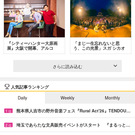
『シティーハンター大原画
「まじ一生忘れないと思
展』大阪で開幕、アルコ
う、この光景」スガ シカオ
＆…
と…
さらに読み込む
人気記事ランキング
Daily
Weekly
Monthly
熊本県人吉市の野外音楽フェス『Rural Act'26』TENDOU…
1
位
埼玉であらたな文具販売イベントがスタート 『まるっと…
2
位