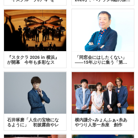
訊…
『スタクラ 2026 in 横浜』
「同窓会にはしたくない」
が開幕 今年も多彩なス
――15年ぶりに集う「第…
テ…
石井琢磨「人生の宝物にな
横内謙介×みょんふぁ×糸あ
るように」 初披露曲やレ
やつり人形一糸座 創作
ア…
人…