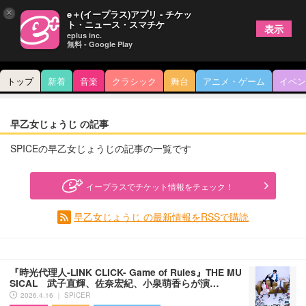
×
e＋(イープラス)アプリ - チケッ
ト・ニュース・スマチケ
表示
eplus inc.
無料 - Google Play
トップ
新着
音楽
クラシック
舞台
アニメ・ゲーム
イベン
早乙女じょうじ の記事
SPICEの早乙女じょうじの記事の一覧です
イープラスでチケット情報をチェック！
早乙女じょうじ の最新情報をRSSで購読
『時光代理人-LINK CLICK- Game of Rules』THE MU
SICAL 武子直輝、佐奈宏紀、小泉萌香らが演…
2026.4.16 ｜ SPICER