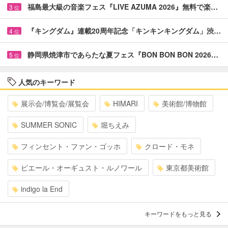
福島最大級の音楽フェス『LIVE AZUMA 2026』無料で楽…
3
位
『キングダム』連載20周年記念「キンキンキングダム」渋…
4
位
静岡県焼津市であらたな夏フェス『BON BON BON 2026…
5
位
人気のキーワード
展示会/博覧会/展覧会
HIMARI
美術館/博物館
SUMMER SONIC
堀ちえみ
フィンセント・ファン・ゴッホ
クロード・モネ
ピエール・オーギュスト・ルノワール
東京都美術館
indigo la End
キーワードをもっと見る