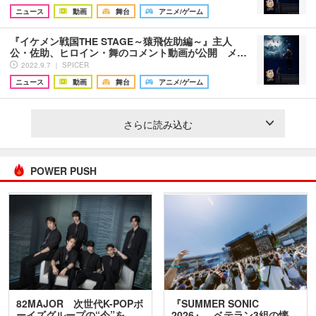
ニュース
動画
舞台
アニメ/ゲーム
『イケメン戦国THE STAGE～猿飛佐助編～』主人
公・佐助、ヒロイン・舞のコメント動画が公開 メ…
2022.9.7 ｜ SPICER
ニュース
動画
舞台
アニメ/ゲーム
さらに読み込む
POWER PUSH
82MAJOR 次世代K-POPボ
『SUMMER SONIC
ーイズグループの“今”を
2026』、ベテラン3組の懐…