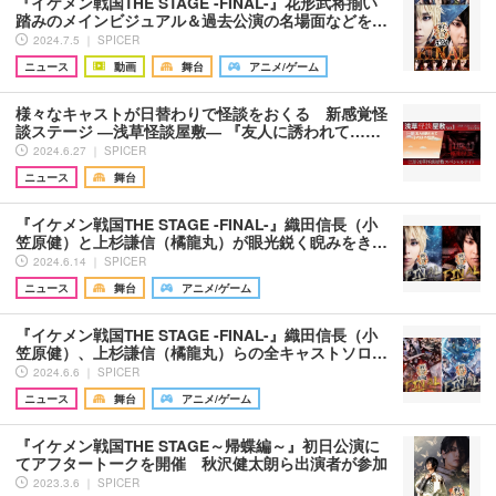
『イケメン戦国THE STAGE -FINAL-』花形武将揃い
踏みのメインビジュアル＆過去公演の名場面などを…
2024.7.5 ｜ SPICER
ニュース
動画
舞台
アニメ/ゲーム
様々なキャストが日替わりで怪談をおくる 新感覚怪
談ステージ ―浅草怪談屋敷― 『友人に誘われて……
2024.6.27 ｜ SPICER
ニュース
舞台
『イケメン戦国THE STAGE -FINAL-』織田信長（小
笠原健）と上杉謙信（橘龍丸）が眼光鋭く睨みをき…
2024.6.14 ｜ SPICER
ニュース
舞台
アニメ/ゲーム
『イケメン戦国THE STAGE -FINAL-』織田信長（小
笠原健）、上杉謙信（橘龍丸）らの全キャストソロ…
2024.6.6 ｜ SPICER
ニュース
舞台
アニメ/ゲーム
『イケメン戦国THE STAGE～帰蝶編～』初日公演に
てアフタートークを開催 秋沢健太朗ら出演者が参加
2023.3.6 ｜ SPICER