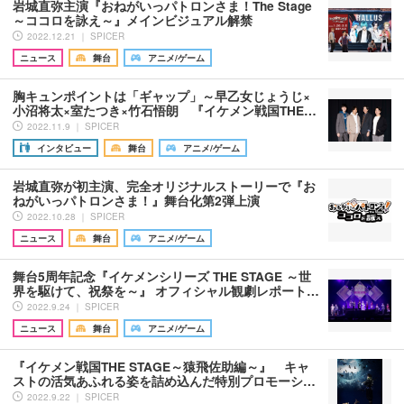
岩城直弥主演『おねがいっパトロンさま！The Stage
～ココロを詠え～』メインビジュアル解禁
2022.12.21 ｜ SPICER
ニュース
舞台
アニメ/ゲーム
胸キュンポイントは「ギャップ」～早乙女じょうじ×
小沼将太×室たつき×竹石悟朗 『イケメン戦国THE…
2022.11.9 ｜ SPICER
インタビュー
舞台
アニメ/ゲーム
岩城直弥が初主演、完全オリジナルストーリーで『お
ねがいっパトロンさま！』舞台化第2弾上演
2022.10.28 ｜ SPICER
ニュース
舞台
アニメ/ゲーム
舞台5周年記念『イケメンシリーズ THE STAGE ～世
界を駆けて、祝祭を～』 オフィシャル観劇レポート…
2022.9.24 ｜ SPICER
ニュース
舞台
アニメ/ゲーム
『イケメン戦国THE STAGE～猿飛佐助編～』 キャ
ストの活気あふれる姿を詰め込んだ特別プロモーシ…
2022.9.22 ｜ SPICER