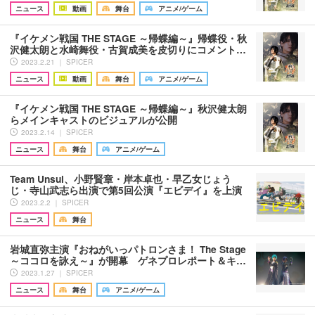
ニュース
動画
舞台
アニメ/ゲーム
『イケメン戦国 THE STAGE ～帰蝶編～』帰蝶役・秋
沢健太朗と水崎舞役・古賀成美を皮切りにコメント…
2023.2.21 ｜ SPICER
ニュース
動画
舞台
アニメ/ゲーム
『イケメン戦国 THE STAGE ～帰蝶編～』秋沢健太朗
らメインキャストのビジュアルが公開
2023.2.14 ｜ SPICER
ニュース
舞台
アニメ/ゲーム
Team Unsui、小野賢章・岸本卓也・早乙女じょう
じ・寺山武志ら出演で第5回公演『エビデイ』を上演
2023.2.2 ｜ SPICER
ニュース
舞台
岩城直弥主演『おねがいっパトロンさま！ The Stage
～ココロを詠え～』が開幕 ゲネプロレポート＆キ…
2023.1.27 ｜ SPICER
ニュース
舞台
アニメ/ゲーム