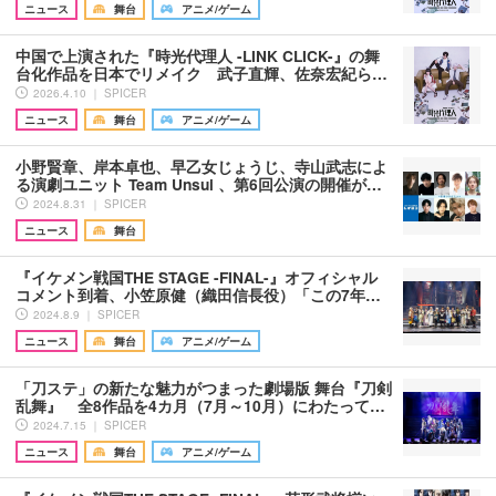
ニュース
舞台
アニメ/ゲーム
中国で上演された『時光代理人 -LINK CLICK-』の舞
台化作品を日本でリメイク 武子直輝、佐奈宏紀ら…
2026.4.10 ｜ SPICER
ニュース
舞台
アニメ/ゲーム
小野賢章、岸本卓也、早乙女じょうじ、寺山武志によ
る演劇ユニット Team Unsui 、第6回公演の開催が…
2024.8.31 ｜ SPICER
ニュース
舞台
『イケメン戦国THE STAGE -FINAL-』オフィシャル
コメント到着、小笠原健（織田信長役）「この7年…
2024.8.9 ｜ SPICER
ニュース
舞台
アニメ/ゲーム
「刀ステ」の新たな魅力がつまった劇場版 舞台『刀剣
乱舞』 全8作品を4カ月（7月～10月）にわたって…
2024.7.15 ｜ SPICER
ニュース
舞台
アニメ/ゲーム