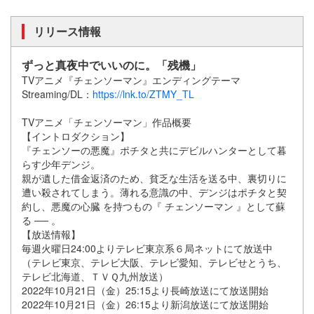
リリース情報
ずっと真夜中でいいのに。「残機」
TVアニメ『チェンソーマン』エンディングテーマ
Streaming/DL：
https://lnk.to/ZTMY_TL
TVアニメ「チェンソーマン」作品概要
【イントロダクション】
『チェンソーの悪魔』ポチタと共にデビルハンターとして暮
らす少年デンジ。
親が遺した借金返済のため、貧乏な生活を送る中、裏切りに
遭い殺されてしまう。薄れる意識の中、デンジはポチタと契
約し、悪魔の心臓 を持つもの『 チェンソーマン 』として蘇
る ── 。
【放送情報】
毎週火曜日24:00よりテレビ東京系６局ネットにて放送中
（テレビ東京、テレビ大阪、テレビ愛知、テレビせとうち、
テレビ北海道、ＴＶＱ九州放送）
2022年10月21日（金）25:15より長崎放送にて放送開始
2022年10月21日（金）26:15より新潟放送にて放送開始