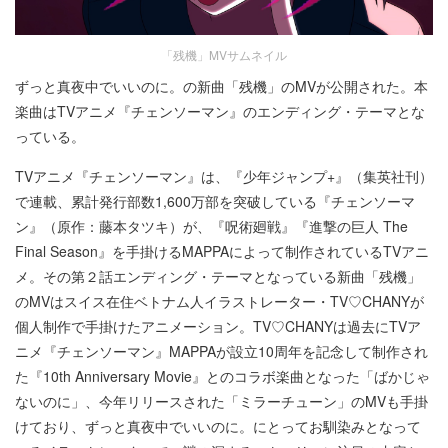
「残機」MVサムネイル
ずっと真夜中でいいのに。の新曲「残機」のMVが公開された。本
楽曲はTVアニメ『チェンソーマン』のエンディング・テーマとな
っている。
TVアニメ『チェンソーマン』は、『少年ジャンプ+』（集英社刊）
で連載、累計発行部数1,600万部を突破している『チェンソーマ
ン』（原作：藤本タツキ）が、『呪術廻戦』『進撃の巨人 The
Final Season』を手掛けるMAPPAによって制作されているTVアニ
メ。その第２話エンディング・テーマとなっている新曲「残機」
のMVはスイス在住ベトナム人イラストレーター・TV♡CHANYが
個人制作で手掛けたアニメーション。TV♡CHANYは過去にTVア
ニメ『チェンソーマン』MAPPAが設立10周年を記念して制作され
た『10th Anniversary Movie』とのコラボ楽曲となった「ばかじゃ
ないのに」、今年リリースされた「ミラーチューン」のMVも手掛
けており、ずっと真夜中でいいのに。にとってお馴染みとなって