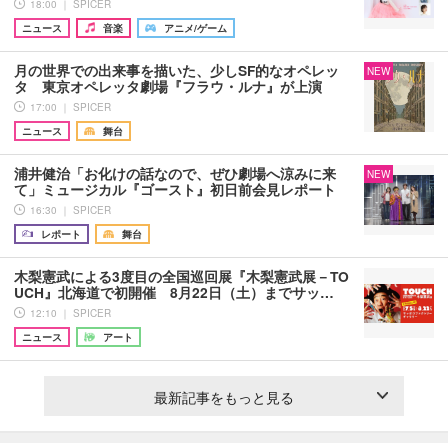
18:00 ｜ SPICER
ニュース
音楽
アニメ/ゲーム
月の世界での出来事を描いた、少しSF的なオペレッ
NEW
タ 東京オペレッタ劇場『フラウ・ルナ』が上演
17:00 ｜ SPICER
ニュース
舞台
浦井健治「お化けの話なので、ぜひ劇場へ涼みに来
NEW
て」ミュージカル『ゴースト』初日前会見レポート
16:30 ｜ SPICER
レポート
舞台
木梨憲武による3度目の全国巡回展『木梨憲武展－TO
UCH』北海道で初開催 8月22日（土）までサッ…
12:10 ｜ SPICER
ニュース
アート
最新記事をもっと見る