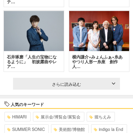
テ…
石井琢磨「人生の宝物にな
横内謙介×みょんふぁ×糸あ
るように」 初披露曲やレ
やつり人形一糸座 創作
ア…
人…
さらに読み込む
人気のキーワード
HIMARI
展示会/博覧会/展覧会
堀ちえみ
SUMMER SONIC
美術館/博物館
indigo la End