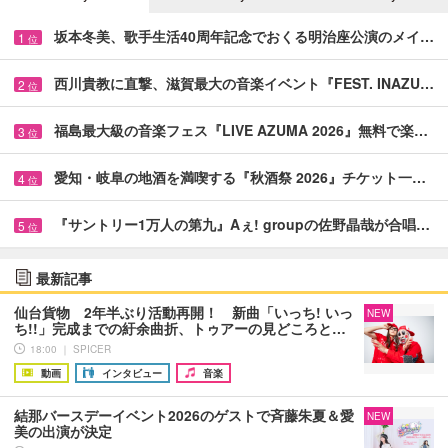
坂本冬美、歌手生活40周年記念でおくる明治座公演のメイ…
1
位
西川貴教に直撃、滋賀最大の音楽イベント『FEST. INAZU…
2
位
福島最大級の音楽フェス『LIVE AZUMA 2026』無料で楽…
3
位
愛知・岐阜の地酒を満喫する『秋酒祭 2026』チケット一…
4
位
『サントリー1万人の第九』Aぇ! groupの佐野晶哉が合唱…
5
位
最新記事
仙台貨物 2年半ぶり活動再開！ 新曲「いっち! いっ
NEW
ち!!」完成までの紆余曲折、トゥアーの見どころと…
18:00 ｜ SPICER
動画
インタビュー
音楽
結那バースデーイベント2026のゲストで斉藤朱夏＆愛
NEW
美の出演が決定