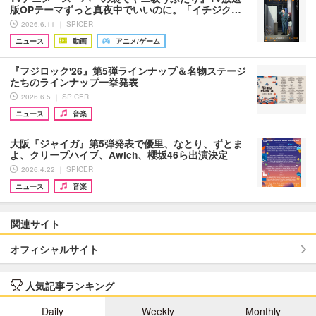
版OPテーマずっと真夜中でいいのに。「イチジク…
2026.6.11 ｜ SPICER
ニュース
動画
アニメ/ゲーム
『フジロック'26』第5弾ラインナップ＆名物ステージ
たちのラインナップ一挙発表
2026.6.5 ｜ SPICER
ニュース
音楽
大阪『ジャイガ』第5弾発表で優里、なとり、ずとま
よ、クリープハイプ、Awich、櫻坂46ら出演決定
2026.4.22 ｜ SPICER
ニュース
音楽
関連サイト
オフィシャルサイト
人気記事ランキング
Daily
Weekly
Monthly