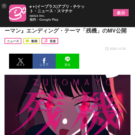
×
e＋(イープラス)アプリ - チケッ
ト・ニュース・スマチケ
表示
eplus inc.
無料 - Google Play
ずっと真夜中でいいのに。 TVアニメ『チェンソ
ーマン』エンディング・テーマ「残機」のMV公開
ニュース
動画
音楽
2022.10.20
ポスト
シェア
送る