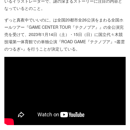
いるイラストレーターで、謎の深まるストーリーに注目の内容と
なっているとのこと。
ずっと真夜中でいいのに。は全国20都市全26公演をまわる全国ホ
ールツアー『GAME CENTER TOUR『テクノプア』』の全公演完
売を受けて、2023年1月14日（土）・15日（日）に国立代々木競
技場第一体育館での単独公演『ROAD GAME『テクノプア』~叢雲
のつるぎ~』を行うことが決定している。