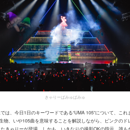
きゃりーぱみゅぱみゅ
では、今日1日のキーワードである“UMA 105”について、こ
認生物、いや105曲を意味することを解説しながら、ピンクのド
ったきゃりーが登場。しかも、いきなりの撮影OKの指示。誰も