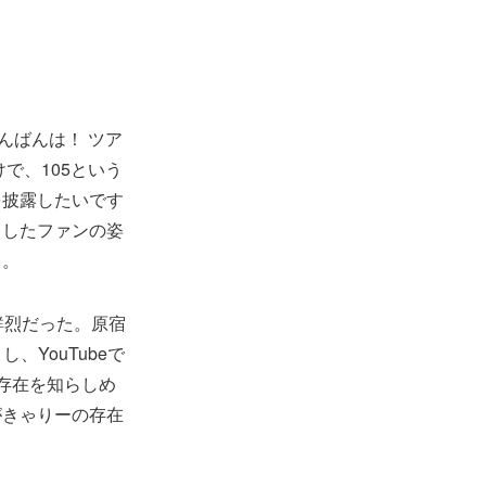
んばんは！ ツア
で、105という
を披露したいです
レしたファンの姿
ち。
鮮烈だった。原宿
、YouTubeで
の存在を知らしめ
がきゃりーの存在