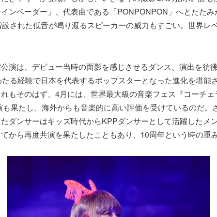
インベーダー」、代表曲である「PONPONPON」へとたた
増設された低音が鳴り渡るスピーカーの威力もすごい。世界レ
館公演は、デビュー当時の面影を感じさせるダンス、演出を彷
わたる経験で日本を代表するポップスターとなった進化を堪能
それもそのはず、4月には、世界最大級の音楽フェス『コーチェ
出演も果たし、海外からも音楽的に高い評価を受けているのだ。
たダンサーはキッズ時代からKPPダンサーとして活躍したメ
てから再度共演を果たしたこともあり、10周年という時の重