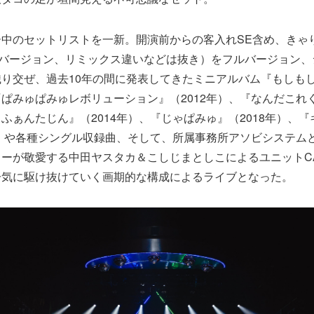
ー中のセットリストを一新。開演前からの客入れSE含め、きゃ
※バージョン、リミックス違いなどは抜き）をフルバージョン
り交ぜ、過去10年の間に発表してきたミニアルバム『もしもし原
ぱみゅぱみゅレボリューション』（2012年）、『なんだこれく
ふぁんたじん』（2014年）、『じゃぱみゅ』（2018年）、
年）や各種シングル収録曲、そして、所属事務所アソビシステム
ーが敬愛する中田ヤスタカ＆こしじまとしこによるユニットCA
一気に駆け抜けていく画期的な構成によるライブとなった。