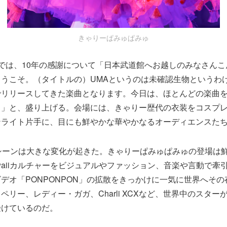
きゃりーぱみゅぱみゅ
では、10年の感謝について「日本武道館へお越しのみなさんこ
うこそ。（タイトルの）UMAというのは未確認生物というわけ
でリリースしてきた楽曲となります。今日は、ほとんどの楽曲
？」と、盛り上げる。会場には、きゃりー歴代の衣装をコスプ
ンライト片手に、目にも鮮やかな華やかなるオーディエンスた
シーンは大きな変化が起きた。きゃりーぱみゅぱみゅの登場は
waiiカルチャーをビジュアルやファッション、音楽や言動で牽引し
デオ「PONPONPON」の拡散をきっかけに一気に世界へそ
ペリー、レディー・ガガ、Charli XCXなど、世界中のスター
受けているのだ。