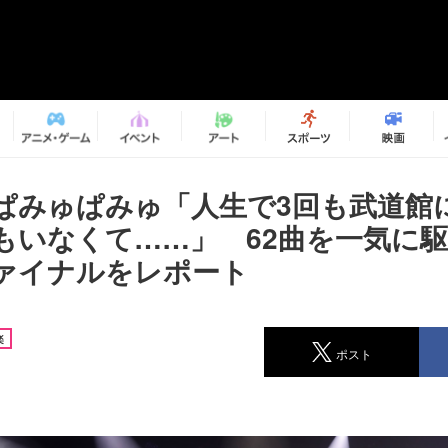
ぱみゅぱみゅ「人生で3回も武道館
もいなくて……」 62曲を一気に
ァイナルをレポート
楽
ポスト