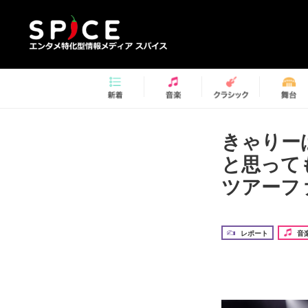
きゃりー
と思って
ツアーフ
レポート
音