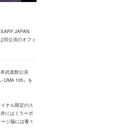
RY JAPAN
記事では同公演のオフィ
日本武道館公演
- UMA 105』を
ファイナル限定のス
天井にはミラーボ
テージ脇には毒々