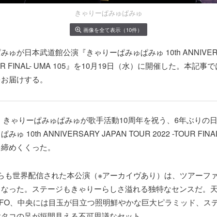
きゃりーぱみゅぱみゅ
画像を全て表示（10件）
ゅが日本武道館公演『きゃりーぱみゅぱみゅ 10th ANNIVERSA
-TOUR FINAL- UMA 105』を10月19日（水）に開催した。本
をお届けする。
）、きゃりーぱみゅぱみゅが歌手活動10周年を祝う、6年ぶりの
10th ANNIVERSARY JAPAN TOUR 2022 -TOUR FINAL
を締めくくった。
nectからも世界配信された本公演（※アーカイヴあり）は、ツアー
となった。ステージもきゃりーらしさ溢れる独特なセンスだ。
FO、中央には目玉が目立つ照明鮮やかな巨大ピラミッド、ス
大タコの足が垣間見える不可思議なセット。