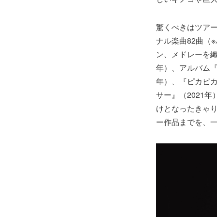
驚くべきはツア
ナル楽曲82曲（
ン、メドレーを織
年）、アルバム『
年）、『ピカピカ
サー』（2021
けとなったきゃり
ー作品までを、