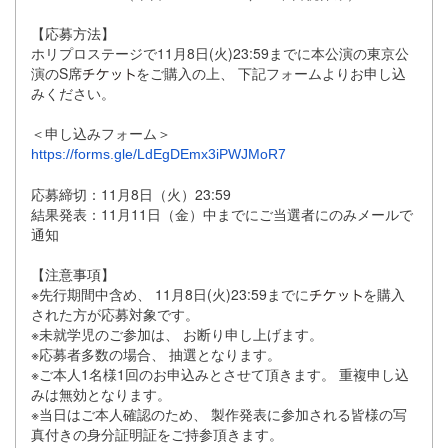
【応募方法】
ホリプロステージで11月8日(火)23:
59までに本公演の東京公
演のS席
をご購入の上、 下記フォームよりお申し込
みください。
＜申し込みフォーム＞
https://forms.gle/LdEgDEmx3iPWJMoR7
応募締切：11月8日（火）23:59
結果発表：11月11日（金）
中までにご当選者にのみメールで
通知
【注意事項】
※先行期間中含め、 11月8日(火)23:
59までに
を購入
された方が応募対象です。
※未就学児のご参加は、 お断り申し上げます。
※応募者多数の場合、 抽選となります。
※ご本人1名様1回のお申込みとさせて頂きます。 重複申し込
みは無効となります。
※当日はご本人確認のため、 製作発表に参加される皆様の写
真付きの身分証明証をご持参頂きま
す。