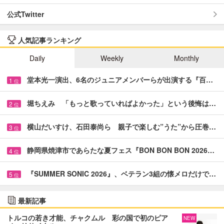
公式Twitter
人気記事ランキング
Daily
Weekly
Monthly
堂本光一演出、6名のジュニアメンバーらが出演する『百…
1
位
堀ちえみ 「もっと歌っていればよかった」という後悔は…
2
位
横山だいすけ、石田泰尚ら 親子で楽しむ”うた”から圧巻…
3
位
静岡県焼津市であらたな夏フェス『BON BON BON 2026…
4
位
『SUMMER SONIC 2026』、ベテラン3組の懐メロだけで…
5
位
最新記事
トルコの若き才能、チャクムル 彩の国で初のピア
NEW