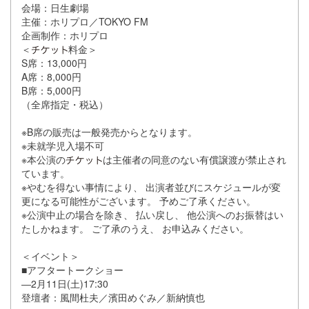
会場：日生劇場
主催：ホリプロ／TOKYO FM
企画制作：ホリプロ
＜
料金＞
S席：13,000円
A席：8,000円
B席：5,000円
（全席指定・税込）
※B席の販売は一般発売からとなります。
※未就学児入場不可
※
本公演の
は主催者の同意のない有償譲渡が禁止され
ていま
す。
※やむを得ない事情により、 出演者並びにスケジュールが変
更になる可能性がございます。 予めご了承ください。
※公演中止の場合を除き、 払い戻し、 他公演へのお振替はい
たしかねます。 ご了承のうえ、 お申込みください。
＜イベント＞
■アフタートークショー
―2月11日(土)17:30
登壇者：風間杜夫／濱田めぐみ／新納慎也