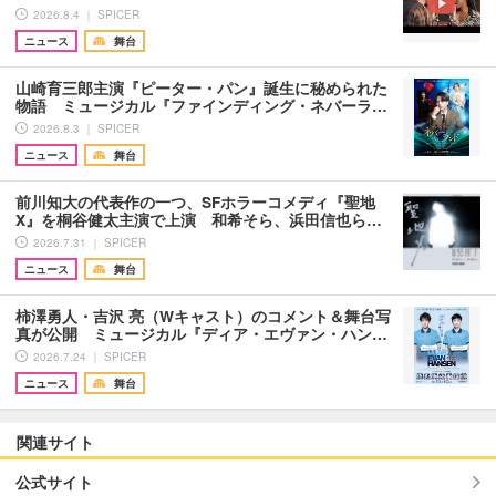
2026.8.4 ｜ SPICER
ニュース
舞台
山崎育三郎主演『ピーター・パン』誕生に秘められた
物語 ミュージカル『ファインディング・ネバーラ…
2026.8.3 ｜ SPICER
ニュース
舞台
前川知大の代表作の一つ、SFホラーコメディ『聖地
X』を桐谷健太主演で上演 和希そら、浜田信也ら…
2026.7.31 ｜ SPICER
ニュース
舞台
柿澤勇人・吉沢 亮（Wキャスト）のコメント＆舞台写
真が公開 ミュージカル『ディア・エヴァン・ハン…
2026.7.24 ｜ SPICER
ニュース
舞台
関連サイト
公式サイト