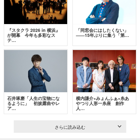
『スタクラ 2026 in 横浜』
「同窓会にはしたくない」
が開幕 今年も多彩なス
――15年ぶりに集う「第…
テ…
石井琢磨「人生の宝物にな
横内謙介×みょんふぁ×糸あ
るように」 初披露曲やレ
やつり人形一糸座 創作
ア…
人…
さらに読み込む