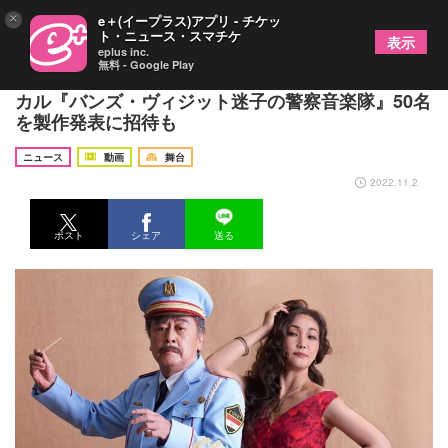
×
e＋(イープラス)アプリ - チケッ
ト・ニュース・スマチケ
表示
eplus inc.
無料 - Google Play
濱田めぐみ＆新納慎也の歌唱動画が公開 ミュージ
カル『バンズ・ヴィジット迷子の警察音楽隊』50名
を製作発表に招待も
ニュース
動画
舞台
2022.11.2
ポスト
シェア
送る