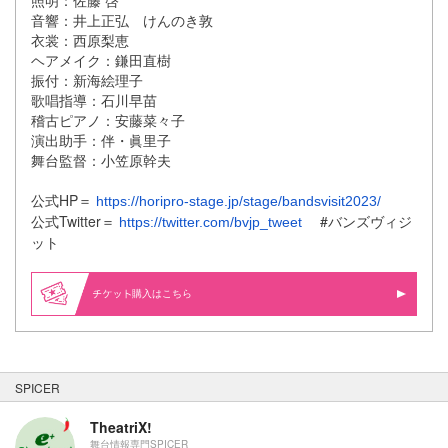
照明：佐藤 啓
音響：井上正弘 けんのき敦
衣裳：西原梨恵
ヘアメイク：鎌田直樹
振付：新海絵理子
歌唱指導：石川早苗
稽古ピアノ：安藤菜々子
演出助手：伴・眞里子
舞台監督：小笠原幹夫
公式HP＝
https://horipro-stage.jp/stage/bandsvisit2023/
公式Twitter＝
#バンズヴィジ
https://twitter.com/bvjp_tweet
ット
購入はこちら
SPICER
TheatriX!
舞台情報専門SPICER