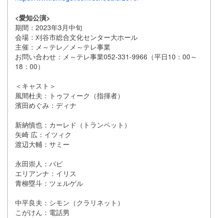
<愛知公演>
期間：2023年3月中旬
会場：刈谷市総合文化センター大ホール
主催：メ～テレ／メ～テレ事業
お問い合わせ：メ～テレ事業052-331-9966（
平日10：00～
18：00）
＜キャスト＞
風間杜夫：トゥフィーク（指揮者）
濱田めぐみ：ディナ
新納慎也：カーレド（トランペット）
矢崎 広：イツィク
渡辺大輔：サミー
永田崇人：パピ
エリアンナ：イリス
青柳塁斗：ツェルゲル
中平良夫：シモン（クラリネット）
こがけん：電話男