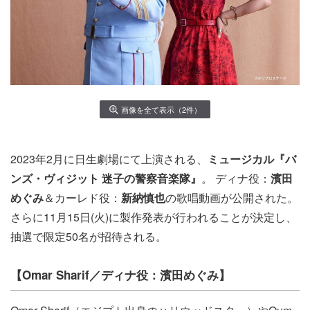
画像を全て表示（2件）
2023年2月に日生劇場にて上演される、
ミュージカル『バ
ンズ・ヴィジット 迷子の警察音楽隊』
。 ディナ役：
濱田
めぐみ
＆カーレド役：
新納慎也
の歌唱動画が公開された。
さらに11月15日(
火
)に製作発表が行われることが決定し、
抽選で限定50名が招待される。
【Omar Sharif／ディナ役：濱田めぐみ】