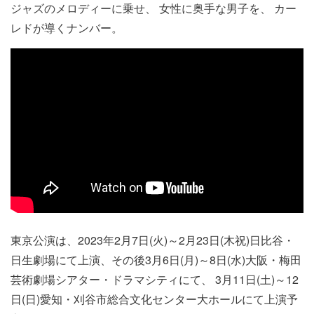
ジャズのメロディーに乗せ、 女性に奥手な男子を、 カー
レドが導くナンバー。
東京公演は、2023年2月7日(火)～2月23日(木祝)日比谷・
日生劇場にて上演、その後3月6日(月)～8日(水)大阪・梅田
芸術劇場シアター・ドラマシティにて、 3月11日(土)～12
日(日)愛知・刈谷市総合文化センター大ホールにて上演予