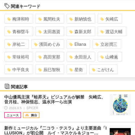
関連キーワード
梅津和時
風間杜夫
新納慎也
矢崎広
青柳塁斗
太田惠資
森新太郎
渡辺大輔
岸祐二
濱田めぐみ
Eliana
立岩潤三
常味裕司
髙田実那
永田崇人
山﨑薫
中平良夫
辰巳智秋
星衛
こがけん
関連記事
中山優馬主演『蛙昇天』ビジュアルが解禁 矢崎広、
音月桂、神保悟志、温水洋一ら出演
2026.8.5 ｜ SPICER
ニュース
舞台
新作ミュージカル『二コラ・テスラ』より主要楽曲「I
LLUSION」が初公開 ルイ・マスケル＆ジョー…