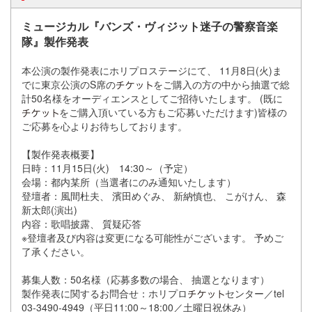
ミュージカル『バンズ・ヴィジット迷子の警察音楽
隊』製作発表
本公演の製作発表にホリプロステージにて、 11月8日(火)
ま
でに東京公演のS席の
をご購入の方の中から抽選で総
計
50名様をオーディエンスとしてご招待いたします。 (既に
をご購入頂いている方もご応募いただけます)
皆様の
ご応募を心よりお待ちしております。
【製作発表概要】
日時：11月15日(火) 14:30～（予定）
会場：都内某所（当選者にのみ通知いたします）
登壇者：風間杜夫、 濱田めぐみ、 新納慎也、 こがけん、 森
新太郎(演出)
内容：歌唱披露、 質疑応答
※登壇者及び内容は変更になる可能性がございます。 予めご
了承ください。
募集人数：50名様（応募多数の場合、 抽選となります）
製作発表に関するお問合せ：ホリプロ
センター／tel
03-3490-4949（平日11:00～18:00／
土曜日祝休み）