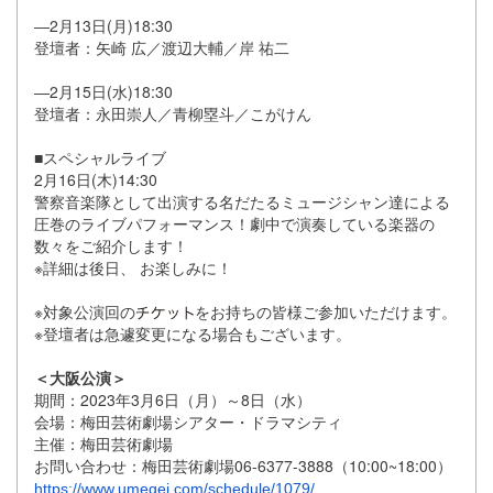
―2月13日(月)18:30
登壇者：矢崎 広／渡辺大輔／岸 祐二
―2月15日(水)18:30
登壇者：永田崇人／青柳塁斗／こがけん
■スペシャルライブ
2月16日(木)14:30
警察音楽隊として出演する名だたるミュージシャン達による
圧巻の
ライブパフォーマンス！
劇中で演奏している楽器の
数々をご紹介します！
※詳細は後日、 お楽しみに！
※対象公演回の
をお持ちの皆様ご参加いただけます。
※登壇者は急遽変更になる場合もございます。
＜大阪公演＞
期間：2023年3月6日（月）～8日（水）
会場：梅田芸術劇場シアター・ドラマシティ
主催：梅田芸術劇場
お問い合わせ：梅田芸術劇場06-6377-3888（10:
00~18:00）
https://www.umegei.com/schedule/1079/