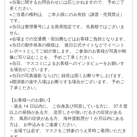
※当落に関するお問合わせには応じかねますので、 予めご了
承ください。
※ご当選の権利は、 ご本人様にのみ有効（譲渡・売買禁止）
です。
※当日は整理番号による座席指定です。 先着順ではございま
せん。
※会場までの交通費・宿泊費などはお客様ご負担となります。
※当日の製作発表の模様は、 後日公式サイトなどでイベント
レポートとしてご紹介致します。 ご参加のお客様が写真や映
像に写り込むことを、 予めご了承ください。
※当日、 マスコミによるお客様へのインタビューをお願いす
る場合がござい
ます。
※当日の写真撮影 ならびに 録音は固くお断り申し上げます。
※開演後の途中入場はお断りする場合がございます。 予めご
了承ください。
【お客様へのお願い】
・過去 14 日以内に、 ご自身及び同居している方に、 37.5 度
以上の発熱がある方、 息苦しさや強いだるさの症状がある
方、 風邪の症状がある方、 海外渡航歴が 1 か月以内にある
方は、 お申込みをご遠慮ください。
・会場では必ず、 マスクをご持参のうえ常時ご着用いただき
ます。