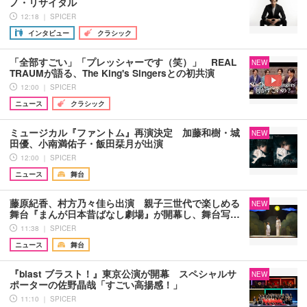
ノ・リサイタル
12:18 ｜ SPICER
インタビュー
クラシック
「全部すごい」「プレッシャーです（笑）」 REAL
NEW
TRAUMが語る、The King's Singersとの初共演
12:00 ｜ SPICER
ニュース
クラシック
ミュージカル『ファントム』再演決定 加藤和樹・城
NEW
田優、小南満佑子・飯田栞月が出演
12:00 ｜ SPICER
ニュース
舞台
藤原紀香、村方乃々佳ら出演 親子三世代で楽しめる
NEW
舞台『まんが日本昔ばなし劇場』が開幕し、舞台写…
11:38 ｜ SPICER
ニュース
舞台
『blast ブラスト！』東京公演が開幕 スペシャルサ
NEW
ポーターの佐野晶哉「すごい高揚感！」
11:10 ｜ SPICER