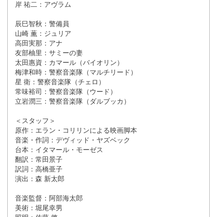
岸 祐二：アヴラム
辰巳智秋：警備員
山崎 薫：ジュリア
高田実那：アナ
友部柚里：サミーの妻
太田惠資：カマール（バイオリン）
梅津和時：警察音楽隊（マルチリード）
星 衛：警察音楽隊（チェロ）
常味裕司：警察音楽隊（ウード）
立岩潤三：警察音楽隊（ダルブッカ）
＜スタッフ＞
原作：エラン・コリリンによる映画脚本
音楽・作詞：デヴィッド・ヤズベック
台本：イタマール・モーゼス
翻訳：常田景子
訳詞：高橋亜子
演出：森 新太郎
音楽監督：阿部海太郎
美術：堀尾幸男