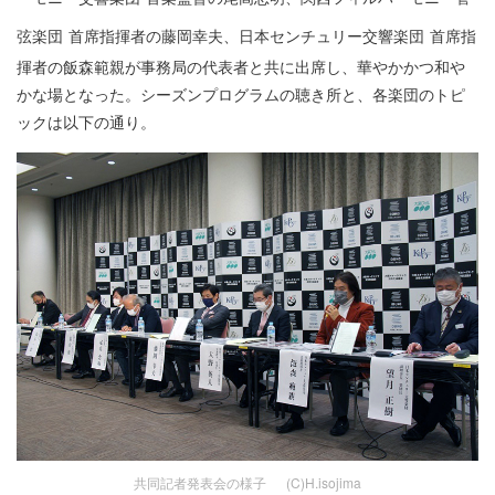
弦楽団
首席指揮者の藤岡幸夫、日本センチュリー交響楽団
首席指
揮者の飯森範親が事務局の代表者と共に出席し、華やかかつ和や
かな場となった。シーズンプログラムの聴き所と、各楽団のトピ
ックは以下の通り。
共同記者発表会の様子 (C)H.isojima