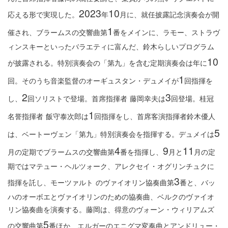
2023
10
応える形で実現した。
年
月に、就任披露記念演奏会が開
1
催され、ブラームスの交響曲第
番をメインに、ラモー、ストラヴ
ィンスキーといったバラエティに富んだ、鈴木らしいプログラム
10
が披露される。特別演奏会の「第九」を含む定期演奏会は年に
1
回。そのうち音楽監督のオーギュスタン・デュメイが
回指揮を
2
3
し、
回ソリストで登場。首席指揮者
藤岡幸夫は
回登場。桂冠
1
名誉指揮者
飯守泰次郎は
回指揮をし、首席客演指揮者鈴木優人
5
は、ベートーヴェン「第九」特別演奏会を指揮する。デュメイは
4
9
11
月の定期でブラームスの交響曲第
番を指揮し、
月と
月の定
期ではマテュー・ヘルツォーク、アレクセイ・オグリンチュクに
3
指揮を託し、モーツァルト
のヴァイオリン協奏曲第
番と、バッ
ハのオーボエとヴァイオリンのための協奏曲、ベルクのヴァイオ
リン協奏曲を演奏する。藤岡は、得意のヴォーン・ウィリアムズ
5
の交響曲第
番ほか、エルガーのエニグマ変奏曲とアンドリュー・