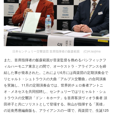
日本センチュリー交響楽団 首席指揮者の飯森範親 (C)H.isojima
また、首席指揮者の飯森範親が音楽監督を務めるパシフィックフ
ィルハーモニア東京との間で、オーケストラ・アライアンスを締
結した事が発表された。これにより6月には両楽団の定期演奏会で
リヒャルト・シュトラウスの大曲「アルプス交響曲」の合同演奏
を実施し、11月の定期演奏会では、世界的チェロ奏者アントニ
オ・メネセスを共同招聘し、センチュリーではリヒャルト・シュ
トラウスの交響詩「ドン・キホーテ」を首席客演ヴィオラ奏者 須
田祥子と共にソリストとして登場する。秋山が指揮する「英雄」
の近衛秀麿編曲版も、アライアンスの一環で、両楽団で、生誕125