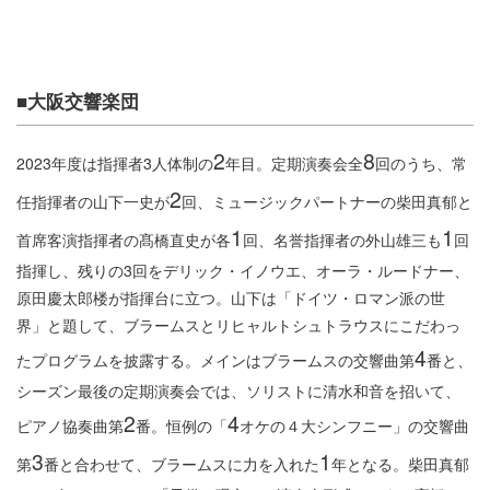
■大阪交響楽団
2
8
2023年度は指揮者3人体制の
年目。定期演奏会全
回のうち、常
2
任指揮者の山下一史が
回、ミュージックパートナーの柴田真郁と
1
1
首席客演指揮者の髙橋直史が各
回、名誉指揮者の外山雄三も
回
指揮し、残りの3回をデリック・イノウエ、オーラ・ルードナー、
原田慶太郎楼が指揮台に立つ。山下は「ドイツ・ロマン派の世
界」と題して、ブラームスとリヒャルトシュトラウスにこだわっ
4
たプログラムを披露する。メインはブラームスの交響曲第
番と、
シーズン最後の定期演奏会では、ソリストに清水和音を招いて、
2
4
ピアノ協奏曲第
番。恒例の「
オケの４大シンフニー」の交響曲
3
1
第
番と合わせて、ブラームスに力を入れた
年となる。柴田真郁