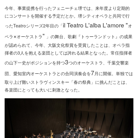
今年、事業提携を行ったフェニーチェ堺では、来年度より定期的
にコンサートを開催する予定だとか。堺シティオペラと共同で行
il Teatro L'alba L'amore "
ったTeatroシリーズ2年目の「
オ
×
"
ペラ
オーケストラ
」の舞台、歌劇『トゥーランドット』の成果
が認められて、今年、大阪文化祭賞を受賞したことは、オペラ指
揮者の3人を抱える楽団としては誇れる結果となった。常任指揮者
3
の山下一史がポジションを持つ
つのオーケストラ、千葉交響楽
7
団、愛知室内オーケストラとの合同演奏会を
月に開催。単独では
取り上げ難いストラヴィンスキー「春の祭典」に挑んだことは、
各楽団にとっても大いに刺激となった。