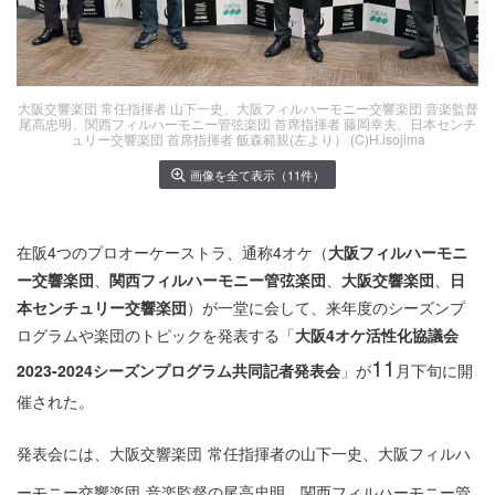
大阪交響楽団 常任指揮者 山下一史、大阪フィルハーモニー交響楽団 音楽監督
尾高忠明、関西フィルハーモニー管弦楽団 首席指揮者 藤岡幸夫、日本センチ
ュリー交響楽団 首席指揮者 飯森範親(左より） (C)H.isojima
画像を全て表示（11件）
在阪4つのプロオーケーストラ、通称4オケ（
大阪フィルハーモニ
ー交響楽団
、
関西フィルハーモニー管弦楽団
、
大阪交響楽団
、
日
本センチュリー交響楽団
）が一堂に会して、来年度のシーズンプ
ログラムや楽団のトピックを発表する「
大阪4オケ活性化協議会
11
2023-2024シーズンプログラム共同記者発表会
」が
月下旬に開
催された。
発表会には、大阪交響楽団
常任指揮者の山下一史、大阪フィルハ
ーモニー交響楽団
音楽監督の尾高忠明、関西フィルハーモニー管