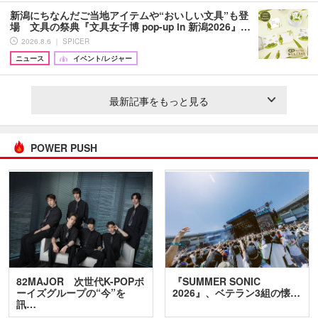
新潟にちなんだご当地アイテムや“おいしい文具”も登
場 文具の祭典『文具女子博 pop-up in 新潟2026』…
2026.8.6 ｜ SPICER
ニュース
イベント/レジャー
最新記事をもっと見る
POWER PUSH
82MAJOR 次世代K-POPボ
『SUMMER SONIC
ーイズグループの“今”を
2026』、ベテラン3組の懐…
訊…