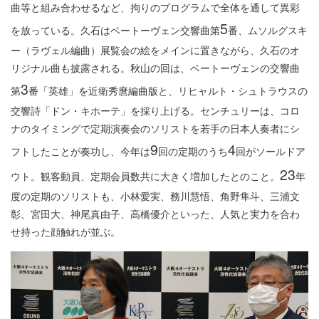
曲等と組み合わせるなど、拘りのプログラムで全体を通して異彩
5
を放っている。久石はベートーヴェン交響曲第
番、ムソルグスキ
ー（ラヴェル編曲）展覧会の絵をメインに置きながら、久石のオ
リジナル曲も披露される。秋山の回は、ベートーヴェンの交響曲
3
第
番「英雄」を近衛秀麿編曲版と、リヒャルト・シュトラウスの
交響詩「ドン・キホーテ」を採り上げる。センチュリーは、コロ
ナのタイミングで定期演奏会のソリストを若手の日本人奏者にシ
9
4
フトしたことが奏功し、今年は
回の定期のうち
回がソールドア
23
ウト。観客動員、定期会員数共に大きく増加したとのこと。
年
度の定期のソリストも、小林愛実、務川慧悟、角野隼斗、三浦文
彰、宮田大、神尾真由子、高橋優介といった、人気と実力を合わ
せ持った顔触れが並ぶ。