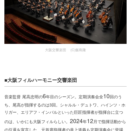
大阪交響楽団 (C)飯島隆
■大阪フィルハーモニー交響楽団
6
10
音楽監督
尾高忠明の
年目のシーズン。定期演奏会全
回のう
ち、尾高が指揮するのは3回。シャルル・デュトワ、ハインツ・ホ
リガー、エリアフ・インバルといった巨匠指揮者が指揮台に立つ
2024
12
のは、いかにも大阪フィルらしい。
年
月で指揮活動から
の引退を宣言した、元首席指揮者の井上道義も定期演奏会に登場