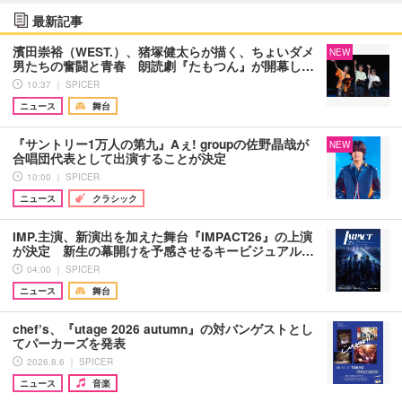
最新記事
濱田崇裕（WEST.）、猪塚健太らが描く、ちょいダメ
NEW
男たちの奮闘と青春 朗読劇『たもつん』が開幕し…
10:37 ｜ SPICER
ニュース
舞台
『サントリー1万人の第九』Aぇ! groupの佐野晶哉が
NEW
合唱団代表として出演することが決定
10:00 ｜ SPICER
ニュース
クラシック
IMP.主演、新演出を加えた舞台『IMPACT26』の上演
が決定 新生の幕開けを予感させるキービジュアル…
04:00 ｜ SPICER
ニュース
舞台
chef’s、『utage 2026 autumn』の対バンゲストとし
てパーカーズを発表
2026.8.6 ｜ SPICER
ニュース
音楽