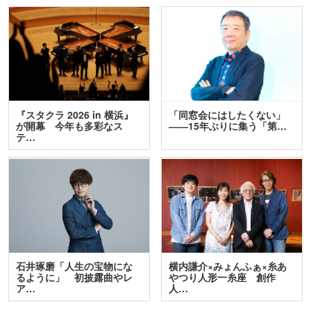
『スタクラ 2026 in 横浜』
「同窓会にはしたくない」
が開幕 今年も多彩なス
――15年ぶりに集う「第…
テ…
石井琢磨「人生の宝物にな
横内謙介×みょんふぁ×糸あ
るように」 初披露曲やレ
やつり人形一糸座 創作
ア…
人…