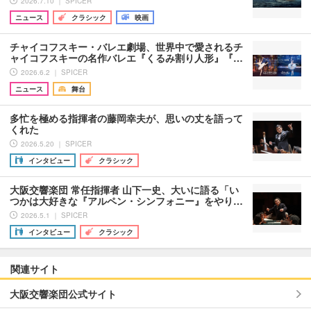
2026.7.10 ｜ SPICER
ニュース
クラシック
映画
チャイコフスキー・バレエ劇場、世界中で愛されるチ
ャイコフスキーの名作バレエ『くるみ割り人形』『…
2026.6.2 ｜ SPICER
ニュース
舞台
多忙を極める指揮者の藤岡幸夫が、思いの丈を語って
くれた
2026.5.20 ｜ SPICER
インタビュー
クラシック
大阪交響楽団 常任指揮者 山下一史、大いに語る「い
つかは大好きな『アルペン・シンフォニー』をやり…
2026.5.1 ｜ SPICER
インタビュー
クラシック
関連サイト
大阪交響楽団公式サイト