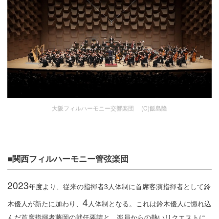
大阪フィルハーモニー交響楽団 (C)飯島隆
■関西フィルハーモニー管弦楽団
2023
年度より、従来の指揮者3人体制に首席客演指揮者として鈴
4
木優人が新たに加わり、
人体制となる。これは鈴木優人に惚れ込
んだ首席指揮者藤岡の就任要請と、楽員からの熱いリクエストに