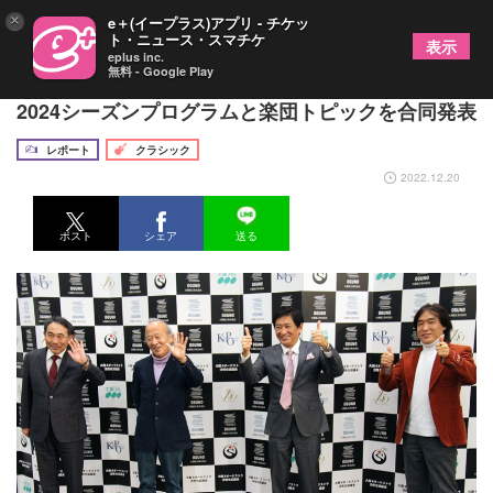
×
e＋(イープラス)アプリ - チケッ
ト・ニュース・スマチケ
表示
eplus inc.
無料 - Google Play
大阪に本拠を置く4つのプロオーケストラが、2023-
2024シーズンプログラムと楽団トピックを合同発表
レポート
クラシック
2022.12.20
ポスト
シェア
送る