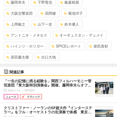
藤岡幸夫
下野竜也
飯森範親
大阪交響楽団
高関健
菊池洋子
上岡敏之
山下一史
鈴木優人
アントニオ・メネセス
オーギュスタン・デュメイ
ハインツ・ホリガー
SPICEレポート
柴田真郁
原田慶太楼
出口大地
関連記事
「一生の記憶に残る経験を」関西フィルハーモニー管
弦楽団『東大阪特別演奏会』開催、藤岡幸夫らオフ…
2026.7.14 ｜ SPICER
ニュース
クラシック
クリストファー・ノーランのSF超大作『インターステ
ラー』をフル・オーケストラの生演奏で体感 東京…