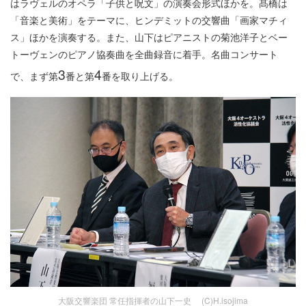
はラヴェルのオペラ「子供と呪文」の演奏会形式ほかを。髙橋は
「音楽と美術」をテーマに、ヒンデミットの交響曲「画家マチィ
ス」ほかを演奏する。また、山下はピアニストの菊池洋子とベー
トーヴェンのピアノ協奏曲を全曲録音に着手。名曲コンサート
3
4
で、まず第
番と第
番を取り上げる。
大阪交響楽団 常任指揮者の山下一史 (C)H.isojima