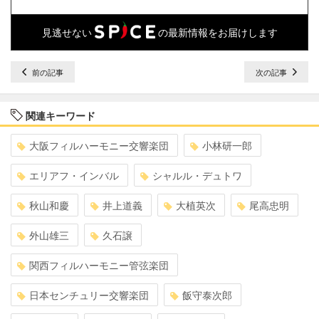
見逃せない
の最新情報をお届けします
前の記事
次の記事
関連キーワード
大阪フィルハーモニー交響楽団
小林研一郎
エリアフ・インバル
シャルル・デュトワ
秋山和慶
井上道義
大植英次
尾高忠明
外山雄三
久石譲
関西フィルハーモニー管弦楽団
日本センチュリー交響楽団
飯守泰次郎