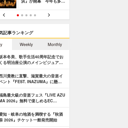
浜』が開幕 今年も多…
あやつり人
気記事ランキング
ly
Weekly
Monthly
坂本冬美、歌手生活40周年記念でお
くる明治座公演のメインビジュア…
西川貴教に直撃、滋賀最大の音楽イ
ベント『FEST. INAZUMA』に懸…
福島最大級の音楽フェス『LIVE AZU
MA 2026』無料で楽しめるEC…
愛知・岐阜の地酒を満喫する『秋酒
祭 2026』チケット一般発売開始