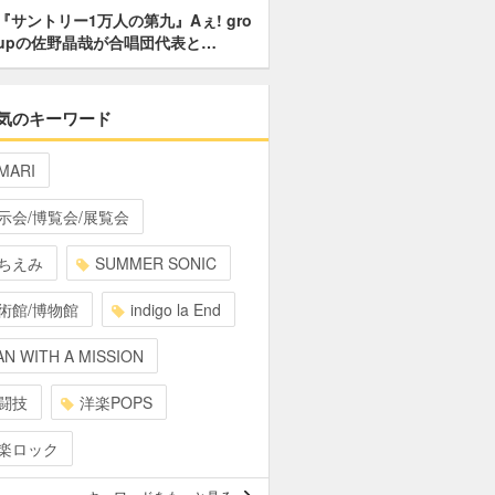
『サントリー1万人の第九』Aぇ! gro
upの佐野晶哉が合唱団代表と…
気のキーワード
MARI
示会/博覧会/展覧会
ちえみ
SUMMER SONIC
術館/博物館
indigo la End
N WITH A MISSION
闘技
洋楽POPS
楽ロック