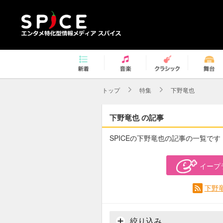
トップ
特集
下野竜也
下野竜也 の記事
SPICEの下野竜也の記事の一覧です
イープ
下野
絞り込み