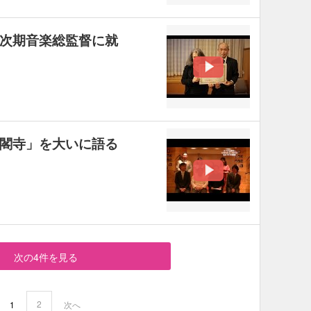
次期音楽総監督に就
閣寺」を大いに語る
次の4件を見る
2
1
次へ