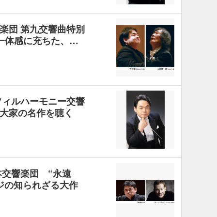
楽団 第九交響曲特別
の一体感に充ちた、…
フィルハーモニー交響
大家の名作を聴く
本交響楽団 “永遠
ジの知られざる大作