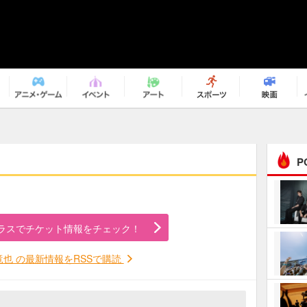
P
まるで原作の世界から飛
び出してきたよう！ 圧…
ラスでチケット情報をチェック！
ｅｐｌｕｓ ｗｅｅｋｅ
ｎｄ ｃｌｕｂ
竜也 の最新情報をRSSで購読
ＲｅｏＮａ“ピルグリム”