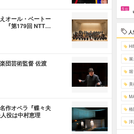
5
位
えオール・ベートー
『第179回 NTT…
人
HI
展
楽団芸術監督 佐渡
堀
美
MA
名作オペラ『蝶々夫
格
夫人役は中村恵理
洋