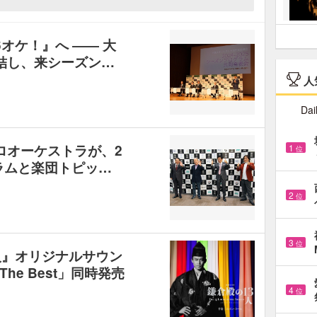
オケ！』へ ―― 大
結し、来シーズン…
人
Dai
ロオーケストラが、2
1
位
グラムと楽団トピッ…
2
位
3
位
人』オリジナルサウン
e Best」同時発売
4
位