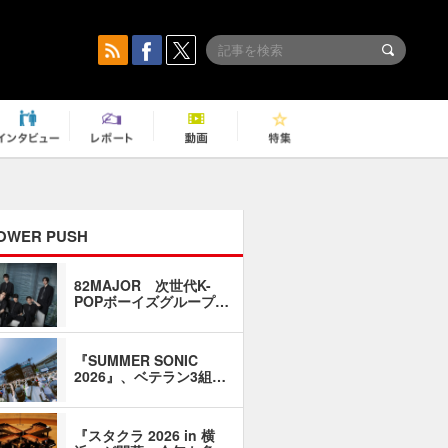
OWER PUSH
82MAJOR 次世代K-
「同窓会に
POPボーイズグループ…
い」――1
『SUMMER SONIC
石井琢磨「
2026』、ベテラン3組…
なるように
『スタクラ 2026 in 横
横内謙介×