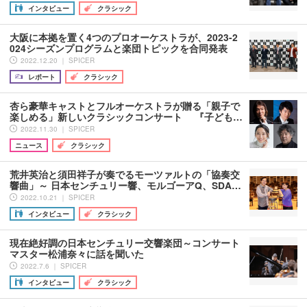
インタビュー
クラシック
大阪に本拠を置く4つのプロオーケストラが、2023-2
024シーズンプログラムと楽団トピックを合同発表
2022.12.20 ｜ SPICER
レポート
クラシック
杏ら豪華キャストとフルオーケストラが贈る「親子で
楽しめる」新しいクラシックコンサート 『子ども…
2022.11.30 ｜ SPICER
ニュース
クラシック
荒井英治と須田祥子が奏でるモーツァルトの「協奏交
響曲」～ 日本センチュリー響、モルゴーアQ、SDA…
2022.10.21 ｜ SPICER
インタビュー
クラシック
現在絶好調の日本センチュリー交響楽団～コンサート
マスター松浦奈々に話を聞いた
2022.7.6 ｜ SPICER
インタビュー
クラシック