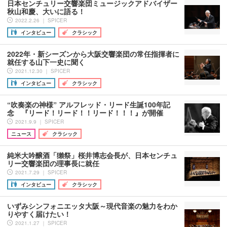
日本センチュリー交響楽団ミュージックアドバイザー
秋山和慶、大いに語る！
2022.2.26 ｜ SPICER
インタビュー
クラシック
2022年・新シーズンから大阪交響楽団の常任指揮者に
就任する山下一史に聞く
2021.12.30 ｜ SPICER
インタビュー
クラシック
“吹奏楽の神様” アルフレッド・リード生誕100年記
念 『リード！リード！！リード！！！』が開催
2021.9.9 ｜ SPICER
ニュース
クラシック
純米大吟醸酒「獺祭」桜井博志会長が、日本センチュ
リー交響楽団の理事長に就任
2021.7.29 ｜ SPICER
インタビュー
クラシック
いずみシンフォニエッタ大阪～現代音楽の魅力をわか
りやすく届けたい！
2021.1.27 ｜ SPICER