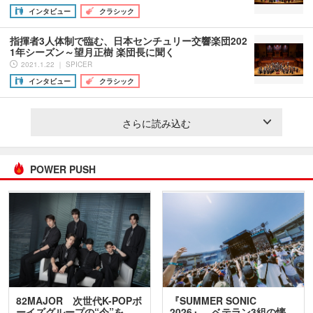
インタビュー
クラシック
指揮者3人体制で臨む、日本センチュリー交響楽団202
1年シーズン～望月正樹 楽団長に聞く
2021.1.22 ｜ SPICER
インタビュー
クラシック
さらに読み込む
POWER PUSH
82MAJOR 次世代K-POPボ
『SUMMER SONIC
ーイズグループの“今”を
2026』、ベテラン3組の懐…