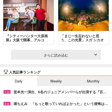
『シティーハンター大原画
「まじ一生忘れないと思
展』大阪で開幕、アルコ
う、この光景」スガ シカオ
＆…
と…
さらに読み込む
人気記事ランキング
Daily
Weekly
Monthly
堂本光一演出、6名のジュニアメンバーらが出演する『百…
1
位
堀ちえみ 「もっと歌っていればよかった」という後悔は…
2
位