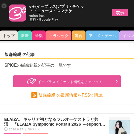
×
e＋(イープラス)アプリ - チケッ
ト・ニュース・スマチケ
表示
eplus inc.
無料 - Google Play
トップ
新着
音楽
クラシック
舞台
アニメ・ゲーム
イベン
飯森範親 の記事
SPICEの飯森範親の記事の一覧です
イープラスでチケット情報をチェック！
飯森範親 の最新情報をRSSで購読
ELAIZA、キャリア初となるフルオーケストラと共
演 『ELAIZA Symphonic Portrait 2026 ～euphori…
2026.6.27 ｜ SPICER