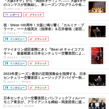
『大阪4オケ』から『関西6オケ！』へ ―― 大阪4オケ
のコンマスが初集結し、来シーズンプログラムや各…
2023.12.22 ｜ SPICER
レポート
クラシック
祝・Shion 100周年！大阪に鳴り響く「カルミナ・ブ
ラーナ」ーー大植英次（指揮者）＆石井徹哉（楽団…
2023.6.17 ｜ SPICER
インタビュー
クラシック
ヴァイオリン成田達輝にきく『Best of チャイコフス
キー』 飯森範親＆日本センチュリー交響楽団によ…
2023.5.3 ｜ SPICER
インタビュー
クラシック
2023年度シーズン最初の定期演奏会を指揮する、日本
センチュリー交響楽団ミュージックアドバイザー秋…
2023.4.1 ｜ SPICER
インタビュー
クラシック
日本センチュリー交響楽団とパシフィックフィルハー
モニア東京が、アライアンスを締結～両楽団長に提…
2022.12.28 ｜ SPICER