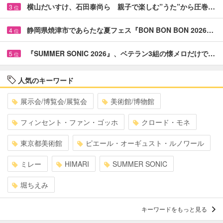
横山だいすけ、石田泰尚ら 親子で楽しむ”うた”から圧巻…
3
位
静岡県焼津市であらたな夏フェス『BON BON BON 2026…
4
位
『SUMMER SONIC 2026』、ベテラン3組の懐メロだけで…
5
位
人気のキーワード
展示会/博覧会/展覧会
美術館/博物館
フィンセント・ファン・ゴッホ
クロード・モネ
東京都美術館
ピエール・オーギュスト・ルノワール
ミレー
HIMARI
SUMMER SONIC
堀ちえみ
キーワードをもっと見る