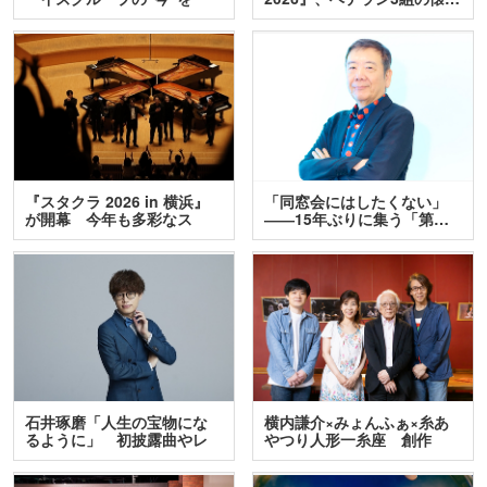
訊…
『スタクラ 2026 in 横浜』
「同窓会にはしたくない」
が開幕 今年も多彩なス
――15年ぶりに集う「第…
テ…
石井琢磨「人生の宝物にな
横内謙介×みょんふぁ×糸あ
るように」 初披露曲やレ
やつり人形一糸座 創作
ア…
人…