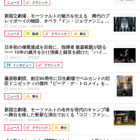
ニュース
クラシック
新国立劇場、モーツァルトの魅力を伝える 稀代のプ
レイボーイの物語、オペラ『ドン・ジョヴァンニ』…
2025.12.22 ｜ SPICER
ニュース
動画
クラシック
舞台
日本初の偉業達成を目前に、指揮者 飯森範親が語る
ーー 10年の歳月をかけ演奏と録音を続けた「ハイ…
2025.3.7 ｜ SPICER
インタビュー
クラシック
藤原歌劇団、創立90周年に日生劇場でベルカントの巨
匠ドニゼッティの傑作『ピーア・デ・トロメイ』を…
2024.9.3 ｜ SPICER
ニュース
舞台
新国立劇場、モーツァルトの名作を現代のキャンプ場
へ舞台を移した斬新な演出でおくる『コジ・ファン…
2024.3.6 ｜ SPICER
ニュース
クラシック
舞台