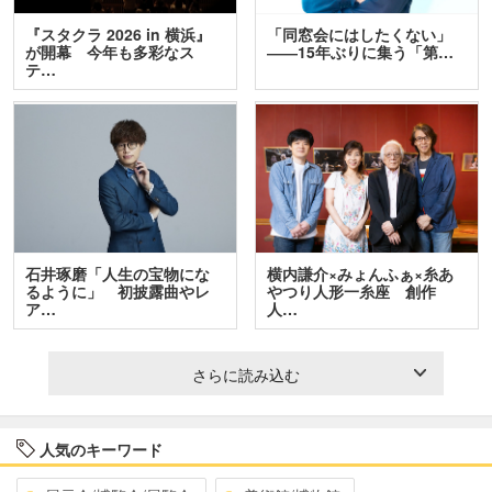
『スタクラ 2026 in 横浜』
「同窓会にはしたくない」
が開幕 今年も多彩なス
――15年ぶりに集う「第…
テ…
石井琢磨「人生の宝物にな
横内謙介×みょんふぁ×糸あ
るように」 初披露曲やレ
やつり人形一糸座 創作
ア…
人…
さらに読み込む
人気のキーワード