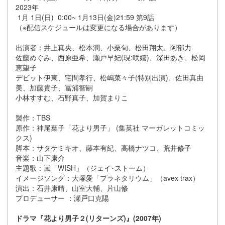
2023年
1月 1日(日) 0:00~ 1月13日(金)21:59 第9話
（※配信スケジュールは変更になる場合があります）
出演者：井上真央、松本潤、小栗旬、松田翔太、阿部力
佐藤めぐみ、西原亜希、瀬戸早妃(現:咲嬉)、深田あき、松岡
恵望子
デビット伊東、宅間孝行、松嶋菜々子(特別出演)、佐田真由
美、加藤貴子、冨浦智嗣
小林すすむ、石野真子、加賀まりこ
製作：TBS
原作：神尾葉子「花より男子」 (集英社 マーガレットコミッ
クス)
脚本：サタケミキオ、藤本有紀、高橋ナツコ、荒井修子
音楽：山下康介
主題歌：嵐「WISH」（ジェイ･ストーム）
イメージソング：大塚愛「プラネタリウム」（avex trax）
演出：石井康晴、山室大輔、片山修
プロデューサー ：瀬戸口克陽
ドラマ『花より男子２(リターンズ)』(2007年)