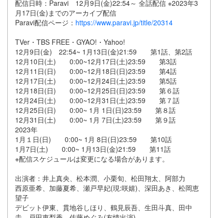
配信日時：Paravi 12月9日(金)22:54～ 全話配信 ※2023年3
月17日(金)までのアーカイブ配信
Paravi配信ページ：
https://www.paravi.jp/title/20314
TVer・TBS FREE・GYAO!・Yahoo!
12月9日(金) 22:54~ 1月13日(金)21:59 第1話、第2話
12月10日(土) 0:00~12月17日(土)23:59 第3話
12月11日(日) 0:00~12月18日(日)23:59 第4話
12月17日(土) 0:00~12月24日(土)23:59 第5話
12月18日(日) 0:00~12月25日(日)23:59 第６話
12月24日(土) 0:00~12月31日(土)23:59 第７話
12月25日(日) 0:00~ 1月 1日(日)23:59 第８話
12月31日(土) 0:00~ 1月 7日(土)23:59 第９話
2023年
1月１日(日) 0:00~ 1月 8日(日)23:59 第10話
1月7日(土) 0:00~ 1月13日(金)21:59 第11話
※配信スケジュールは変更になる場合があります。
出演者：井上真央、松本潤、小栗旬、松田翔太、阿部力
西原亜希、加藤夏希、瀬戸早妃(現:咲嬉)、深田あき、松岡恵
望子
デビット伊東、貫地谷しほり、鶴見辰吾、生田斗真、田中
圭、戸田恵梨香、佐藤めぐみ(友情出演)