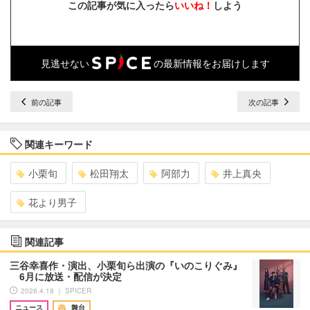
この記事が気に入ったら
いいね！
しよう
見逃せない
の最新情報をお届けします
前の記事
次の記事
関連キーワード
小栗旬
松田翔太
阿部力
井上真央
花より男子
関連記事
三谷幸喜作・演出、小栗旬ら出演の『いのこりぐみ』
6月に放送・配信が決定
2026.4.18 ｜ SPICER
ニュース
舞台