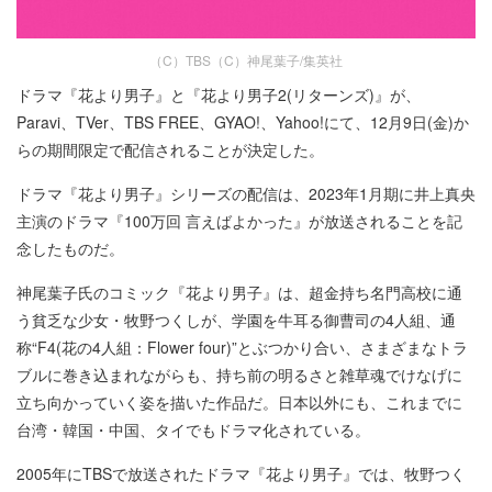
（C）TBS（C）神尾葉子/集英社
ドラマ『花より男子』と『花より男子2(リターンズ)』が、
Paravi、TVer、TBS FREE、GYAO!、Yahoo!にて、12月9日(金)か
らの期間限定で配信されることが決定した。
ドラマ『花より男子』シリーズの配信は、2023年1月期に井上真央
主演のドラマ『100万回 言えばよかった』が放送されることを記
念したものだ。
神尾葉子氏のコミック『花より男子』は、超金持ち名門高校に通
う貧乏な少女・牧野つくしが、学園を牛耳る御曹司の4人組、通
称“F4(花の4人組：Flower four)”とぶつかり合い、さまざまなトラ
ブルに巻き込まれながらも、持ち前の明るさと雑草魂でけなげに
立ち向かっていく姿を描いた作品だ。日本以外にも、これまでに
台湾・韓国・中国、タイでもドラマ化されている。
2005年にTBSで放送されたドラマ『花より男子』では、牧野つく