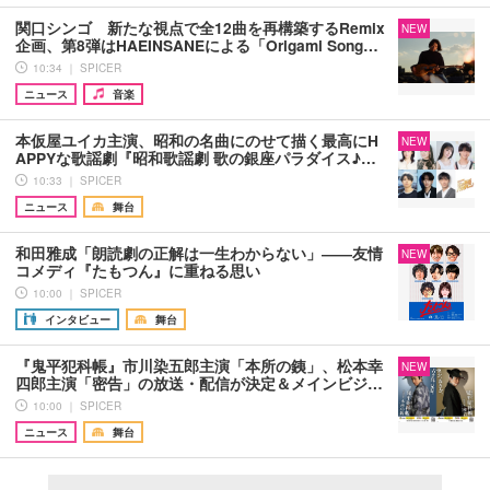
関口シンゴ 新たな視点で全12曲を再構築するRemix
NEW
企画、第8弾はHAEINSANEによる「Origami Song…
10:34 ｜ SPICER
ニュース
音楽
本仮屋ユイカ主演、昭和の名曲にのせて描く最高にH
NEW
APPYな歌謡劇『昭和歌謡劇 歌の銀座パラダイス♪…
10:33 ｜ SPICER
ニュース
舞台
和田雅成「朗読劇の正解は一生わからない」――友情
NEW
コメディ『たもつん』に重ねる思い
10:00 ｜ SPICER
インタビュー
舞台
『鬼平犯科帳』市川染五郎主演「本所の銕」、松本幸
NEW
四郎主演「密告」の放送・配信が決定＆メインビジ…
10:00 ｜ SPICER
ニュース
舞台