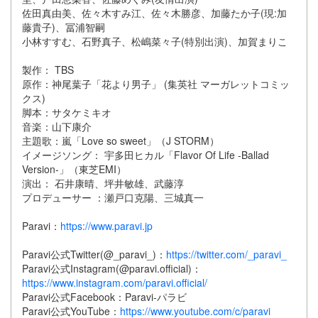
佐田真由美、佐々木すみ江、佐々木勝彦、加藤たか子(現:加
藤貴子)、冨浦智嗣
小林すすむ、石野真子、松嶋菜々子(特別出演)、加賀まりこ
製作： TBS
原作：神尾葉子「花より男子」 (集英社 マーガレットコミッ
クス)
脚本：サタケミキオ
音楽：山下康介
主題歌：嵐「Love so sweet」（J STORM）
イメージソング： 宇多田ヒカル「Flavor Of Life -Ballad
Version-」（東芝EMI）
演出： 石井康晴、坪井敏雄、武藤淳
プロデューサー ：瀬戸口克陽、三城真一
Paravi：
https://www.paravi.jp
Paravi公式Twitter(@_paravi_)：
https://twitter.com/_paravi_
Paravi公式Instagram(@paravi.official)：
https://www.instagram.com/paravi.official/
Paravi公式Facebook：Paravi-パラビ
Paravi公式YouTube：
https://www.youtube.com/c/paravi