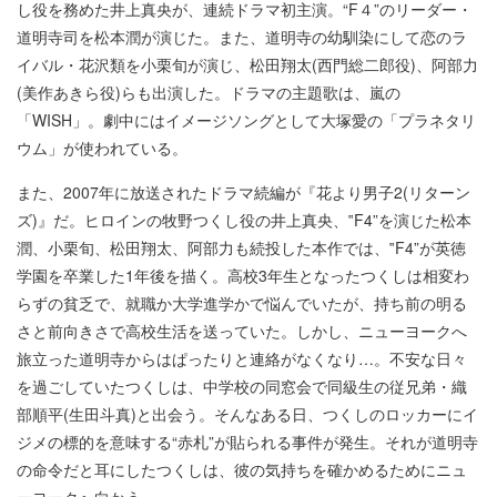
し役を務めた井上真央が、連続ドラマ初主演。“F４”のリーダー・
道明寺司を松本潤が演じた。また、道明寺の幼馴染にして恋のラ
イバル・花沢類を小栗旬が演じ、松田翔太(西門総二郎役)、阿部力
(美作あきら役)らも出演した。ドラマの主題歌は、嵐の
「WISH」。劇中にはイメージソングとして大塚愛の「プラネタリ
ウム」が使われている。
また、2007年に放送されたドラマ続編が『花より男子2(リターン
ズ)』だ。ヒロインの牧野つくし役の井上真央、‟F4”を演じた松本
潤、小栗旬、松田翔太、阿部力も続投した本作では、‟F4”が英徳
学園を卒業した1年後を描く。高校3年生となったつくしは相変わ
らずの貧乏で、就職か大学進学かで悩んでいたが、持ち前の明る
さと前向きさで高校生活を送っていた。しかし、ニューヨークへ
旅立った道明寺からはぱったりと連絡がなくなり…。不安な日々
を過ごしていたつくしは、中学校の同窓会で同級生の従兄弟・織
部順平(生田斗真)と出会う。そんなある日、つくしのロッカーにイ
ジメの標的を意味する“赤札”が貼られる事件が発生。それが道明寺
の命令だと耳にしたつくしは、彼の気持ちを確かめるためにニュ