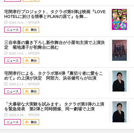
宅間孝行プロジェクト、タクラボ第5弾は映画『LOVE
HOTELに於ける情事とPLANの涯て』を舞…
2025.12.9 ｜ SPICER
ニュース
舞台
三谷幸喜の書き下ろし新作舞台が小栗旬主演で上演決
定 菊地凛子が初舞台に挑む
2025.10.8 ｜ SPICER
ニュース
舞台
宅間孝行による、タクラボ第4弾『裏切り者に愛をこ
めて』の上演が決定 阿部力、浜谷健司らが出演
2025.2.14 ｜ SPICER
ニュース
舞台
「大暴挙な大実験を試みます」 タクラボ第3弾の上演
を緊急発表 第2弾と同時開催、同一劇場で上演
2023.9.29 ｜ SPICER
ニュース
舞台