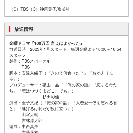
（C）TBS（C）神尾葉子/集英社
放送情報
金曜ドラマ『100万回 言えばよかった』
放送日時：2023年1月スタート 毎週金曜よる10:00～10:54
スタッフ：
製作：TBSスパークル
TBS
脚本：安達奈緒子（『きのう何食べた？』『おかえりモ
ネ』）
プロデューサー：磯山 晶（『俺の家の話』『恋する母た
ち』『恋はつづくよどこまでも』）
杉田彩佳
演出：金子文紀（『俺の家の話』『大恋愛〜僕を忘れる君
と』『逃げるは恥だが役に立つ』）
山室大輔
古林淳太郎
編成：中西真央
吉藤芽衣