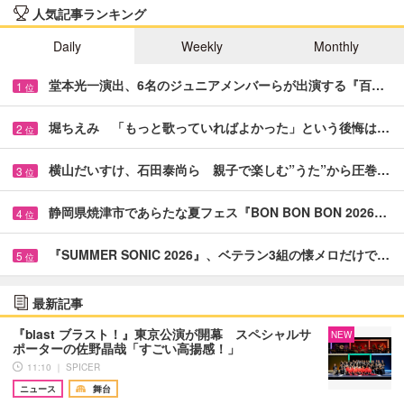
人気記事ランキング
Daily
Weekly
Monthly
堂本光一演出、6名のジュニアメンバーらが出演する『百…
1
位
堀ちえみ 「もっと歌っていればよかった」という後悔は…
2
位
横山だいすけ、石田泰尚ら 親子で楽しむ”うた”から圧巻…
3
位
静岡県焼津市であらたな夏フェス『BON BON BON 2026…
4
位
『SUMMER SONIC 2026』、ベテラン3組の懐メロだけで…
5
位
最新記事
『blast ブラスト！』東京公演が開幕 スペシャルサ
NEW
ポーターの佐野晶哉「すごい高揚感！」
11:10 ｜ SPICER
ニュース
舞台