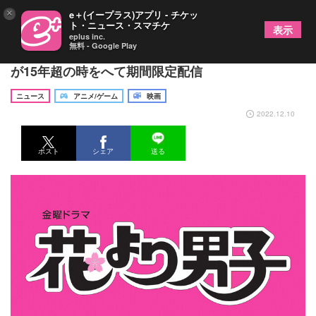
×
e＋(イープラス)アプリ - チケッ
ト・ニュース・スマチケ
表示
eplus inc.
無料 - Google Play
井上真央×松本潤、ドラマ『花より男子』シリーズ
が15年超の時をへて期間限定配信
ニュース
アニメ/ゲーム
映画
2022.12.10
ポスト
シェア
送る