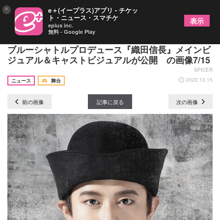
×
e＋(イープラス)アプリ - チケッ
ト・ニュース・スマチケ
表示
eplus inc.
無料 - Google Play
威厳と迫力のある織田信長（松田 岳）が印象的
ブルーシャトルプロデュース『織田信長』メインビ
ジュアル＆キャストビジュアルが公開 の画像7/15
SPICER
2022.12.15
ニュース
舞台
前の画像
記事に戻る
次の画像