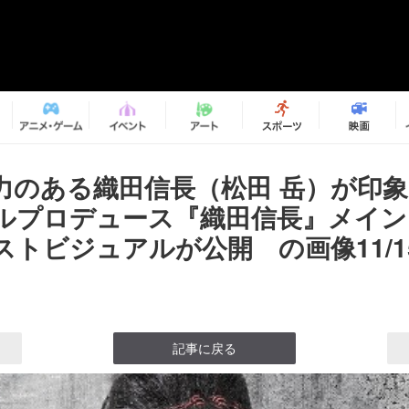
力のある織田信長（松田 岳）が印
ルプロデュース『織田信長』メイン
ストビジュアルが公開 の画像11/1
記事に戻る