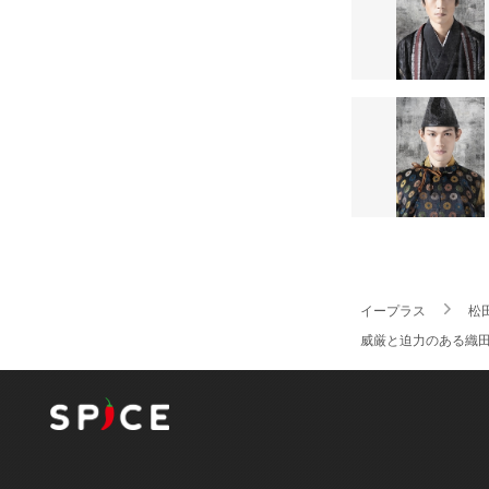
イープラス
松
威厳と迫力のある織