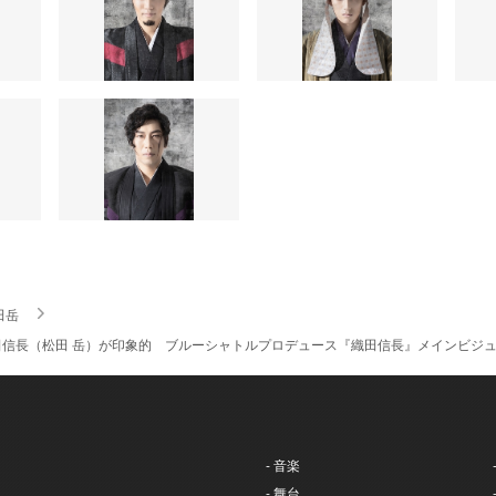
田岳
田信長（松田 岳）が印象的 ブルーシャトルプロデュース『織田信長』メインビ
- 音楽
- 舞台