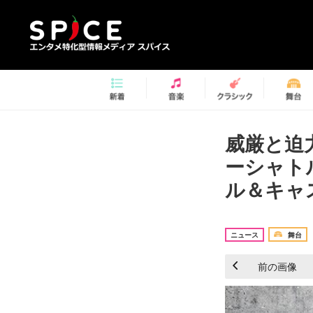
威厳と迫
ーシャト
ル＆キャ
ニュース
舞台
前の画像