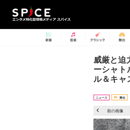
威厳と迫
ーシャト
ル＆キャ
ニュース
舞台
前の画像