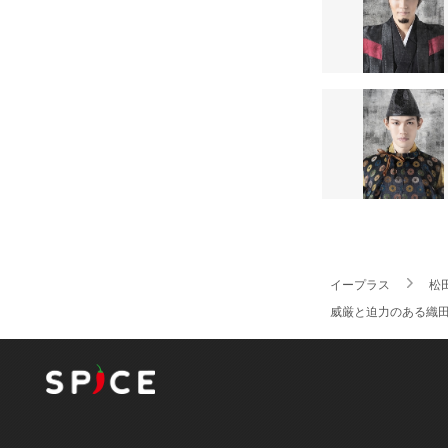
イープラス
松
威厳と迫力のある織