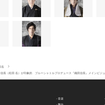
田岳
田信長（松田 岳）が印象的 ブルーシャトルプロデュース『織田信長』メインビ
- 音楽
- 舞台