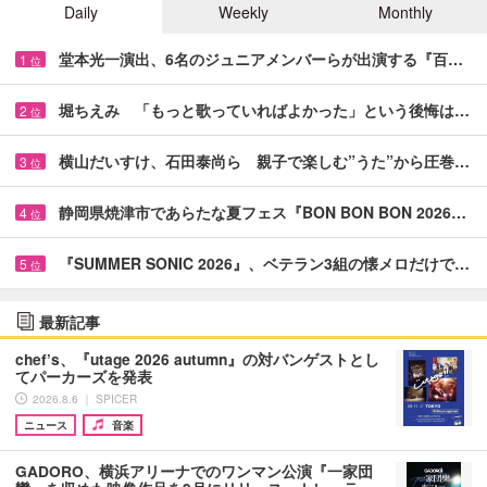
Daily
Weekly
Monthly
堂本光一演出、6名のジュニアメンバーらが出演する『百…
1
位
堀ちえみ 「もっと歌っていればよかった」という後悔は…
2
位
横山だいすけ、石田泰尚ら 親子で楽しむ”うた”から圧巻…
3
位
静岡県焼津市であらたな夏フェス『BON BON BON 2026…
4
位
『SUMMER SONIC 2026』、ベテラン3組の懐メロだけで…
5
位
最新記事
chef’s、『utage 2026 autumn』の対バンゲストとし
てパーカーズを発表
2026.8.6 ｜ SPICER
ニュース
音楽
GADORO、横浜アリーナでのワンマン公演『一家団