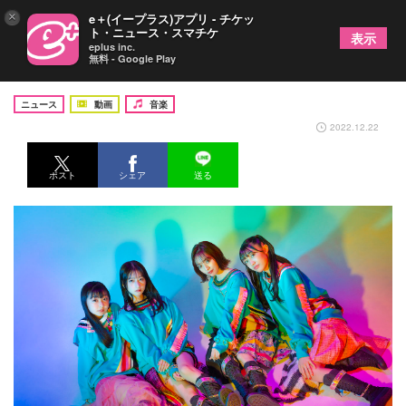
×
e＋(イープラス)アプリ - チケッ
ト・ニュース・スマチケ
表示
eplus inc.
無料 - Google Play
B.O.L.T、「Don‘t Blink」のライブ映像を公開
ニュース
動画
音楽
2022.12.22
ポスト
シェア
送る