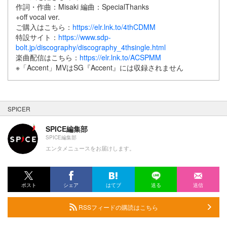
作詞・作曲：Misaki 編曲：SpecialThanks
+off vocal ver.
ご購入はこちら：
https://elr.lnk.to/4thCDMM
特設サイト：
https://www.sdp-
bolt.jp/discography/discography_4thsingle.html
楽曲配信はこちら：
https://elr.lnk.to/ACSPMM
※「Accent」MVはSG『Accent』には収録されません
SPICER
SPICE編集部
SPICE編集部
エンタメニュースをお届けします。
ポスト
シェア
はてブ
送る
送信
RSSフィードの購読はこちら