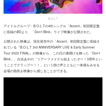
B.O.L.T
アイドルグループ・B.O.L.Tの4thシングル「Accent」初回限定盤
に収録のBDより、「Don‘t Blink」ライブ映像が公開された。
公開された映像は、現在発売中の「Accent」初回限定盤に収録さ
れている『B.O.L.T 3rd ANNIVERSARY LIVE & Early Summer
Tour 2022 FINAL』の映像から、この日の幕開けを飾った「Don‘t
Blink」。白浜あやの「ツアーファイナル始まったぞー！3周年とい
うことでクラップー！！」という掛け声とともに一体感をみせる
会場の熱気を映像から感じることができる。