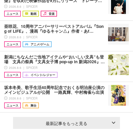
欒』を収めた映像作品を9月にリリース トレーラ…
2026.8.6 ｜ SPICER
ニュース
動画
音楽
亜咲花、10周年アニバーサリーベストアルバム『Son
g of LIFE』、漫画『ゆるキャン△』作者・あf…
2026.8.6 ｜ SPICER
ニュース
アニメ/ゲーム
新潟にちなんだご当地アイテムや“おいしい文具”も登
場 文具の祭典『文具女子博 pop-up in 新潟2026』…
2026.8.6 ｜ SPICER
ニュース
イベント/レジャー
坂本冬美、歌手生活40周年記念でおくる明治座公演の
メインビジュアルが公開 一路真輝、中村梅雀ら出演
2026.8.6 ｜ SPICER
ニュース
舞台
最新記事をもっと見る