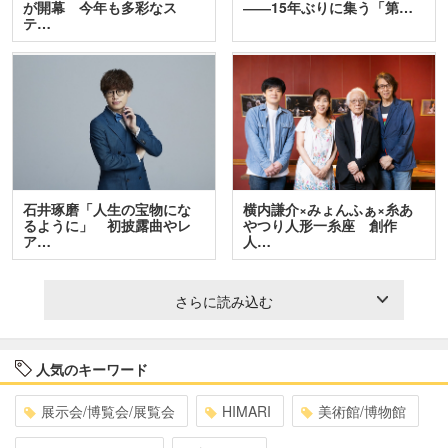
が開幕 今年も多彩なス
――15年ぶりに集う「第…
テ…
石井琢磨「人生の宝物にな
横内謙介×みょんふぁ×糸あ
るように」 初披露曲やレ
やつり人形一糸座 創作
ア…
人…
さらに読み込む
人気のキーワード
展示会/博覧会/展覧会
HIMARI
美術館/博物館