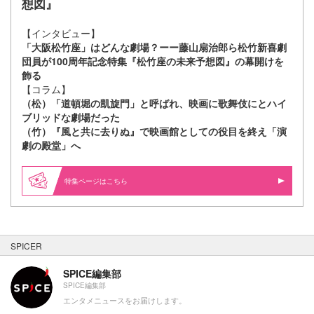
想図』
【インタビュー】
「大阪松竹座」はどんな劇場？ーー藤山扇治郎ら松竹新喜劇
団員が100周年記念特集『松竹座の未来予想図』の幕開けを
飾る
【コラム】
（松）「道頓堀の凱旋門」と呼ばれ、映画に歌舞伎にとハイ
ブリッドな劇場だった
（竹）『風と共に去りぬ』で映画館としての役目を終え「演
劇の殿堂」へ
特集ページはこちら
SPICER
SPICE編集部
SPICE編集部
エンタメニュースをお届けします。