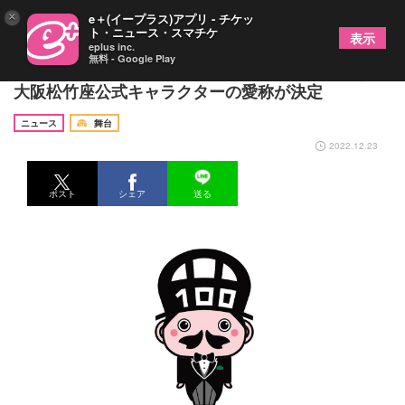
×
e＋(イープラス)アプリ - チケッ
ト・ニュース・スマチケ
表示
eplus inc.
無料 - Google Play
「皆様はじめまして！ しょーちまると申します」
大阪松竹座公式キャラクターの愛称が決定
ニュース
舞台
2022.12.23
ポスト
シェア
送る