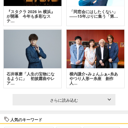
『スタクラ 2026 in 横浜』
「同窓会にはしたくない」
が開幕 今年も多彩なス
――15年ぶりに集う「第…
テ…
石井琢磨「人生の宝物にな
横内謙介×みょんふぁ×糸あ
るように」 初披露曲やレ
やつり人形一糸座 創作
ア…
人…
さらに読み込む
人気のキーワード