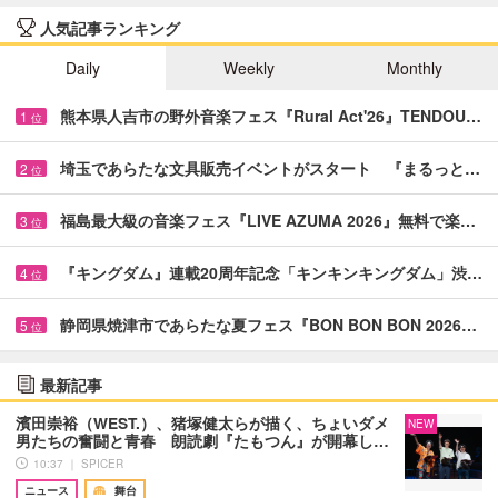
人気記事ランキング
Daily
Weekly
Monthly
熊本県人吉市の野外音楽フェス『Rural Act'26』TENDOU…
1
位
埼玉であらたな文具販売イベントがスタート 『まるっと…
2
位
福島最大級の音楽フェス『LIVE AZUMA 2026』無料で楽…
3
位
『キングダム』連載20周年記念「キンキンキングダム」渋…
4
位
静岡県焼津市であらたな夏フェス『BON BON BON 2026…
5
位
最新記事
濱田崇裕（WEST.）、猪塚健太らが描く、ちょいダメ
NEW
男たちの奮闘と青春 朗読劇『たもつん』が開幕し…
10:37 ｜ SPICER
ニュース
舞台