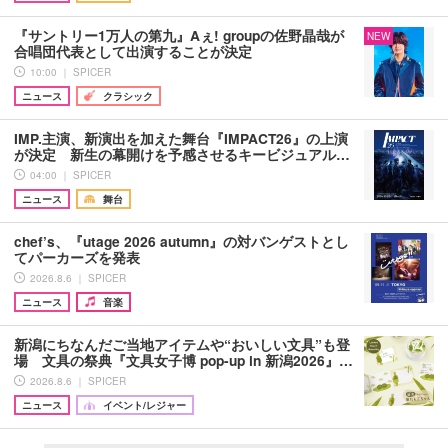
『サントリー1万人の第九』Aぇ! groupの佐野晶哉が
NEW
合唱団代表として出演することが決定
10:00 ｜ SPICER
ニュース
クラシック
IMP.主演、新演出を加えた舞台『IMPACT26』の上演
が決定 新生の幕開けを予感させるキービジュアル…
04:00 ｜ SPICER
ニュース
舞台
chef’s、『utage 2026 autumn』の対バンゲストとし
てパーカーズを発表
2026.8.6 ｜ SPICER
ニュース
音楽
新潟にちなんだご当地アイテムや“おいしい文具”も登
場 文具の祭典『文具女子博 pop-up in 新潟2026』…
2026.8.6 ｜ SPICER
ニュース
イベント/レジャー