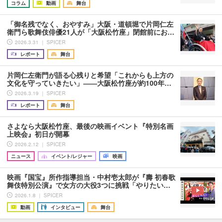
コラム
動画
舞台
「御名残でなく、おやすみ」大阪・道頓堀で片岡仁左
衛門ら歌舞伎俳優21人が「大阪松竹座」閉館前にお…
2026.3.31 ｜ SPICER
レポート
舞台
片岡仁左衛門が語る心残りと希望「これからも上方の
文化を守っていきたい」――大阪松竹座が約100年…
2026.3.19 ｜ SPICER
レポート
舞台
さよなら大阪松竹座、最後の映画イベント『特別名画
上映会』初日が開幕
2026.2.12 ｜ SPICER
ニュース
イベント/レジャー
映画
映画『国宝』所作指導担当・中村壱太郎が『壽 初春歌
舞伎特別公演』で女方の大役3つに挑戦「やりたい…
2026.1.8 ｜ SPICER
動画
インタビュー
舞台