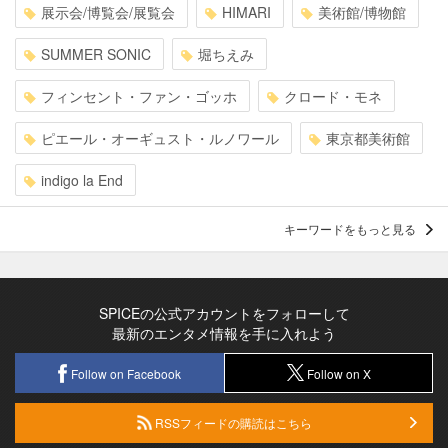
展示会/博覧会/展覧会
HIMARI
美術館/博物館
SUMMER SONIC
堀ちえみ
フィンセント・ファン・ゴッホ
クロード・モネ
ピエール・オーギュスト・ルノワール
東京都美術館
indigo la End
キーワードをもっと見る
SPICEの公式アカウントをフォローして
最新のエンタメ情報を手に入れよう
Follow on Facebook
Follow on X
RSSフィードの購読はこちら