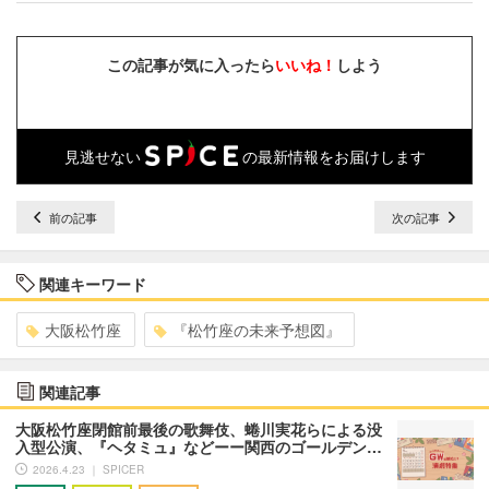
この記事が気に入ったら
いいね！
しよう
見逃せない
の最新情報をお届けします
前の記事
次の記事
関連キーワード
大阪松竹座
『松竹座の未来予想図』
関連記事
大阪松竹座閉館前最後の歌舞伎、蜷川実花らによる没
入型公演、『ヘタミュ』などーー関西のゴールデン…
2026.4.23 ｜ SPICER