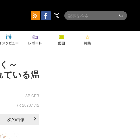
聞く～
流れている温
SPICER
2023.1.12
次の画像