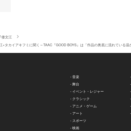
子倭文江
江×タカイアキフミに聞く～TAAC『GOOD BOYS』は「作品の奥底に流れている
- 音楽
- 舞台
- イベント・レジャー
- クラシック
- アニメ・ゲーム
- アート
- スポーツ
- 映画