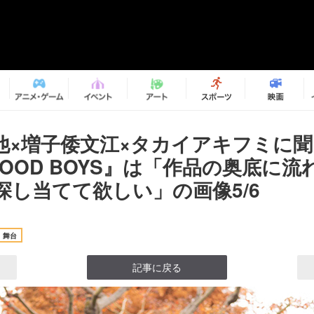
他×増子倭文江×タカイアキフミに
GOOD BOYS』は「作品の奥底に
探し当てて欲しい」の画像5/6
舞台
記事に戻る