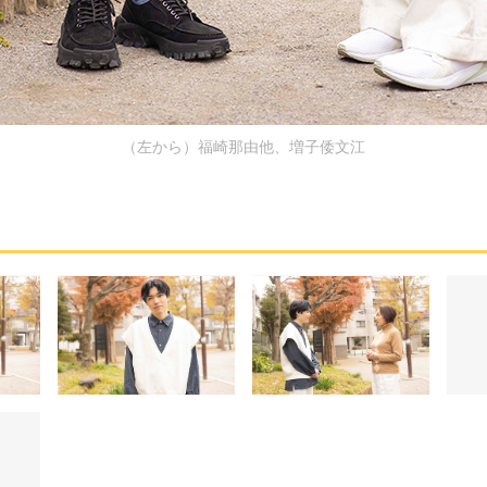
（左から）福崎那由他、増子倭文江