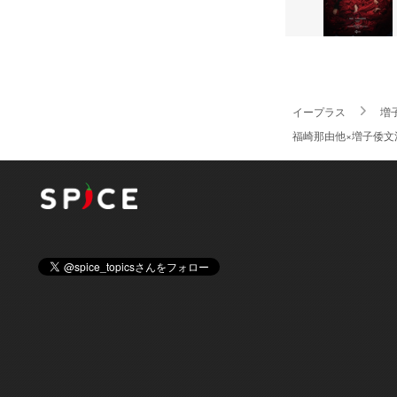
イープラス
増
福崎那由他×増子倭文