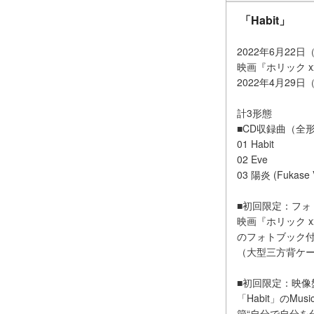
「Habit」
2022年6月22
映画『ホリック x
2022年4月29
計3形態
■CD収録曲（全
01 Habit
02 Eve
03 陽炎 (Fukase V
■初回限定：フォト
映画『ホリック x
のフォトブック
（大型三方背ケース
■初回限定：映像盤（
「Habit」のM
節“自分で自分を分