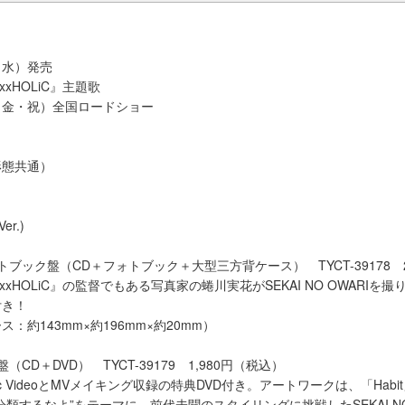
日（水）発売
xxHOLiC』主題歌
日（金・祝）全国ロードショー
形態共通）
er.)
ブック盤（CD＋フォトブック＋大型三方背ケース） TYCT-39178 2
xxHOLiC』の監督でもある写真家の蜷川実花がSEKAI NO OWARIを撮
付き！
：約143mm×約196mm×約20mm）
CD＋DVD） TYCT-39179 1,980円（税込）
usic VideoとMVメイキング収録の特典DVD付き。アートワークは、「Hab
類するなよ”をテーマに、前代未聞のスタイリングに挑戦したSEKAI NO