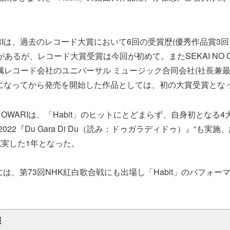
OWARIは、過去のレコード大賞において6回の受賞歴(優秀作品賞
があるが、レコード大賞受賞は今回が初めて。またSEKAI NO O
、所属レコード会社のユニバーサル ミュージック合同会社(社長兼
になってから発売を開始した作品としては、初の大賞受賞とな
NO OWARIは、「Habit」のヒットにとどまらず、自身初となる
R 2022『Du Gara Di Du（読み：ドゥガラディドゥ）』“も実
実した1年となった。
日には、第73回NHK紅白歌合戦にも出場し「Habit」のパフォ
報