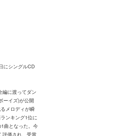
22日にシングルCD
、全編に渡ってダン
ーパフボーイズ)が公開
残るメロディが瞬
画ランキング1位に
の1曲となった。今
く評価され、受賞