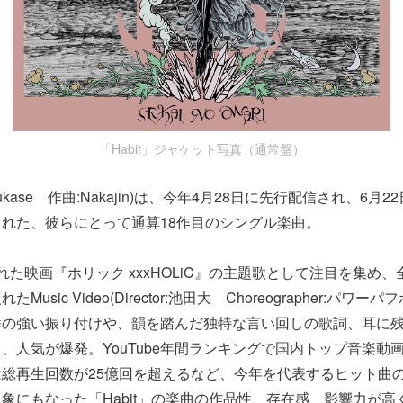
「Habit」ジャケット写真（通常盤）
:Fukase 作曲:Nakajin)は、今年4月28日に先行配信され、6月
れた、彼らにとって通算18作目のシングル楽曲。
れた映画『ホリック xxxHOLiC』の主題歌として注目を集め
usic Video(Director:池田大 Choreographer:パワ
癖の強い振り付けや、韻を踏んだ独特な言い回しの歌詞、耳に
、人気が爆発。YouTube年間ランキングで国内トップ音楽動
kでは総再生回数が25億回を超えるなど、今年を代表するヒット曲
象にもなった「Habit」の楽曲の作品性、存在感、影響力が高