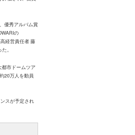
3回、優秀アルバム賞
WARIの
最高経営責任者 藤
った。
4大都市ドームツア
施、約20万人を動員
ーマンスが予定され