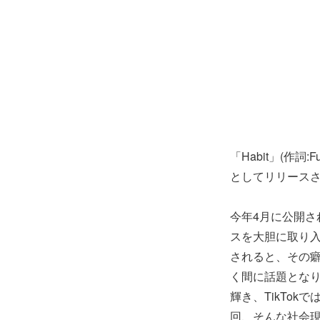
「Habit」(作詞
としてリリースさ
今年4月に公開さ
スを大胆に取り入れたM
されると、その
く間に話題となり
輝き、TikTo
回、そんな社会現