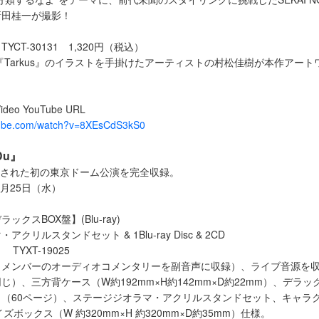
新田桂一が撮影！
YCT-30131 1,320円（税込）
ー『Tarkus』のイラストを手掛けたアーティストの村松佳樹が本作アー
ideo YouTube URL
tube.com/watch?v=8XEsCdS3kS0
 Du』
開催された初の東京ドーム公演を完全収録。
1月25日（水）
クスBOX盤】(Blu-ray)
クリルスタンドセット & 1Blu-ray Disc & 2CD
 TYXT-19025
メンバーのオーディオコメンタリーを副音声に収録）、ライブ音源を収
じ）、三方背ケース（W約192mm×H約142mm×D約22mm）、デラ
（60ページ）、ステージジオラマ・アクリルスタンドセット、キャラ
ズボックス（W 約320mm×H 約320mm×D約35mm）仕様。