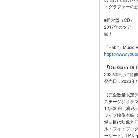
トグラファーの
■通常盤（CD） T
2017年のツア
画！
「Habit」Music V
https://www.you
『Du Gara Di
2022年9月に
発売日：2023年
【完全数量限定デラッ
ステージジオラマ・ア
12,800円（税込）
ライブ映像本編（
録曲目は映像と同
ル・フォトブック
ーシート、LPサイ