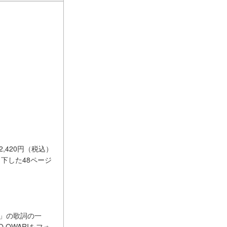
,420円（税込）
り下した48ページ
it」の歌詞の一
 OWARIをフォ