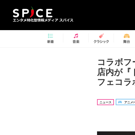
コラボフ
店内が『
フェコラ
ニュース
アニメ/